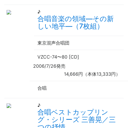
♪
合唱音楽の領域—その新
しい地平—（7枚組）
東京混声合唱団
VZCC-74
〜
80 [CD]
2006/7/26発売
14,666円（本体13,333円）
合唱
♪
合唱ベストカップリン
グ・シリーズ 三善晃／三
つの抒情