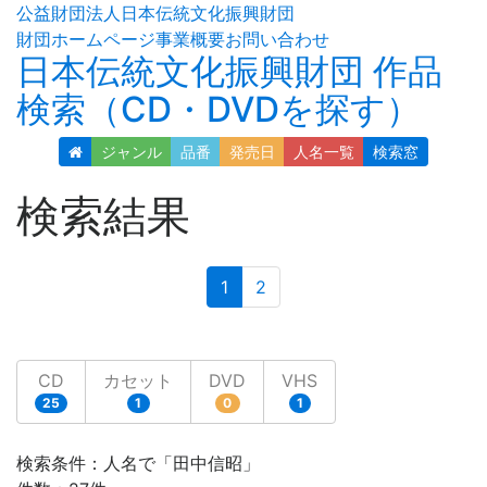
公益財団法人日本伝統文化振興財団
財団ホームページ
事業概要
お問い合わせ
日本伝統文化振興財団 作品
検索（CD・DVDを探す）
ジャンル
品番
発売日
人名
一覧
検索窓
検索結果
(current)
1
2
CD
カセット
DVD
VHS
25
1
0
1
検索条件：人名で「田中信昭」