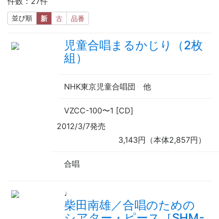
件数：27件
並び順
新
古
品番
児童合唱まるかじり（2枚
組）
NHK東京児童合唱団
他
VZCC-100
〜
1 [CD]
2012/3/7発売
3,143円（本体2,857円）
合唱
♩
柴田南雄／合唱のための
シアター・ピース［SHM-