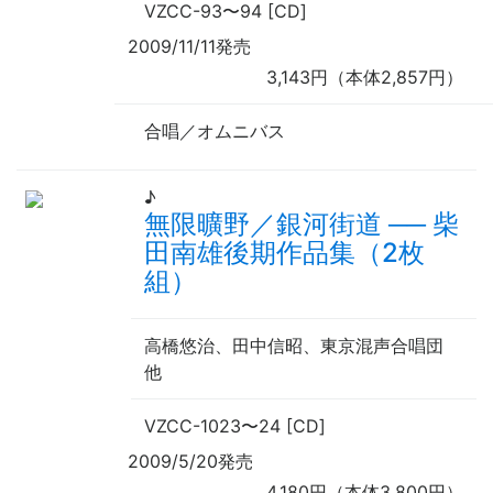
VZCC-93
〜
94 [CD]
2009/11/11発売
3,143円（本体2,857円）
合唱／オムニバス
♪
無限曠野／銀河街道
──
柴
田南雄後期作品集（2枚
組）
高橋悠治、田中信昭、東京混声合唱団
他
VZCC-1023
〜
24 [CD]
2009/5/20発売
4,180円（本体3,800円）