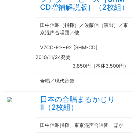
CD増補解説版］（2枚組）
田中信昭（
指揮
）／佐藤信（
演出
）／東
京混声合唱団／
他
VZCC-91
〜
92 [SHM-CD]
2010/11/24発売
3,850円（本体3,500円）
合唱／現代音楽
日本の合唱まるかじり
Ⅱ（2枚組）
田中信昭
指揮
、東京混声合唱団
ほか