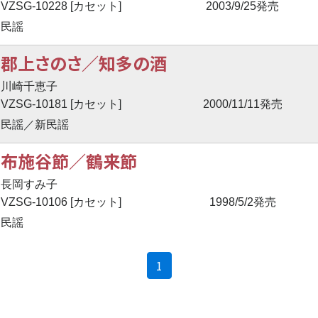
VZSG-10228 [カセット]
2003/9/25発売
民謡
郡上さのさ／知多の酒
川崎千恵子
VZSG-10181 [カセット]
2000/11/11発売
民謡／新民謡
布施谷節／鶴来節
長岡すみ子
VZSG-10106 [カセット]
1998/5/2発売
民謡
(current)
1