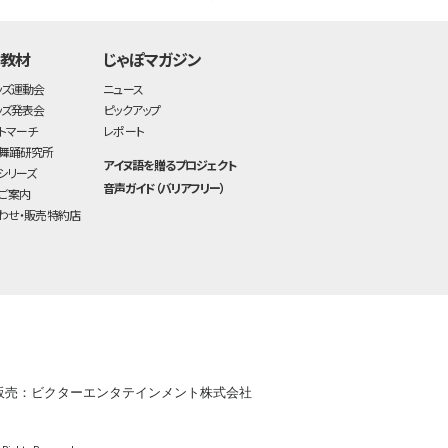
・教材
じゃぽマガジン
ッズ運動会
ニュース
ッズ発表会
ピックアップ
トマーチ
レポート
舞踊研究所
アイヌ語を贈るプロジェクト
シリーズ
音声ガイド（バリアフリー）
ご案内
わせ・販売特約店
販売：ビクターエンタテインメント株式会社