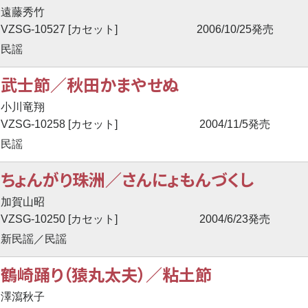
遠藤秀竹
VZSG-10527 [カセット]
2006/10/25発売
民謡
武士節／秋田かまやせぬ
小川竜翔
VZSG-10258 [カセット]
2004/11/5発売
民謡
ちょんがり珠洲／さんにょもんづくし
加賀山昭
VZSG-10250 [カセット]
2004/6/23発売
新民謡／民謡
鶴崎踊り（猿丸太夫）／粘土節
澤瀉秋子