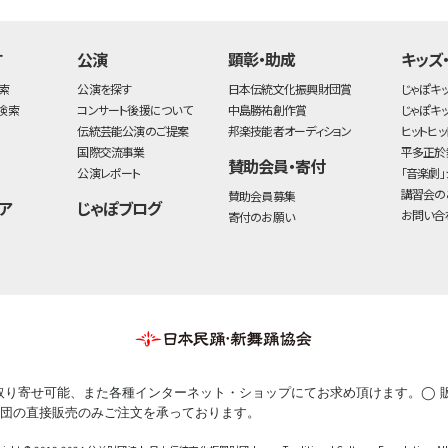
す
公演
顕彰・助成
キッズ
索
公演を探す
日本伝統文化振興財団賞
じゃぽキ
検索
コンサート後援について
中島勝祐創作賞
じゃぽキ
伝統芸能公演のご提案
邦楽技能者オーディション
ヒットヒッ
国際交流事業
平多正於
賛助会員・寄付
公演レポート
「音楽劇」
講習会の
賛助会員募集
ア
じゃぽブログ
お問い合
寄付のお願い
取り寄せ可能、また各種インターネット・ショップにてお求め頂けます。◯ 
団の直接販売のみご注文を承っております。