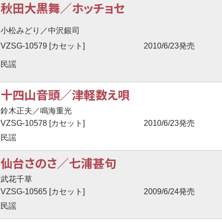
秋田大黒舞／ホッチョセ
小松みどり／中沢銀司
VZSG-10579 [カセット]
2010/6/23発売
民謡
十四山音頭／津軽数え唄
鈴木正夫／鳴海重光
VZSG-10578 [カセット]
2010/6/23発売
民謡
仙台さのさ／七浦甚句
武花千草
VZSG-10565 [カセット]
2009/6/24発売
民謡