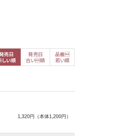
発売日
発売日
品番

新
しい順
古
い順
若い順
1,320円（本体1,200円）