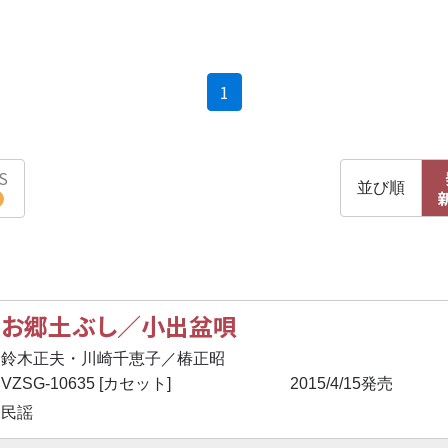
(current)
1
S
並び順
お郷土ぶし／小出盆唄
鈴木正夫・川崎千恵子／椿正昭
VZSG-10635 [カセット]
2015/4/15発売
民謡