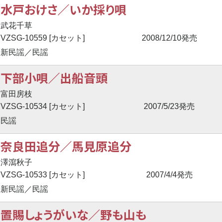
水戸おけさ／いか採り唄
武花千草
VZSG-10559 [カセット]
2008/12/10発売
新民謡／民謡
下部小唄／出船音頭
富田房枝
VZSG-10534 [カセット]
2007/5/23発売
民謡
奈良田追分／馬見原追分
澤瀉秋子
VZSG-10533 [カセット]
2007/4/4発売
新民謡／民謡
置賜しょうがいな／野も山も