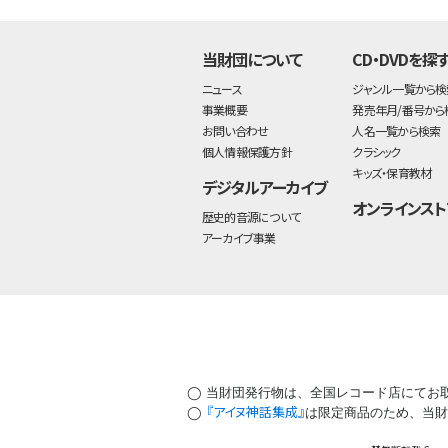
当財団について
CD・DVDを探
ニュース
ジャンル一覧から検
事業概要
発売年月/番号から
お問い合わせ
人名一覧から検索
個人情報保護方針
クラシック
キッズ・保育教材
デジタルアーカイブ
オンラインスト
歴史的音源について
アーカイブ事業
◯ 当財団発行物は、全国レコード店にてお
『アイヌ神話集成』
◯
は限定商品のため、当財