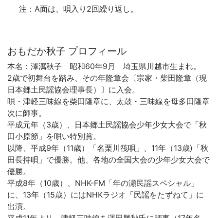
注：A面は、唄入り2回繰り返し。
おもだか秋子 プロフィール
本名：澤瀉秋子 昭和60年9月 埼玉県川越市生まれ。
2歳で初舞台を踏み、その年隆章会〔宗家・柴田隆章（現
日本郷土民謡協会理事長）〕に入会。
唄・津軽三味線を柴田隆章に、太鼓・三味線を母多田隆章
次に師事。
平成元年（3歳）、日本郷土民謡協会少年少女大会で「秋
田小原節」を唄い特別賞。
以降、平成9年（11歳）「名栗川筏唄」、11年（13歳)「秋
田長持唄」で優勝。他、各地の全国大会の少年少女大会で
優勝。
平成8年（10歳）、NHK-FM「年の瀬民謡スペシャル」
に、13年（15歳）にはNHKラジオ「民謡をたずねて」に
出演。
平成11年より、津軽三味線を澤田勝秋氏に師事（17年名