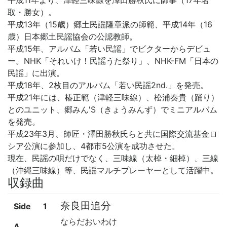
取・勝女）。
平成13年（15歳）郷土民謡隆章派の師範、平成14年（16
歳）日本郷土民謡協会の公認教師。
平成15年、アルバム「若い民謡」でビクターからデビュ
ー。NHK「それいけ！民謡うた祭り」、NHK-FM「日本の
民謡」に出演。
平成18年、2枚目のアルバム「若い民謡2nd.」を発売。
平成21年には、椿正範（津軽三味線）、松浦奏貴（踊り）
とのユニット、郷みん'S（きょうみんず）でミニアルバム
を発売。
平成23年3月、師匠・澤田勝秋氏らと共に国際交流基金ロ
シア公演に参加し、4都市5公演を成功させた。
現在、民謡の唄だけでなく、三味線（太棹・細棹）、三線
（沖縄三味線）等、民謡マルチプレーヤーとして活躍中。
収録曲
奈良田追分
Side
1
ならだおいわけ
A