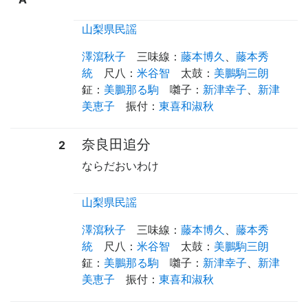
山梨県民謡
澤瀉秋子
三味線
：
藤本博久
、
藤本秀
統
尺八
：
米谷智
太鼓
：
美鵬駒三朗
鉦
：
美鵬那る駒
囃子
：
新津幸子
、
新津
美恵子
振付
：
東喜和淑秋
奈良田追分
2
ならだおいわけ
山梨県民謡
澤瀉秋子
三味線
：
藤本博久
、
藤本秀
統
尺八
：
米谷智
太鼓
：
美鵬駒三朗
鉦
：
美鵬那る駒
囃子
：
新津幸子
、
新津
美恵子
振付
：
東喜和淑秋