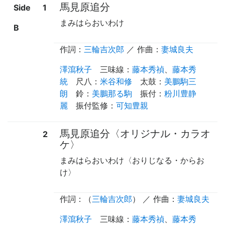
馬見原追分
Side
1
まみはらおいわけ
B
作詞：
三輪吉次郎
／ 作曲：
妻城良夫
澤瀉秋子
三味線
：
藤本秀禎
、
藤本秀
統
尺八
：
米谷和修
太鼓
：
美鵬駒三
朗
鈴
：
美鵬那る駒
振付
：
粉川豊静
麗
振付監修
：
可知豊親
馬見原追分〈オリジナル・カラオ
2
ケ〉
まみはらおいわけ〈おりじなる・からお
け〉
作詞：（
三輪吉次郎
） ／ 作曲：
妻城良夫
澤瀉秋子
三味線
：
藤本秀禎
、
藤本秀