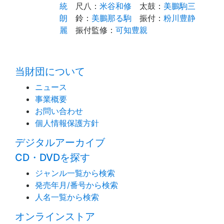
統
尺八
：
米谷和修
太鼓
：
美鵬駒三
朗
鈴
：
美鵬那る駒
振付
：
粉川豊静
麗
振付監修
：
可知豊親
time:0.4 s
・
当財団について
ニュース
事業概要
お問い合わせ
個人情報保護方針
デジタルアーカイブ
CD・DVDを探す
ジャンル一覧から検索
発売年月/番号から検索
人名一覧から検索
オンラインストア