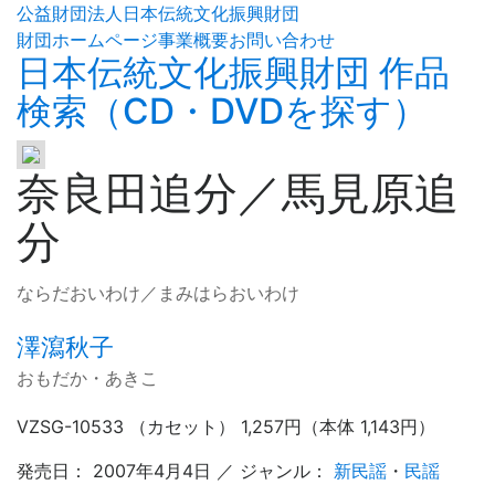
公益財団法人日本伝統文化振興財団
財団ホームページ
事業概要
お問い合わせ
日本伝統文化振興財団 作品
検索（CD・DVDを探す）
奈良田追分／馬見原追
分
ならだおいわけ／まみはらおいわけ
澤瀉秋子
おもだか・あきこ
VZSG-10533 （カセット） 1,257円（本体 1,143円）
発売日： 2007年4月4日 ／ ジャンル：
新民謡
・
民謡