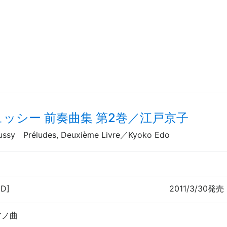
ュッシー 前奏曲集 第2巻／江戸京子
ussy Préludes, Deuxième Livre／Kyoko Edo
CD]
2011/3/30発売
アノ曲