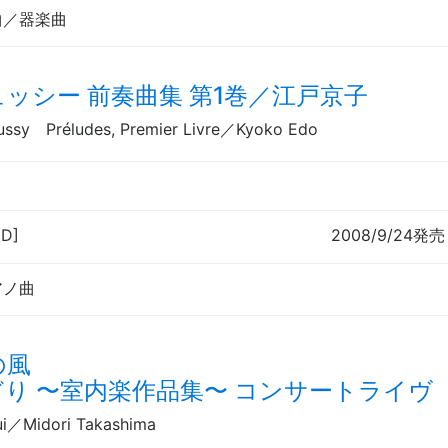
曲／器楽曲
ュッシー 前奏曲集 第1巻／江戸京子
ussy Préludes, Premier Livre／Kyoko Edo
CD]
2008/9/24発売
アノ曲
の風
どり
〜
室内楽作品集
〜
コンサートライヴ
ui／Midori Takashima