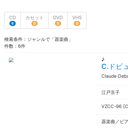
CD
カセット
DVD
VHS
6
0
0
0
検索条件：ジャンルで「器楽曲」
件数：6件
♪
C.ドビ
Claude Deb
江戸京子
VZCC-96 [
器楽曲／ピ