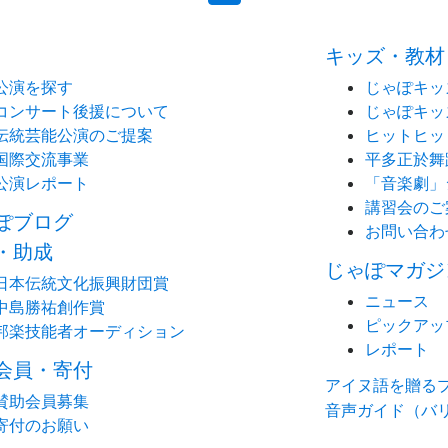
キッズ・教材
公演を探す
じゃぽキッ
コンサート後援について
じゃぽキッ
伝統芸能公演のご提案
ヒットヒッ
国際交流事業
平多正於舞
公演レポート
「音楽劇」
講習会のご
ぽブログ
お問い合わ
・助成
じゃぽマガジ
日本伝統文化振興財団賞
ニュース
中島勝祐創作賞
ピックアッ
邦楽技能者オーディション
レポート
会員・寄付
アイヌ語を贈る
賛助会員募集
音声ガイド（バ
寄付のお願い