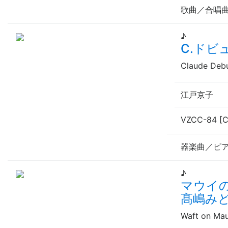
歌曲／合唱
♪
C.ドビ
Claude Deb
江戸京子
VZCC-84 [
器楽曲／ピ
♪
マウイ
髙嶋み
Waft on Ma