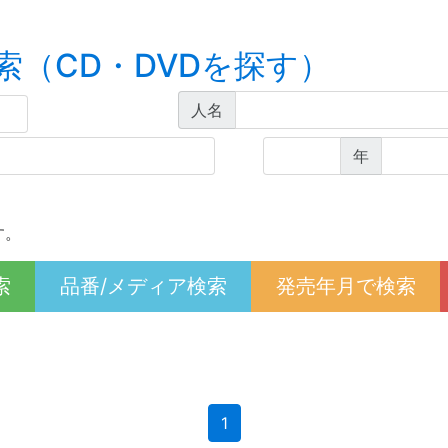
索（CD・DVDを探す）
人名
年
す。
索
品番/メディア検索
発売年月で検索
(current)
1