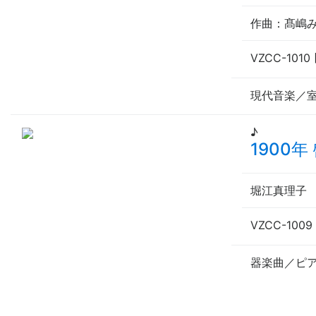
作曲
：髙嶋
VZCC-1010 
現代音楽／
♪
1900
堀江真理子
VZCC-1009 
器楽曲／ピ