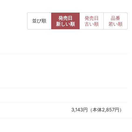
発売日
発売日
品番
並び順
新
しい順
古
い順
若い順
3,143円（本体2,857円）