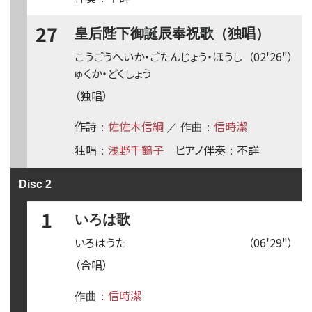
27
皇后陛下御誕辰奉祝歌（独唱）
こうごうへいか・ごたんじょう・ほうし
（02'26"）
ゅくか・どくしょう
（独唱）
作詩
佐佐木信綱
信時潔
：
／ 作曲：
独唱
浅野千鶴子
ピアノ伴奏
不詳
：
：
Disc 2
1
いろは歌
いろはうた
（06'29"）
（合唱）
信時潔
作曲：