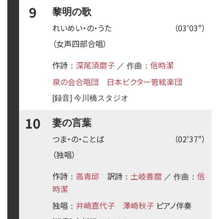
9
黎明の歌
れいめい・の・うた
（03'03"）
（女声四部合唱）
作詩
深尾須磨子
信時潔
：
／ 作曲：
泉の会合唱団
日本ビクター管絃楽団
[録音] 今川橋スタジオ
10
妻の言葉
つま・の・ことば
（02'37"）
（独唱）
作詩
高青邱
訳詩
土岐善麿
信
：
：
／ 作曲：
時潔
独唱
井崎嘉代子
澤崎秋子
ピアノ伴奏
：