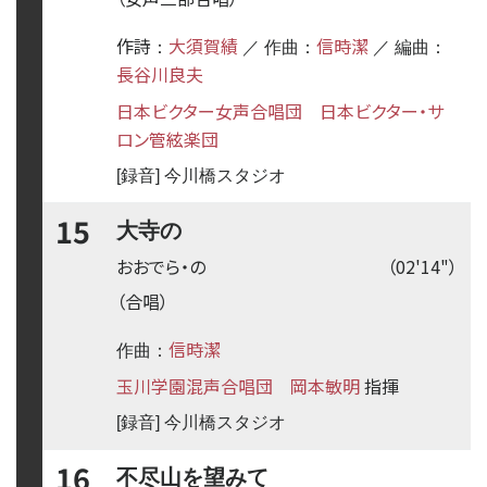
作詩
大須賀績
信時潔
：
／ 作曲：
／ 編曲：
長谷川良夫
日本ビクター女声合唱団
日本ビクター・サ
ロン管絃楽団
[録音] 今川橋スタジオ
15
大寺の
おおでら・の
（02'14"）
（合唱）
信時潔
作曲：
玉川学園混声合唱団
岡本敏明
指揮
[録音] 今川橋スタジオ
16
不尽山を望みて