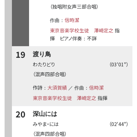
（独唱附女声三部合唱）
信時潔
作曲：
東京音楽学校生徒
澤崎定之
指
揮
ピアノ伴奏
不詳
：
19
渡り鳥
わたりどり
（03'01"）
（混声四部合唱）
作詩
大須賀績
信時潔
：
／ 作曲：
東京音楽学校生徒
澤崎定之
指揮
20
深山には
みやま・には
（02'44"）
（混声四部合唱）