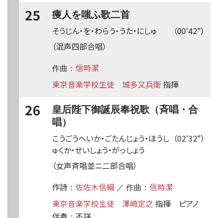
25
痩人を嗤ふ歌二首
そうじん・を・わらう・うた・にしゅ
（00'42"）
（混声四部合唱）
信時潔
作曲：
東京音楽学校生徒
城多又兵衛
指揮
26
皇后陛下御誕辰奉祝歌（斉唱・合
唱）
こうごうへいか・ごたんじょう・ほうし
（02'32"）
ゅくか・せいしょう・がっしょう
（女声斉唱並
ニ
二部合唱）
作詩
佐佐木信綱
信時潔
：
／ 作曲：
東京音楽学校生徒
澤崎定之
指揮
ピアノ
伴奏
不詳
：