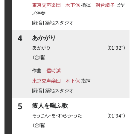
東京交声楽団
木下保
指揮
朝倉靖子
ピヤ
ノ伴奏
[録音] 築地スタジオ
4
あかがり
あかがり
（01'32"）
（合唱）
信時潔
作曲：
東京交声楽団
木下保
指揮
[録音] 築地スタジオ
5
痩人を嗤ふ歌
そうじん・を・わらう・うた
（01'34"）
（合唱）