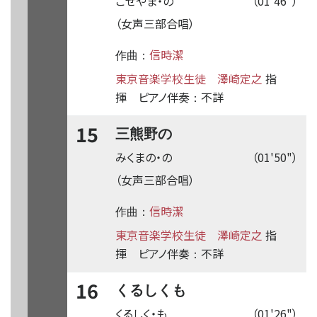
こせやま・の
（01'46"）
（女声三部合唱）
信時潔
作曲：
東京音楽学校生徒
澤崎定之
指
揮
ピアノ伴奏
不詳
：
15
三熊野の
みくまの・の
（01'50"）
（女声三部合唱）
信時潔
作曲：
東京音楽学校生徒
澤崎定之
指
揮
ピアノ伴奏
不詳
：
16
くるしくも
くるしく・も
（01'26"）