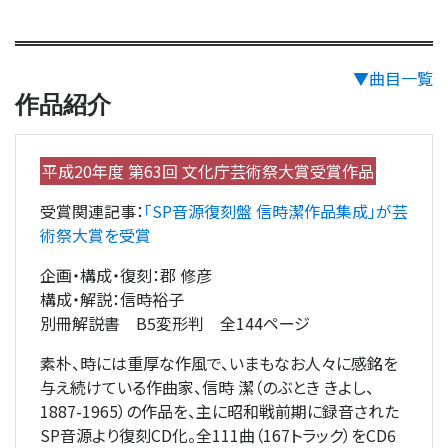
▼曲目一覧
作品紹介
平成20年度 第63回 文化庁芸術祭大賞受賞作品
受賞関連記事：
「SP音源復刻盤 信時潔作品集成」が芸
術祭大賞を受賞
企画・構成・復刻：郡 修彦
構成・解説：信時裕子
別冊解説書 B5変形判 全144ページ
素朴、時には重厚な作風で、いまもなお人々に感銘を
与え続けている作曲家、信時 潔（のぶとき きよし、
1887-1965）の作品を、主に昭和戦前期に録音された
SP音源より復刻CD化。全111曲（167トラック）をCD6