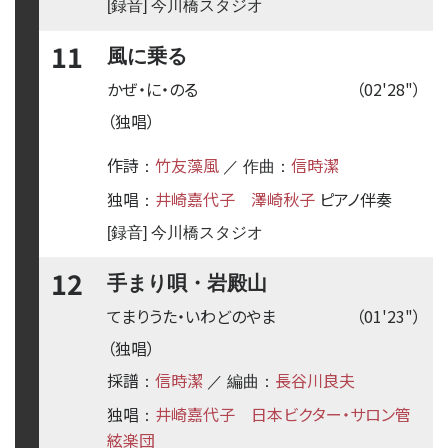
[録音] 今川橋スタジオ
11
風に乗る
かぜ・に・のる
（02'28"）
（独唱）
作詩
竹友藻風
信時潔
：
／ 作曲：
独唱
井崎嘉代子
澤崎秋子
ピアノ伴奏
：
[録音] 今川橋スタジオ
12
手まり唄・岩殿山
てまりうた・いわどのやま
（01'23"）
（独唱）
採譜
信時潔
長谷川良夫
：
／ 編曲：
独唱
井崎嘉代子
日本ビクター・サロン管
：
絃楽団