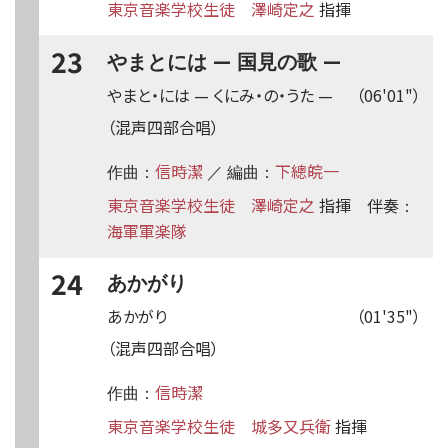
東京音楽学校生徒
澤崎定之
指揮
23
—
—
やまとには
国見の歌
やまと・には
—
くにみ・の・うた
—
（06'01"）
（混声四部合唱）
信時潔
下總皖一
作曲：
／ 編曲：
東京音楽学校生徒
澤崎定之
指揮
伴奏
：
海軍軍楽隊
24
あかがり
あかがり
（01'35"）
（混声四部合唱）
信時潔
作曲：
東京音楽学校生徒
城多又兵衛
指揮