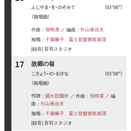
ふじやま・を・のぞみて
（03'08"）
（独唱曲）
信時潔
杉山長谷夫
作曲：
／ 編曲：
独唱
千葉靜子
富士音盤管絃楽団
：
[録音] 音羽スタジオ
17
故郷の翁
こきょう・の・おきな
（03'08"）
（独唱曲）
作詩
國木田獨歩
信時潔
：
／ 作曲：
／ 編
杉山長谷夫
曲：
独唱
千葉靜子
富士音盤管絃楽団
：
[録音] 音羽スタジオ