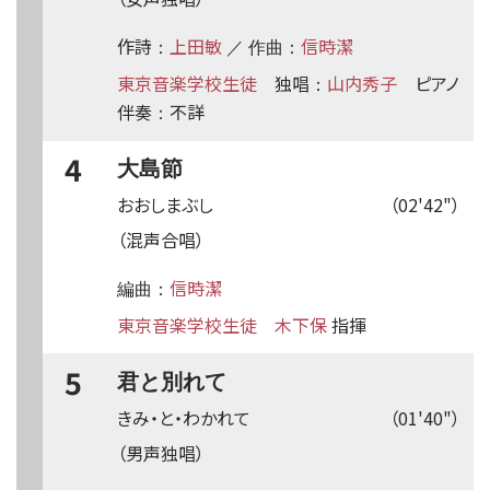
作詩
上田敏
信時潔
：
／ 作曲：
東京音楽学校生徒
独唱
山内秀子
ピアノ
：
伴奏
不詳
：
4
大島節
おおしまぶし
（02'42"）
（混声合唱）
信時潔
編曲：
東京音楽学校生徒
木下保
指揮
5
君と別れて
きみ・と・わかれて
（01'40"）
（男声独唱）