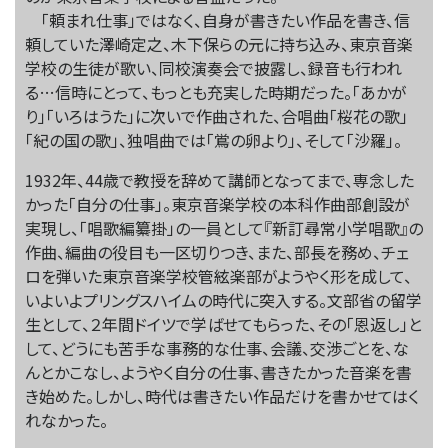
「頼まれ仕事」ではなく、自身が書きたい作品を書き、信
頼していた澤崎定之、木下保らの元に持ち込み、東京音楽
学校の生徒が歌い、同校演奏会で披露し、録音も行われ
る…信時にとって、もっとも充実した時期だった。「あかが
り」「いろはうた」に次いで作曲された、合唱曲「桜花の歌」
「紀の国の歌」、独唱曲では「鴬の卵より」、そして「沙羅」。
1932年、44歳で教授を辞めて講師となってまで、専念した
かった「自分の仕事」。東京音楽学校の本科作曲部創設が
実現し、「唱歌編纂掛」の一員として『新訂尋常小学唱歌』の
作曲、編曲の役目も一区切りつき、また、部長を務め、チェ
ロを弾いた東京音楽学校管絃楽部がようやく形を成して、
いよいよプリングスハイムの時代に突入する。文部省の留学
生として、２年間ドイツで学ばせてもらった、その「恩返し」と
して、どうにも苦手な事務的な仕事、会議、交渉ごとを、な
んとかこなし、ようやく自分の仕事、書きたかった音楽を書
き始めた。しかし、時代は書きたい作品だけを書かせてはく
れなかった。