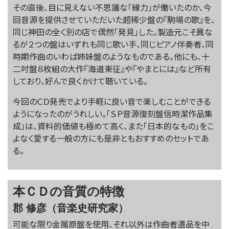
その直後、目に見えない不思議な「縁力」が働いたのか、今
回音源を提供させていただいた超稀少盤の『駒場の歌』を、
同じ神田の全く別の店で偶然「発見」した。製造元こそ異な
るが２つの盤はいずれも同じ歌い手、同じピアノ伴奏者、同
時期作曲のいわば姉妹盤のようなものである。他にも、十
二吋盤８枚組の大作『海道東征』や『やまとには』など所有
しており、好んで良くかけて聴いている。
今回のＣＤ発売でより手軽に良い音で楽しむことができる
ようになったのがうれしい。「ＳＰ音源復刻盤信時潔作品集
成」は、資料的価値も極めて高く、また「日本的なもの」をこ
よなく愛する一般の方にも是非ともおすすめのセットであ
る。
本ＣＤの音質の特徴
郡 修彦（音楽史研究家）
可能な限り金属原盤を使用、それ以外は作曲者遺品を中