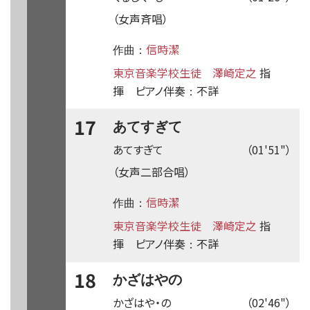
（女声斉唱）
信時潔
作曲：
東京音楽学校生徒
澤崎定之
指
揮
ピアノ伴奏
不詳
：
17
あてすぎて
あてすぎて
（01'51"）
（女声二部合唱）
信時潔
作曲：
東京音楽学校生徒
澤崎定之
指
揮
ピアノ伴奏
不詳
：
18
かざはやの
かざはや・の
（02'46"）