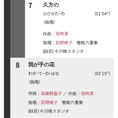
7
久方の
ひさかた・の
（01'04"）
（独唱）
信時潔
作曲：
独唱
荻野綾子
管絃六重奏
：
[録音] 今川橋スタジオ
8
我が手の花
わが・て・の・はな
（03'19"）
（独唱）
作詩
與謝野晶子
信時潔
：
／ 作曲：
独唱
荻野綾子
管絃六重奏
：
[録音] 今川橋スタジオ