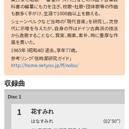
科書の編纂にも力を注ぎ、校歌・社歌・団体歌等の作曲
も数多く手がけ、生涯で1000曲以上を数える。
シェーンベルクなど当時の「現代音楽」を研究し、次世
代に示唆を与えたが、自身の作はドイツ古典派の技法
から逸脱することなく、質実、簡素、素朴、時に重厚な作
風を貫いた。
1965年（昭和40）逝去。享年77歳。
参考リンク「信時潔研究ガイド」
http://home.netyou.jp/ff/nobu/
収録曲
Disc 1
1
花すみれ
はなすみれ
（02'50"）