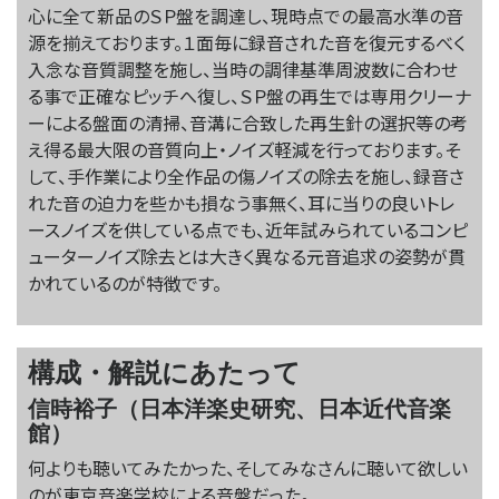
心に全て新品のＳＰ盤を調達し、現時点での最高水準の音
源を揃えております。１面毎に録音された音を復元するべく
入念な音質調整を施し、当時の調律基準周波数に合わせ
る事で正確なピッチへ復し、ＳＰ盤の再生では専用クリーナ
ーによる盤面の清掃、音溝に合致した再生針の選択等の考
え得る最大限の音質向上・ノイズ軽減を行っております。そ
して、手作業により全作品の傷ノイズの除去を施し、録音さ
れた音の迫力を些かも損なう事無く、耳に当りの良いトレ
ースノイズを供している点でも、近年試みられているコンピ
ューターノイズ除去とは大きく異なる元音追求の姿勢が貫
かれているのが特徴です。
構成・解説にあたって
信時裕子（日本洋楽史研究、日本近代音楽
館）
何よりも聴いてみたかった、そしてみなさんに聴いて欲しい
のが東京音楽学校による音盤だった。