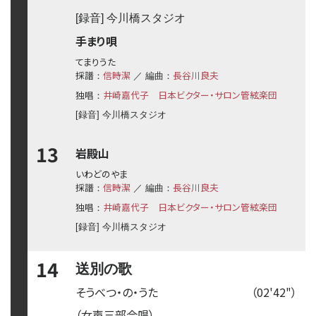
[録音] 今川橋スタジオ
手まり唄
てまりうた
採譜
信時潔
長谷川良夫
：
／ 編曲：
独唱
井崎嘉代子
日本ビクター・サロン管絃楽団
：
[録音] 今川橋スタジオ
13
岩殿山
いわどのやま
採譜
信時潔
長谷川良夫
：
／ 編曲：
独唱
井崎嘉代子
日本ビクター・サロン管絃楽団
：
[録音] 今川橋スタジオ
14
送別の歌
そうべつ・の・うた
（02'42"）
（女声三部合唱）