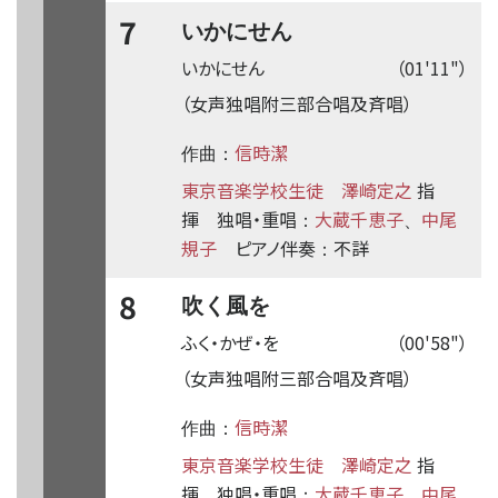
7
いかにせん
いかにせん
（01'11"）
（女声独唱附三部合唱及斉唱）
信時潔
作曲：
東京音楽学校生徒
澤崎定之
指
揮
独唱・重唱
大蔵千恵子
中尾
：
、
規子
ピアノ伴奏
不詳
：
8
吹く風を
ふく・かぜ・を
（00'58"）
（女声独唱附三部合唱及斉唱）
信時潔
作曲：
東京音楽学校生徒
澤崎定之
指
揮
独唱・重唱
大蔵千恵子
中尾
：
、