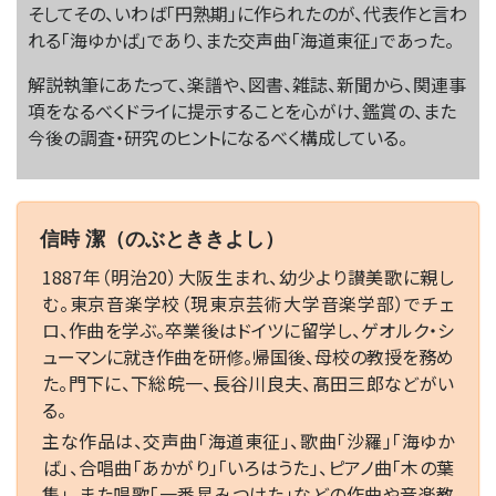
そしてその、いわば「円熟期」に作られたのが、代表作と言わ
れる「海ゆかば」であり、また交声曲「海道東征」であった。
解説執筆にあたって、楽譜や、図書、雑誌、新聞から、関連事
項をなるべくドライに提示することを心がけ、鑑賞の、また
今後の調査・研究のヒントになるべく構成している。
信時 潔（のぶとききよし）
1887年（明治20）大阪生まれ、幼少より讃美歌に親し
む。東京音楽学校（現東京芸術大学音楽学部）でチェ
ロ、作曲を学ぶ。卒業後はドイツに留学し、ゲオルク・シ
ューマンに就き作曲を研修。帰国後、母校の教授を務め
た。門下に、下総皖一、長谷川良夫、髙田三郎などがい
る。
主な作品は、交声曲「海道東征」、歌曲「沙羅」「海ゆか
ば」、合唱曲「あかがり」「いろはうた」、ピアノ曲「木の葉
集」。また唱歌「一番星みつけた」などの作曲や音楽教