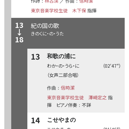
作詩
林古渓
信時潔
：
／ 作曲：
東京音楽学校生徒
木下保
指揮
13
紀の国の歌
↓
きのくに・の・うた
18
13
和歌の浦に
わか・の・うら・に
（02'47"）
（女声二部合唱）
信時潔
作曲：
東京音楽学校生徒
澤崎定之
指
揮
ピアノ伴奏
不詳
：
14
こせやまの