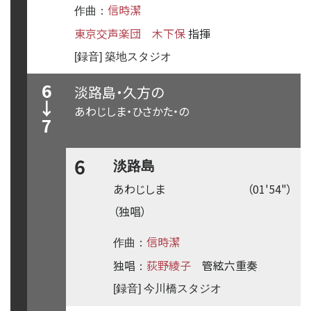
信時潔
作曲：
東京交声楽団
木下保
指揮
[録音] 築地スタジオ
6
淡路島・久方の
↓
あわじしま・ひさかた・の
7
6
淡路島
あわじしま
（01'54"）
（独唱）
信時潔
作曲：
独唱
荻野綾子
管絃六重奏
：
[録音] 今川橋スタジオ