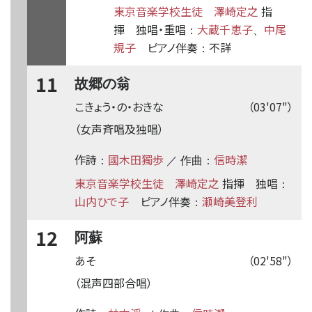
東京音楽学校生徒
澤崎定之
指
揮
独唱・重唱
大蔵千恵子
中尾
：
、
規子
ピアノ伴奏
不詳
：
11
故郷の翁
こきょう・の・おきな
（03'07"）
（女声斉唱及独唱）
作詩
國木田獨歩
信時潔
：
／ 作曲：
東京音楽学校生徒
澤崎定之
指揮
独唱
：
山内ひで子
ピアノ伴奏
瀬崎美登利
：
12
阿蘇
あそ
（02'58"）
（混声四部合唱）