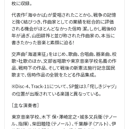
枚に収録。
代表作「海ゆかば」が愛唱されたことから、戦争の記憶
と強く結びつき、作曲家としての業績を総合的に評価
される機会がほとんどなかった信時 潔。しかし戦後60
年が過ぎ、山田耕筰と並び称された作曲家の、本当に
書きたかった音楽と素顔に迫る！
交声曲「海道東征」をはじめ、歌曲、合唱曲、器楽曲、校
歌・社歌のほか、文部省唱歌や東京音楽学校名義の作
品、戦時下の作品、そして戦後の新憲法施行記念国民
歌まで、信時作品の全貌をたどる作品集成。
Disc-4、Track-11について、SP盤は3.「侘しきジャヅ」
※
の位置が出版されている楽譜と異なっている。
［主な演奏者］
東京音楽学校、木下 保・澤崎定之・城多又兵衛（テノー
ル、指揮）、柴田睦陸（テノール）、千葉靜子（アルト）、伊