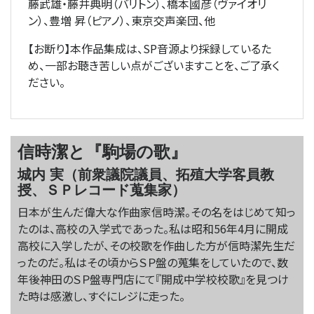
藤武雄・藤井典明（バリトン）、橋本國彦（ヴァイオリ
ン）、豊増 昇（ピアノ）、東京交声楽団、他
【お断り】本作品集成は、SP音源より採録しているた
め、一部お聴き苦しい点がございますことを、ご了承く
ださい。
信時潔と『駒場の歌』
城内 実（前衆議院議員、拓殖大学客員教
授、ＳＰレコード蒐集家）
日本が生んだ偉大な作曲家信時潔。その名をはじめて知っ
たのは、高校の入学式であった。私は昭和56年4月に開成
高校に入学したが、その校歌を作曲した方が信時潔先生だ
ったのだ。私はその頃からＳＰ盤の蒐集をしていたので、数
年後神田のＳＰ盤専門店にて『開成中学校校歌』を見つけ
た時は感激し、すぐにレジに走った。