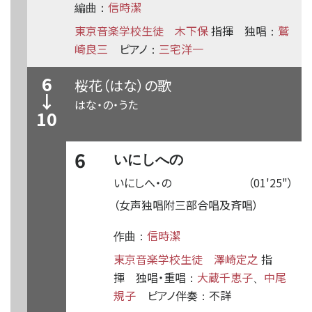
信時潔
編曲：
東京音楽学校生徒
木下保
指揮
独唱
鷲
：
崎良三
ピアノ
三宅洋一
：
6
桜花（はな）の歌
↓
はな・の・うた
10
6
いにしへの
いにしへ・の
（01'25"）
（女声独唱附三部合唱及斉唱）
信時潔
作曲：
東京音楽学校生徒
澤崎定之
指
揮
独唱・重唱
大蔵千恵子
中尾
：
、
規子
ピアノ伴奏
不詳
：