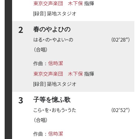
東京交声楽団
木下保
指揮
[録音] 築地スタジオ
2
春のやよひの
はる・の・やよい・の
（02'28"）
（合唱）
信時潔
作曲：
東京交声楽団
木下保
指揮
[録音] 築地スタジオ
3
子等を憶ふ歌
こら・を・おもう・うた
（02'52"）
（合唱）
信時潔
作曲：