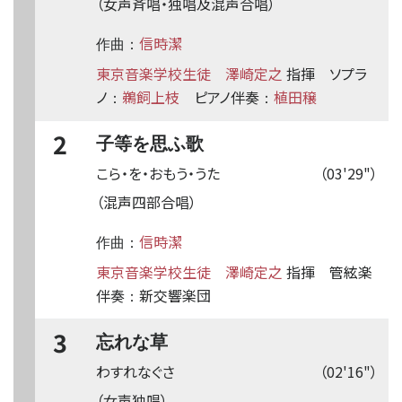
（女声斉唱・独唱及混声合唱）
信時潔
作曲：
東京音楽学校生徒
澤崎定之
指揮
ソプラ
ノ
鵜飼上枝
ピアノ伴奏
植田穣
：
：
2
子等を思ふ歌
こら・を・おもう・うた
（03'29"）
（混声四部合唱）
信時潔
作曲：
東京音楽学校生徒
澤崎定之
指揮
管絃楽
伴奏
新交響楽団
：
3
忘れな草
わすれなぐさ
（02'16"）
（女声独唱）