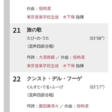
信時潔
作曲：
東京音楽学校生徒
木下保
指揮
21
旅の歌
たび・の・うた
（03'08"）
（混声四部合唱）
作詩
大須賀績
信時潔
：
／ 作曲：
東京音楽学校生徒
木下保
指揮
22
クンスト・デル・フーゲ
くんすと・でる・ふーげ
（03'17"）
（混声四部合唱）
作詩
廣田美須々
信時潔
：
／ 作曲：