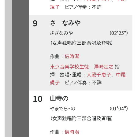
規子
ピアノ伴奏
不詳
：
9
さゞなみや
さざなみや
（02'25"）
（女声独唱附三部合唱及斉唱）
信時潔
作曲：
東京音楽学校生徒
澤崎定之
指
揮
独唱・重唱
大蔵千恵子
中尾
：
、
規子
ピアノ伴奏
不詳
：
10
山寺の
やまでら・の
（01'04"）
（女声独唱附三部合唱及斉唱）
信時潔
作曲：