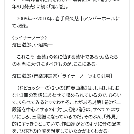
年9月発売）に続く「第2巻」。
2009年～2010年、岩手県久慈市アンバーホールに
て収録。
〈ライナーノーツ〉
濱田滋郎、小沼純一
これこそ「至芸」の名に値する芸術であろう。私たち
の本当に大切にすべきものが、ここにある。
濱田滋郎（音楽評論家）［ライナーノーツより引用］
（ドビュッシーの）2つの《前奏曲集》は、しばしば、お
なじ1冊の楽譜にあわせて収められているので、ひらい
て、くらべてみるとすぐわかることがある。《第1巻》が二
段譜を中心とするのに対し、《第2巻》は、すべてではな
いにしろ、三段譜になっているのだ。そのぶん、「外見」
的にすっきりとしていて、作曲家がどのように音の配置
を、ひびきの位置を想定していたかがよくわかる。