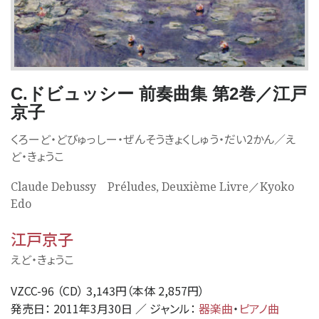
C.ドビュッシー 前奏曲集 第2巻／江戸
京子
くろーど・どびゅっしー・ぜんそうきょくしゅう・だい2かん／え
ど・きょうこ
Claude Debussy Préludes, Deuxième Livre／Kyoko
Edo
江戸京子
えど・きょうこ
VZCC-96 （CD） 3,143円（本体 2,857円）
発売日： 2011年3月30日 ／ ジャンル：
器楽曲
・
ピアノ曲