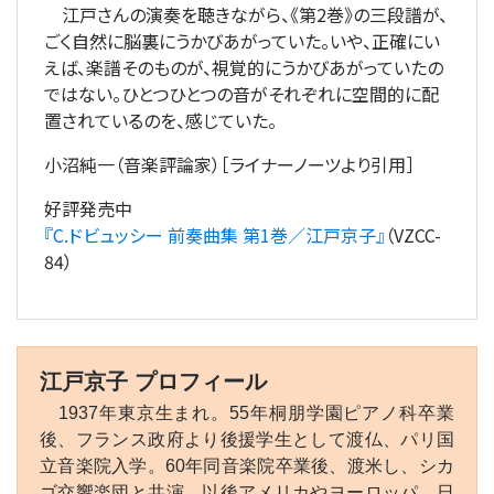
江戸さんの演奏を聴きながら、《第2巻》の三段譜が、
ごく自然に脳裏にうかびあがっていた。いや、正確にい
えば、楽譜そのものが、視覚的にうかびあがっていたの
ではない。ひとつひとつの音がそれぞれに空間的に配
置されているのを、感じていた。
小沼純一（音楽評論家）［ライナーノーツより引用］
好評発売中
『C.ドビュッシー 前奏曲集 第1巻／江戸京子』
（VZCC-
84）
江戸京子 プロフィール
1937年東京生まれ。55年桐朋学園ピアノ科卒業
後、フランス政府より後援学生として渡仏、パリ国
立音楽院入学。60年同音楽院卒業後、渡米し、シカ
ゴ交響楽団と共演、以後アメリカやヨーロッパ、日