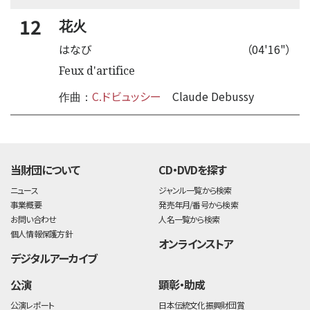
12
花火
はなび
（04'16"）
Feux d'artifice
C.ドビュッシー
Claude Debussy
作曲：
time:0.42 s
・
当財団について
CD・DVDを探す
ニュース
ジャンル一覧から検索
事業概要
発売年月/番号から検索
お問い合わせ
人名一覧から検索
個人情報保護方針
オンラインストア
デジタルアーカイブ
公演
顕彰・助成
公演レポート
日本伝統文化振興財団賞