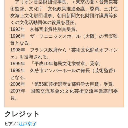
アリオン音楽財団理事長、＜東京の夏＞音楽祭芸
術監督、文化庁「文化政策推進会議」委員、三井住
友海上文化財団理事、朝日新聞文化財団評議員等多
くの文化活動団体の役員を歴任。
1993年 京都音楽賞特別賞受賞。
1996年 ザ・フェニックスホール（大阪）の音楽監
督となる。
1998年 フランス政府から「芸術文化勲章オフィシ
ェ」を授与される。
1999年 「平成10年都民文化栄誉章」受章。
1999年 久慈市アンバーホールの館長（芸術監督）
となる。
2006年 「第56回芸術選奨文部科学大臣賞」受賞。
2007年 国際交流基金の文化芸術交流事業諮問委
員。
クレジット
ピアノ
：
江戸京子