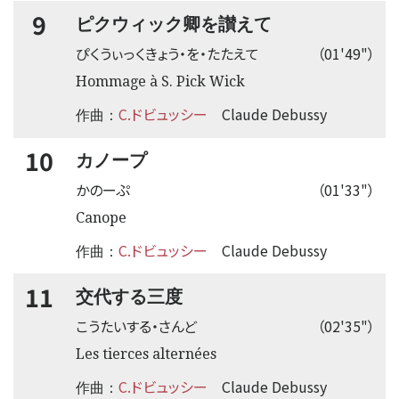
9
ピクウィック卿を讃えて
ぴくうぃっくきょう・を・たたえて
（01'49"）
Hommage à S. Pick Wick
C.ドビュッシー
Claude Debussy
作曲：
10
カノープ
かのーぷ
（01'33"）
Canope
C.ドビュッシー
Claude Debussy
作曲：
11
交代する三度
こうたいする・さんど
（02'35"）
Les tierces alternées
C.ドビュッシー
Claude Debussy
作曲：