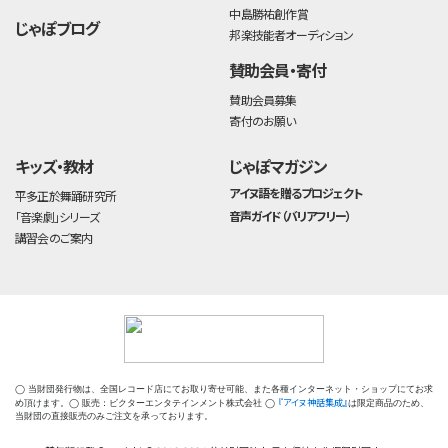
中島勝祐創作賞
じゃぽブログ
邦楽技能者オーディション
賛助会員・寄付
賛助会員募集
寄付のお願い
キッズ・教材
じゃぽマガジン
アイヌ語を贈るプロジェクト
平多正於舞踊研究所
音声ガイド（バリアフリー）
「音楽劇」シリーズ
講習会のご案内
◯ 当財団発行物は、全国レコード店にてお取り寄せ可能、また各種インターネット・ショップにてお求
『アイヌ神話集成』
め頂けます。◯ 販売：ビクターエンタテインメント株式会社 ◯
は限定商品のため、
当財団の直接販売のみご注文を承っております。