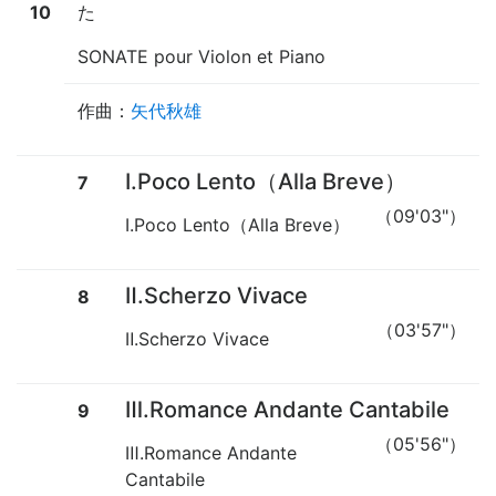
10
た
SONATE pour Violon et Piano
作曲：
矢代秋雄
Ⅰ.Poco Lento（Alla Breve）
7
（09'03"）
Ⅰ.Poco Lento（Alla Breve）
Ⅱ.Scherzo Vivace
8
（03'57"）
Ⅱ.Scherzo Vivace
Ⅲ.Romance Andante Cantabile
9
（05'56"）
Ⅲ.Romance Andante
Cantabile