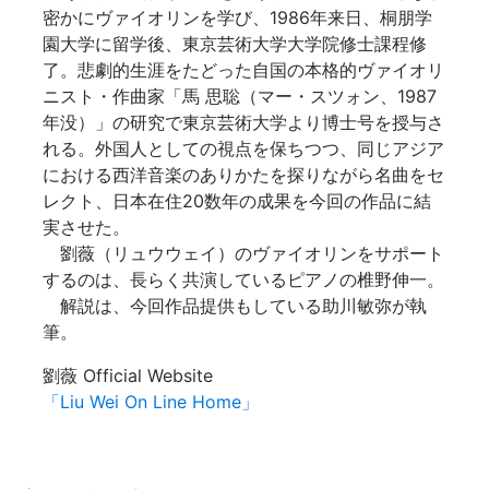
密かにヴァイオリンを学び、1986年来日、桐朋学
園大学に留学後、東京芸術大学大学院修士課程修
了。悲劇的生涯をたどった自国の本格的ヴァイオリ
ニスト・作曲家「馬 思聡（マー・スツォン、1987
年没）」の研究で東京芸術大学より博士号を授与さ
れる。外国人としての視点を保ちつつ、同じアジア
における西洋音楽のありかたを探りながら名曲をセ
レクト、日本在住20数年の成果を今回の作品に結
実させた。
劉薇（リュウウェイ）のヴァイオリンをサポート
するのは、長らく共演しているピアノの椎野伸一。
解説は、今回作品提供もしている助川敏弥が執
筆。
劉薇 Official Website
「Liu Wei On Line Home」