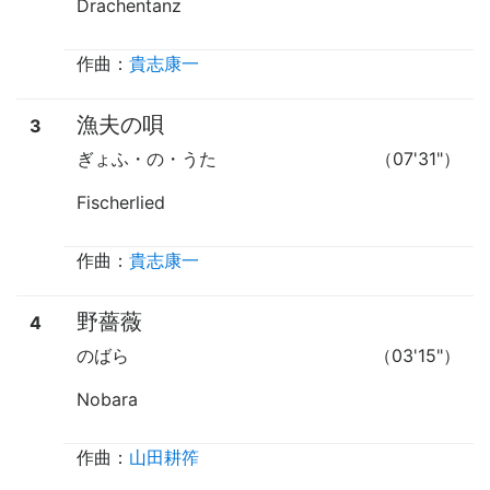
Drachentanz
作曲：
貴志康一
漁夫の唄
3
ぎょふ・の・うた
（07'31"）
Fischerlied
作曲：
貴志康一
野薔薇
4
のばら
（03'15"）
Nobara
作曲：
山田耕筰