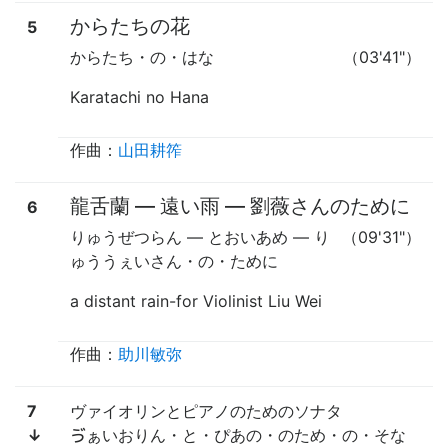
からたちの花
5
からたち・の・はな
（03'41"）
Karatachi no Hana
作曲：
山田耕筰
龍舌蘭
—
遠い雨
—
劉薇さんのために
6
りゅうぜつらん
—
とおいあめ
—
り
（09'31"）
ゅううぇいさん・の・ために
a distant rain-for Violinist Liu Wei
作曲：
助川敏弥
7
ヴァイオリンとピアノのためのソナタ
↓
ゔぁいおりん・と・ぴあの・のため・の・そな