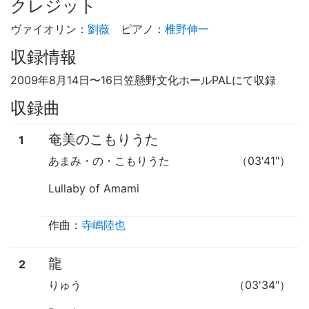
クレジット
ヴァイオリン
：
劉薇
ピアノ
：
椎野伸一
収録情報
2009年8月14日
〜
16日笠懸野文化ホールPALにて収録
収録曲
奄美のこもりうた
1
あまみ・の・こもりうた
（03'41"）
Lullaby of Amami
作曲：
寺嶋陸也
龍
2
りゅう
（03'34"）