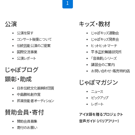
(current)
1
公演
キッズ・教材
公演を探す
じゃぽキッズ運動会
コンサート後援について
じゃぽキッズ発表会
伝統芸能公演のご提案
ヒットヒットマーチ
国際交流事業
平多正於舞踊研究所
公演レポート
「音楽劇」シリーズ
講習会のご案内
じゃぽブログ
お問い合わせ・販売特約店
顕彰・助成
じゃぽマガジン
日本伝統文化振興財団賞
ニュース
中島勝祐創作賞
ピックアップ
邦楽技能者オーディション
レポート
賛助会員・寄付
アイヌ語を贈るプロジェクト
音声ガイド（バリアフリー）
賛助会員募集
寄付のお願い