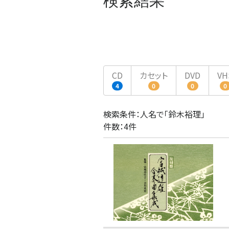
検索結果
CD
カセット
DVD
VH
4
0
0
0
検索条件：人名で「鈴木裕理」
件数：4件