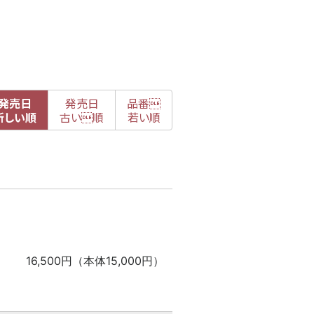
発売日
発売日
品番

新
しい順
古
い順
若い順
16,500円（本体15,000円）