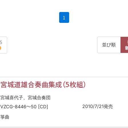
(current)
1
S
並び順
宮城道雄合奏曲集成（5枚組）
宮城喜代子、宮城合奏団
〜
2010/7/21発売
VZCG-8446
50 [CD]
箏曲