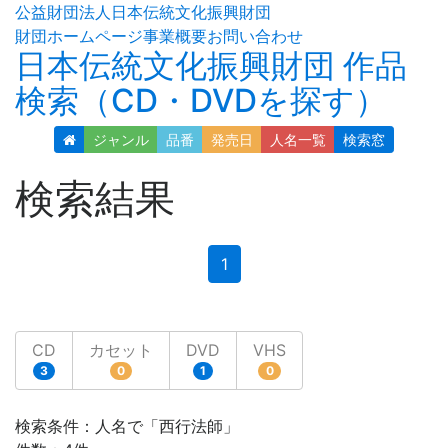
公益財団法人日本伝統文化振興財団
財団ホームページ
事業概要
お問い合わせ
日本伝統文化振興財団 作品
検索（CD・DVDを探す）
ジャンル
品番
発売日
人名
一覧
検索窓
検索結果
(current)
1
CD
カセット
DVD
VHS
3
0
1
0
検索条件：人名で「西行法師」