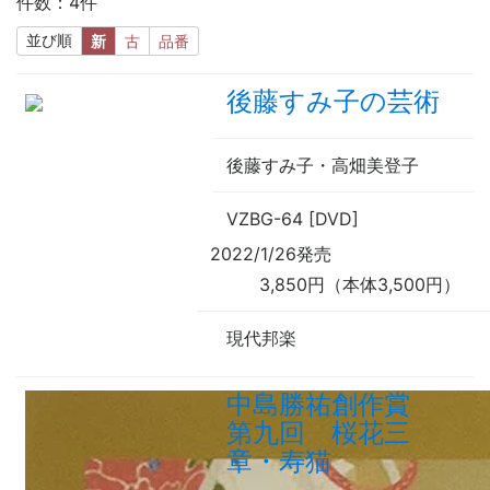
件数：4件
並び順
新
古
品番
後藤すみ子の芸術
後藤すみ子・高畑美登子
VZBG-64 [DVD]
2022/1/26発売
3,850円（本体3,500円）
現代邦楽
中島勝祐創作賞
第九回 桜花三
章・寿猫