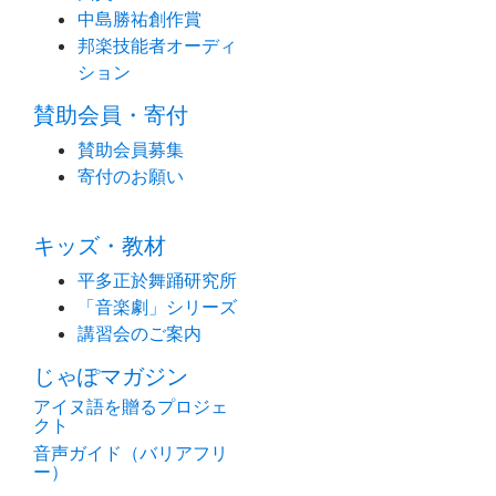
中島勝祐創作賞
邦楽技能者オーディ
ション
賛助会員・寄付
賛助会員募集
寄付のお願い
キッズ・教材
平多正於舞踊研究所
「音楽劇」シリーズ
講習会のご案内
じゃぽマガジン
アイヌ語を贈るプロジェ
クト
音声ガイド（バリアフリ
ー）