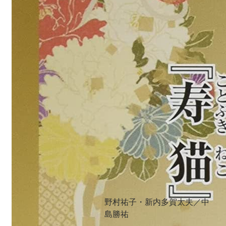
野村祐子・新内多賀太夫／中
島勝祐