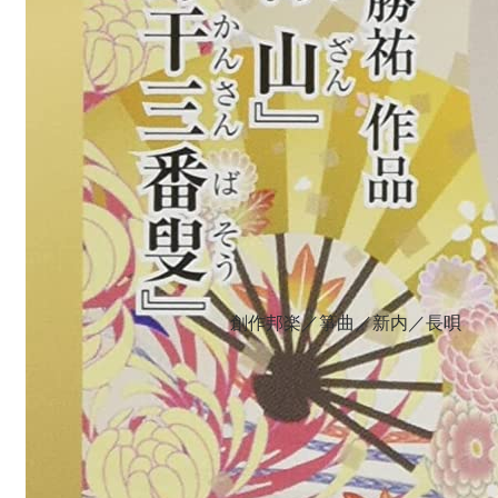
創作邦楽／箏曲／新内／長唄