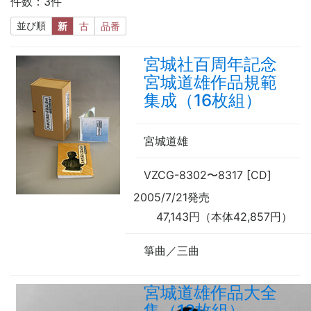
件数：3件
並び順
新
古
品番
宮城社百周年記念
宮城道雄作品規範
集成（16枚組）
宮城道雄
VZCG-8302
〜
8317 [CD]
2005/7/21発売
47,143円（本体42,857円）
箏曲／三曲
宮城道雄作品大全
集（13枚組）