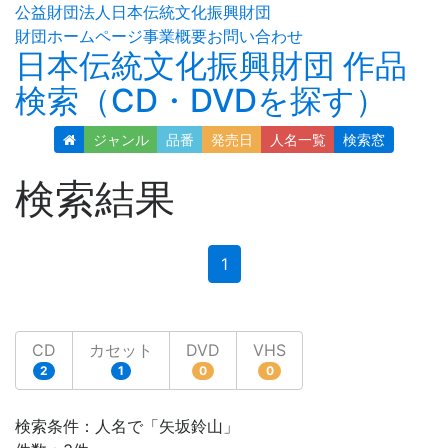
公益財団法人日本伝統文化振興財団
財団ホームページ
事業概要
お問い合わせ
日本伝統文化振興財団 作品
検索（CD・DVDを探す）
ジャンル
品番
発売日
人名
一覧
検索窓
検索結果
(current)
1
CD
カセット
DVD
VHS
2
1
0
0
検索条件：人名で「矢坂鈴山」