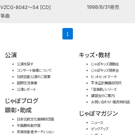
〜
1998/8/31発売
VZCG-8042
54 [CD]
箏曲
(current)
1
公演
キッズ・教材
公演を探す
じゃぽキッズ運動会
コンサート後援について
じゃぽキッズ発表会
伝統芸能公演のご提案
ヒットヒットマーチ
国際交流事業
平多正於舞踊研究所
公演レポート
「音楽劇」シリーズ
講習会のご案内
じゃぽブログ
お問い合わせ・販売特約店
顕彰・助成
じゃぽマガジン
日本伝統文化振興財団賞
ニュース
中島勝祐創作賞
ピックアップ
邦楽技能者オーディション
レポート