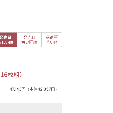
発売日
発売日
品番

新
しい順
古
い順
若い順
16枚組）
47,143円（本体42,857円）