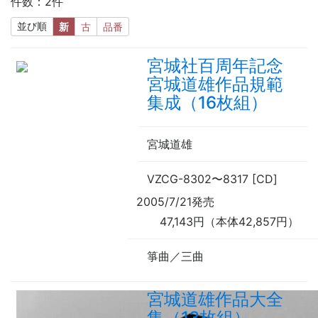
件数：2件
並び順
新
古
品番
宮城社百周年記念
宮城道雄作品規範
集成（16枚組）
宮城道雄
VZCG-8302
〜
8317 [CD]
2005/7/21発売
47,143円（本体42,857円）
箏曲／三曲
宮城道雄作品大全
集（13枚組）