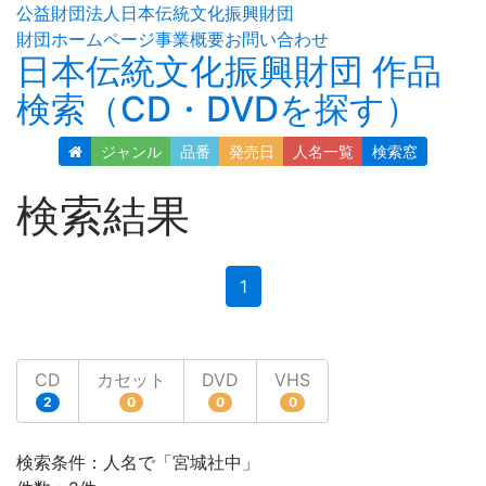
公益財団法人日本伝統文化振興財団
財団ホームページ
事業概要
お問い合わせ
日本伝統文化振興財団 作品
検索（CD・DVDを探す）
ジャンル
品番
発売日
人名
一覧
検索窓
検索結果
(current)
1
CD
カセット
DVD
VHS
2
0
0
0
検索条件：人名で「宮城社中」