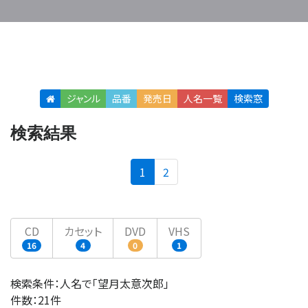
ジャンル
品番
発売日
人名
一覧
検索窓
検索結果
(current)
1
2
CD
カセット
DVD
VHS
16
4
0
1
検索条件：人名で「望月太意次郎」
件数：21件