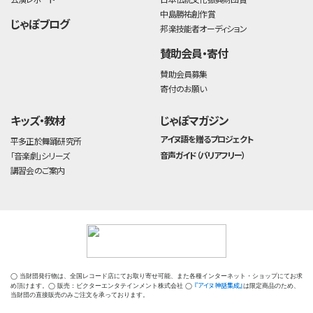
中島勝祐創作賞
じゃぽブログ
邦楽技能者オーディション
賛助会員・寄付
賛助会員募集
寄付のお願い
キッズ・教材
じゃぽマガジン
アイヌ語を贈るプロジェクト
平多正於舞踊研究所
音声ガイド（バリアフリー）
「音楽劇」シリーズ
講習会のご案内
◯ 当財団発行物は、全国レコード店にてお取り寄せ可能、また各種インターネット・ショップにてお求
『アイヌ神話集成』
め頂けます。◯ 販売：ビクターエンタテインメント株式会社 ◯
は限定商品のため、
当財団の直接販売のみご注文を承っております。