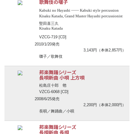
歌舞伎の囃子
──
Kabuki no Hayashi
Kabuki style percussion
Kisaku Katada, Grand Master Hayashi percussionist
堅田喜三久
Kisaku Katada
VZCG-719 [CD]
2010/1/20発売
3,143円（本体2,857円）
囃子／歌舞伎
邦楽舞踊シリーズ
長唄新曲 小唄 上方唄
他
松島庄十郎
VZCG-6068 [CD]
2008/6/25発売
2,200円（本体2,000円）
長唄／舞踊曲／小唄
邦楽舞踊シリーズ
長唄新曲 長唄