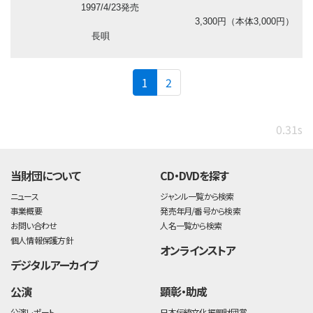
1997/4/23発売
3,300円（本体3,000円）
長唄
(current)
1
2
0.31s
当財団について
CD・DVDを探す
ニュース
ジャンル一覧から検索
事業概要
発売年月/番号から検索
お問い合わせ
人名一覧から検索
個人情報保護方針
オンラインストア
デジタルアーカイブ
公演
顕彰・助成
公演レポート
日本伝統文化振興財団賞