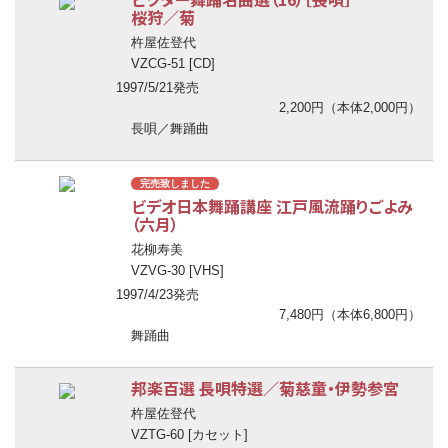
桜狩／菊
杵屋佐登代
VZCG-51 [CD]
1997/5/21発売
2,200円（本体2,000円）
長唄／舞踊曲
完売致しました
ビデオ日本舞踊講座 江戸風流踊りごよみ
（六月）
花柳寿美
VZVG-30 [VHS]
1997/4/23発売
7,480円（本体6,800円）
舞踊曲
邦楽百選 長唄特選／菊慈童・伊勢参宮
杵屋佐登代
VZTG-60 [カセット]