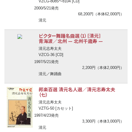
〜
VZCG-8085
8104 [CD]
2000/5/21発売
68,200円（本体62,000円）
清元
ビクター舞踊名曲選（1）［清元］
青海波／北州
—
北州千歳寿
—
清元志寿太夫
VZCG-36 [CD]
1997/5/21発売
2,200円（本体2,000円）
清元／舞踊曲
邦楽百選 清元名人選／清元志寿太夫
（七）
清元志寿太夫
VZTG-50 [カセット]
1997/4/23発売
3,300円（本体3,000円）
清元