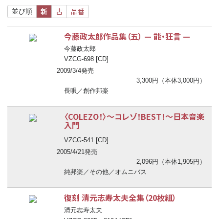
新
古
品番
並び順
今藤政太郎作品集（五）
—
能・狂言
—
今藤政太郎
VZCG-698 [CD]
2009/3/4発売
3,300円（本体3,000円）
長唄／創作邦楽
〈COLEZO！〉
〜
コレゾ！BEST！
〜
日本音楽
入門
VZCG-541 [CD]
2005/4/21発売
2,096円（本体1,905円）
純邦楽／その他／オムニバス
復刻 清元志寿太夫全集（20枚組）
清元志寿太夫