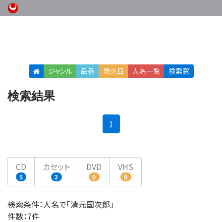
ジャンル
品番
発売日
人名
一覧
検索窓
検索結果
(current)
1
CD
カセット
DVD
VHS
5
2
0
0
検索条件：人名で「清元国次郎」
件数：7件