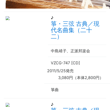
♪
箏・三弦 古典／現
代名曲集（二十
二）
中島靖子、正派邦楽会
VZCG-747 [CD]
2011/5/25発売
3,080円（本体2,800円）
箏曲
♪