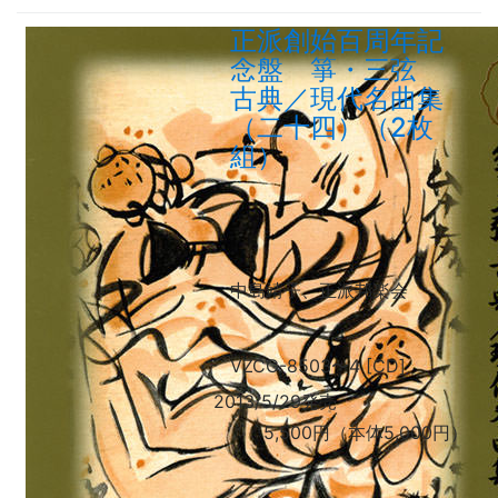
正派創始百周年記
念盤 箏・三弦
古典／現代名曲集
（二十四）（2枚
組）
中島靖子、正派邦楽会
VZCG-8503
〜
4 [CD]
2013/5/29発売
5,500円（本体5,000円）