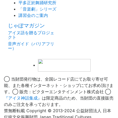
平多正於舞踊研究所
「音楽劇」シリーズ
講習会のご案内
じゃぽマガジン
アイヌ語を贈るプロジェ
クト
音声ガイド（バリアフリ
ー）
◯ 当財団発行物は、全国レコード店にてお取り寄せ可
能、また各種インターネット・ショップにてお求め頂けま
す。◯ 販売：ビクターエンタテインメント株式会社 ◯
『アイヌ神話集成』
は限定商品のため、当財団の直接販売
のみご注文を承っております。
禁無断転載 Copyright © 2013-2024 公益財団法人 日本
伝統文化振興財団 Japan Traditional Cultures