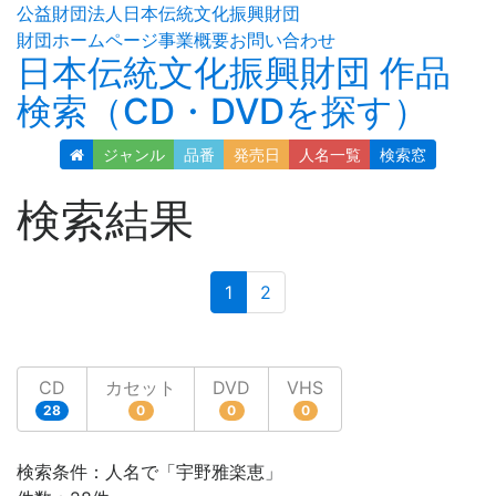
公益財団法人日本伝統文化振興財団
財団ホームページ
事業概要
お問い合わせ
日本伝統文化振興財団 作品
検索（CD・DVDを探す）
ジャンル
品番
発売日
人名
一覧
検索窓
検索結果
(current)
1
2
CD
カセット
DVD
VHS
28
0
0
0
検索条件：人名で「宇野雅楽恵」