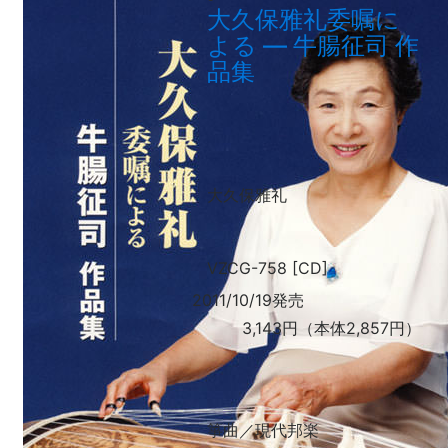
大久保雅礼委嘱に
よる
—
牛腸征司 作
品集
大久保雅礼
VZCG-758 [CD]
2011/10/19発売
3,143円（本体2,857円）
箏曲／現代邦楽