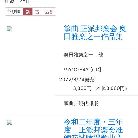
件数：28件
並び順
新
古
品番
箏曲 正派邦楽会 奥
田雅楽之一作品集
奥田雅楽之一 他
VZCG-842 [CD]
2022/8/24発売
3,300円（本体3,000円）
箏曲／現代邦楽
令和二年度・三年
度 正派邦楽会准
師範試験課題曲入