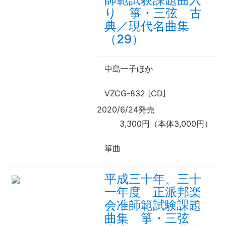
り 箏・三弦 古
典／現代名曲集
（29）
中島一子ほか
VZCG-832 [CD]
2020/6/24発売
3,300円（本体3,000円）
箏曲
平成三十年、三十
一年度 正派邦楽
会准師範試験課題
曲集 箏・三弦