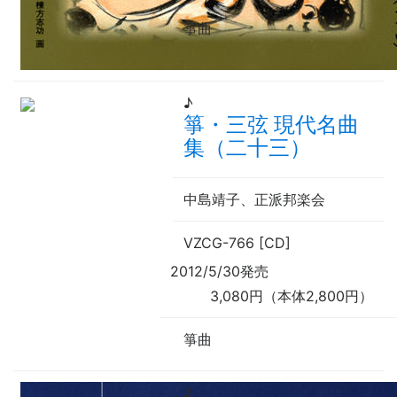
箏曲
♪
箏・三弦 現代名曲
集（二十三）
中島靖子、正派邦楽会
VZCG-766 [CD]
2012/5/30発売
3,080円（本体2,800円）
箏曲
♪