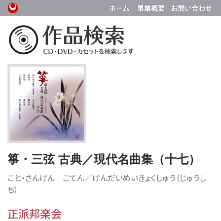
箏・三弦 古典／現代名曲集（十七）
こと・さんげん こてん／げんだいめいきょくしゅう（じゅうし
ち）
正派邦楽会