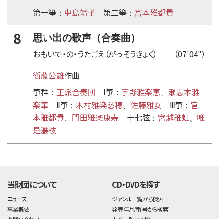
第一箏
中島靖子
第二箏
宮本雅都貴
：
：
8
思い出の歌声（合奏曲）
おもいで・の・うたごえ（がっそうきょく）
（07'04"）
衛藤公雄
作曲
箏群
正派合奏団
Ⅰ箏
宇野雅楽恵
瀬志本雅
：
：
、
楽華
Ⅱ箏
木村雅楽慈穂
佐藤雅女
Ⅲ箏
宮
：
、
：
本雅都貴
門田雅楽康寿
十七弦
宮越雅虹
唯
、
：
、
是雅枝
time:0.47 s
・
当財団について
CD・DVDを探す
ニュース
ジャンル一覧から検索
事業概要
発売年月/番号から検索