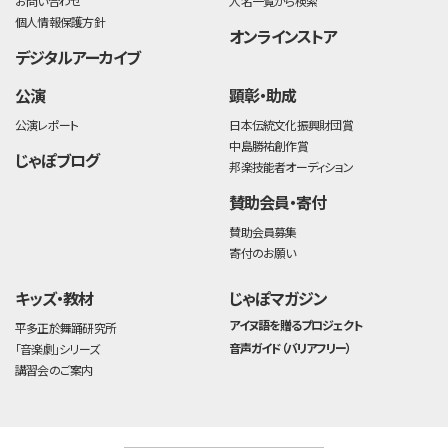
お問い合わせ
人名一覧から検索
個人情報保護方針
オンラインストア
デジタルアーカイブ
公演
顕彰・助成
公演レポート
日本伝統文化振興財団賞
中島勝祐創作賞
じゃぽブログ
邦楽技能者オーディション
賛助会員・寄付
賛助会員募集
寄付のお願い
キッズ・教材
じゃぽマガジン
アイヌ語を贈るプロジェクト
平多正於舞踊研究所
音声ガイド（バリアフリー）
「音楽劇」シリーズ
講習会のご案内