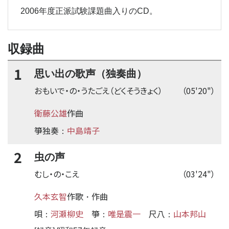
2006年度正派試験課題曲入りのCD。
収録曲
1
思い出の歌声（独奏曲）
おもいで・の・うたごえ（どくそうきょく）
（05'20"）
衛藤公雄
作曲
箏独奏
中島靖子
：
2
虫の声
むし・の・こえ
（03'24"）
久本玄智
作歌
作曲
・
唄
河瀬柳史
箏
唯是震一
尺八
山本邦山
：
：
：