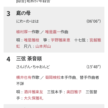
[録音] 昭和57年録音
3
庭の母
にわ・の・はは
（06'06"）
植村厚一
作歌
唯是震一
作曲
／
唄
唯是雅枝
箏
宇野雅楽恵
十七弦
宮越雅
：
：
：
虹
尺八
山本邦山
：
4
三弦 茶音頭
さんげん・ちゃおんど
（15'48"）
横井也有
作歌
菊岡検校
本手作曲
替手
作曲者
／
、
不詳
唄
酒井雅楽友
三弦本手
奥田雅子
三弦替
：
：
手
大久保雅礼
：