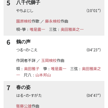
5
八千代獅子
やちよじし
（10'01"）
園原検校
作歌
藤永検校
作曲
／
唄・箏
唯是震一
三弦
奥田雅楽之一
：
：
6
鶴の声
つる・の・こえ
（04'23"）
作詞者不詳
玉岡検校
作曲
／
唄
奥田雅子
箏
唯是震一
三弦
奥田雅楽之
：
：
：
一
尺八
山本邦山
：
7
春の姿
はる・の・すがた
（04'47"）
衛藤公雄
作曲