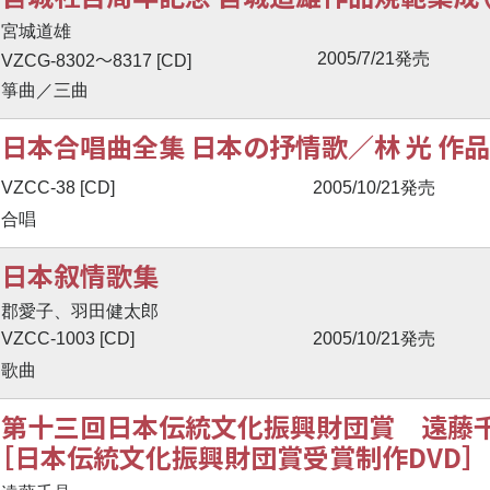
宮城道雄
〜
2005/7/21発売
VZCG-8302
8317 [CD]
箏曲／三曲
日本合唱曲全集 日本の抒情歌／林 光 作品
VZCC-38 [CD]
2005/10/21発売
合唱
日本叙情歌集
郡愛子、羽田健太郎
VZCC-1003 [CD]
2005/10/21発売
歌曲
第十三回日本伝統文化振興財団賞 遠藤千
［日本伝統文化振興財団賞受賞制作DVD］