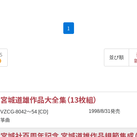
(current)
1
S
並び順
宮城道雄作品大全集（13枚組）
〜
1998/8/31発売
VZCG-8042
54 [CD]
箏曲
宮城社百周年記念 宮城道雄作品規範集成（