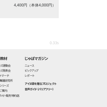
4,400円（本体4,000円）
0.33s
・教材
じゃぽマガジン
ッズ運動会
ニュース
ッズ発表会
ピックアップ
トマーチ
レポート
舞踊研究所
アイヌ語を贈るプロジェクト
シリーズ
音声ガイド（バリアフリー）
ご案内
わせ・販売特約店