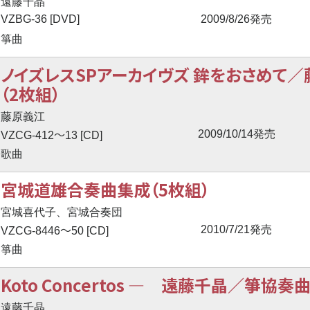
遠藤千晶
VZBG-36 [DVD]
2009/8/26発売
箏曲
ノイズレスSPアーカイヴズ 鉾をおさめて／
（2枚組）
藤原義江
〜
2009/10/14発売
VZCG-412
13 [CD]
歌曲
宮城道雄合奏曲集成（5枚組）
宮城喜代子、宮城合奏団
〜
2010/7/21発売
VZCG-8446
50 [CD]
箏曲
Koto Concertos ― 遠藤千晶／箏協
遠藤千晶