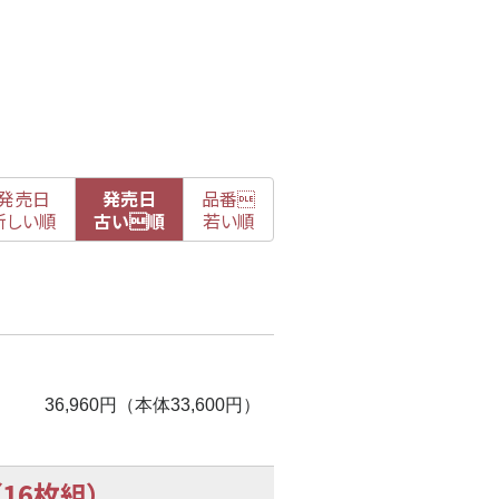
発売日
発売日
品番

新
しい順
古
い順
若い順
36,960円（本体33,600円）
16枚組）