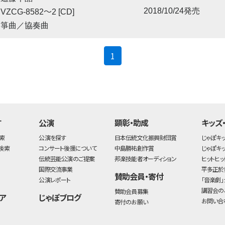
〜
2018/10/24発売
VZCG-8582
2 [CD]
箏曲／協奏曲
(current)
1
す
公演
顕彰・助成
キッズ
索
公演を探す
日本伝統文化振興財団賞
じゃぽキ
検索
コンサート後援について
中島勝祐創作賞
じゃぽキ
伝統芸能公演のご提案
邦楽技能者オーディション
ヒットヒッ
国際交流事業
平多正於
賛助会員・寄付
公演レポート
「音楽劇」
講習会の
賛助会員募集
ア
じゃぽブログ
お問い合
寄付のお願い