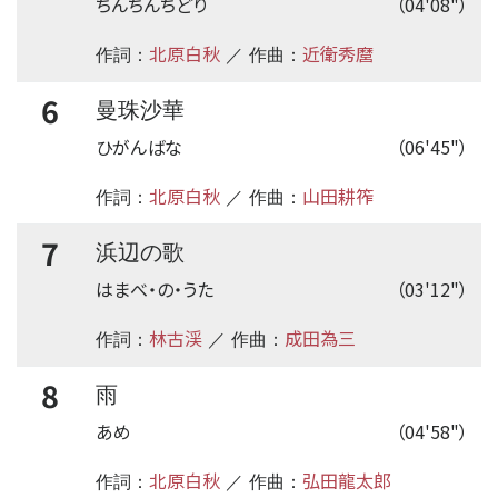
ちんちんちどり
（04'08"）
北原白秋
近衛秀麿
作詞：
／ 作曲：
6
曼珠沙華
ひがんばな
（06'45"）
北原白秋
山田耕筰
作詞：
／ 作曲：
7
浜辺の歌
はまべ・の・うた
（03'12"）
林古渓
成田為三
作詞：
／ 作曲：
8
雨
あめ
（04'58"）
北原白秋
弘田龍太郎
作詞：
／ 作曲：