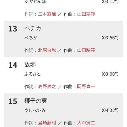
あかとんぼ
（03'12"）
三木露風
山田耕筰
作詞：
／ 作曲：
13
ペチカ
ぺちか
（03'56"）
北原白秋
山田耕筰
作詞：
／ 作曲：
14
故郷
ふるさと
（03'08"）
高野辰之
岡野貞一
作詞：
／ 作曲：
15
椰子の実
やし・の・み
（04'32"）
島崎藤村
大中寅二
作詞：
／ 作曲：