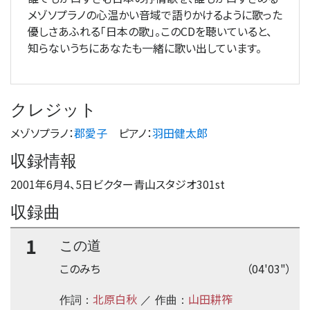
メゾソプラノの心温かい音域で語りかけるように歌った
優しさあふれる「日本の歌」。このCDを聴いていると、
知らないうちにあなたも一緒に歌い出しています。
クレジット
メゾソプラノ
：
郡愛子
ピアノ
：
羽田健太郎
収録情報
2001年6月4、5日ビクター青山スタジオ301st
収録曲
1
この道
このみち
（04'03"）
北原白秋
山田耕筰
作詞：
／ 作曲：