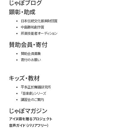
じゃぽブログ
顕彰・助成
日本伝統文化振興財団賞
中島勝祐創作賞
邦楽技能者オーディション
賛助会員・寄付
賛助会員募集
寄付のお願い
キッズ・教材
平多正於舞踊研究所
「音楽劇」シリーズ
講習会のご案内
じゃぽマガジン
アイヌ語を贈るプロジェクト
音声ガイド（バリアフリー）