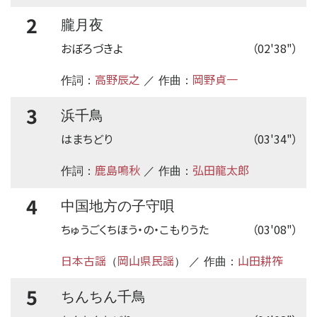
2
朧月夜
おぼろづきよ
（02'38"）
高野辰之
岡野貞一
作詞：
／ 作曲：
3
浜千鳥
はまちどり
（03'34"）
鹿島鳴秋
弘田龍太郎
作詞：
／ 作曲：
4
中国地方の子守唄
ちゅうごくちほう・の・こもりうた
（03'08"）
日本古謡
岡山県民謡
山田耕筰
（
） ／ 作曲：
5
ちんちん千鳥