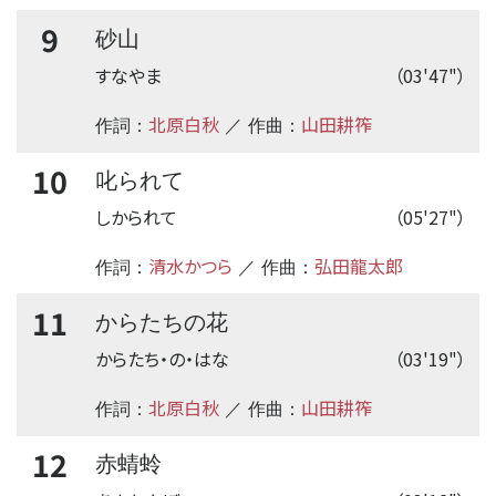
9
砂山
すなやま
（03'47"）
北原白秋
山田耕筰
作詞：
／ 作曲：
10
叱られて
しかられて
（05'27"）
清水かつら
弘田龍太郎
作詞：
／ 作曲：
11
からたちの花
からたち・の・はな
（03'19"）
北原白秋
山田耕筰
作詞：
／ 作曲：
12
赤蜻蛉