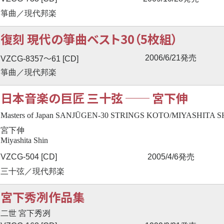
箏曲／現代邦楽
復刻 現代の箏曲ベスト30（5枚組）
〜
2006/6/21発売
VZCG-8357
61 [CD]
箏曲／現代邦楽
日本音楽の巨匠 三十弦
──
宮下伸
Masters of Japan SANJŪGEN-30 STRINGS KOTO/MIYASHITA S
宮下伸
Miyashita Shin
VZCG-504 [CD]
2005/4/6発売
三十弦／現代邦楽
宮下秀冽作品集
二世 宮下秀冽