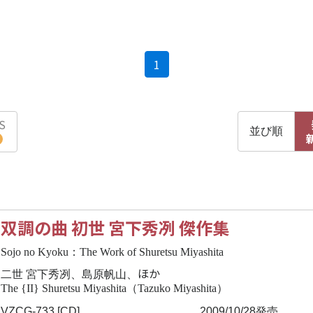
(current)
1
S
並び順
双調の曲 初世 宮下秀冽 傑作集
Sojo no Kyoku：The Work of Shuretsu Miyashita
ほか
二世 宮下秀冽、島原帆山、
The {II} Shuretsu Miyashita（Tazuko Miyashita）
VZCG-733 [CD]
2009/10/28発売