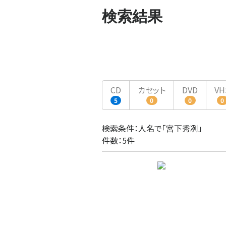
検索結果
CD
カセット
DVD
VH
5
0
0
0
検索条件：人名で「宮下秀冽」
件数：5件