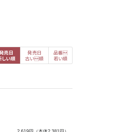
発売日
発売日
品番

新
しい順
古
い順
若い順
2,619円（本体2,381円）