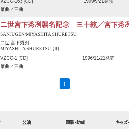
VZCG-163 [CD]
1999/9/21発売
箏曲／三曲
二世宮下秀冽襲名記念 三十絃／宮下秀
SANJUGEN/MIYASHITA SHURETSU
二世 宮下秀冽
MIYASHITA SHURETSU {II}
VZCG-1 [CD]
1996/11/21発売
箏曲／三曲
(current)
1
す
公演
顕彰・助成
キッズ