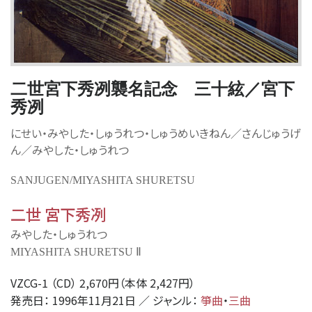
二世宮下秀冽襲名記念 三十絃／宮下
秀冽
にせい・みやした・しゅうれつ・しゅうめいきねん／さんじゅうげ
ん／みやした・しゅうれつ
SANJUGEN/MIYASHITA SHURETSU
二世 宮下秀冽
みやした・しゅうれつ
MIYASHITA SHURETSU Ⅱ
VZCG-1 （CD） 2,670円（本体 2,427円）
発売日： 1996年11月21日 ／ ジャンル：
箏曲
・
三曲