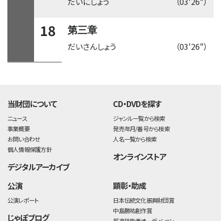
だいにしょう
（03'26"）
18
第三章
だいさんしょう
（03'26"）
time:0.44 s
・
当財団について
CD・DVDを探す
ニュース
ジャンル一覧から検索
事業概要
発売年月/番号から検索
お問い合わせ
人名一覧から検索
個人情報保護方針
オンラインストア
デジタルアーカイブ
公演
顕彰・助成
公演レポート
日本伝統文化振興財団賞
中島勝祐創作賞
じゃぽブログ
邦楽技能者オーディション