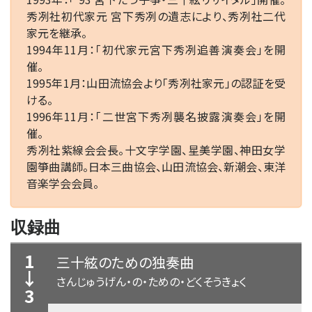
秀冽社初代家元 宮下秀冽の遺志により、秀冽社二代
家元を継承。
1994年11月：「初代家元宮下秀冽追善演奏会」を開
催。
1995年1月：山田流協会より「秀冽社家元」の認証を受
ける。
1996年11月：「二世宮下秀冽襲名披露演奏会」を開
催。
秀冽社紫線会会長。十文字学園、星美学園、神田女学
園箏曲講師。日本三曲協会、山田流協会、新潮会、東洋
音楽学会会員。
収録曲
1
三十絃のための独奏曲
↓
さんじゅうげん・の・ための・どくそうきょく
3