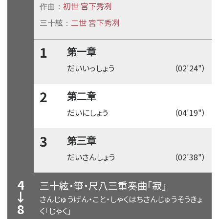
初世 宮下秀冽
作曲：
三十絃
二世 宮下秀冽
：
1
第一章
だいいっしょう
（02'24"）
2
第二章
だいにしょう
（04'19"）
3
第三章
だいさんしょう
（02'38"）
4
三十絃・箏・尺八三重奏曲「寂」
↓
さんじゅうげん・こと・しゃくはちさんじゅうそうきょ
8
く「じゃく」