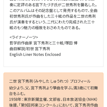
奏に定評のある宮下たづ子氏が二世秀冽を襲名した。
このアルバムはその記念盤として発売するもので、全曲
初世秀冽氏が作曲をした三十絃の作品を二世の秀冽
氏が演奏をするという、二代にわたり完成された三十
絃のもつ魅力の極致をおさめたものである。
<ライナーノーツ>
哲学的作曲家 宮下秀冽と三十絃/塚田 博
曲目解説/初世 宮下秀冽
English Liner Notes Enclosed
二世 宮下秀冽（みやした しゅうれつ） プロフィール
幼少より、父、宮下秀冽より箏曲を学ぶ。満3歳にて初舞
台をふむ。
1958年：東京新聞主催、文部省、日本放送協会（NHK）
後援、「第9回邦楽コンクール」において、宮下秀冽作曲