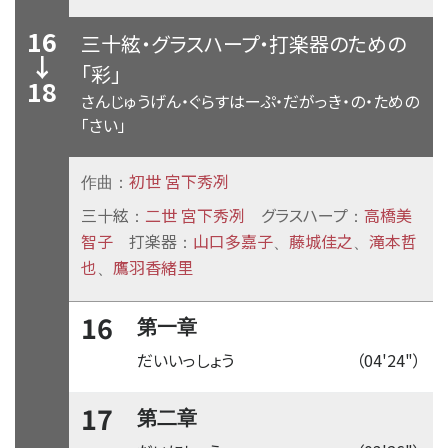
16
三十絃・グラスハープ・打楽器のための
↓
「彩」
18
さんじゅうげん・ぐらすはーぷ・だがっき・の・ための
「さい」
初世 宮下秀冽
作曲：
三十絃
二世 宮下秀冽
グラスハープ
高橋美
：
：
智子
打楽器
山口多嘉子
藤城佳之
滝本哲
：
、
、
也
鷹羽香緒里
、
16
第一章
だいいっしょう
（04'24"）
17
第二章