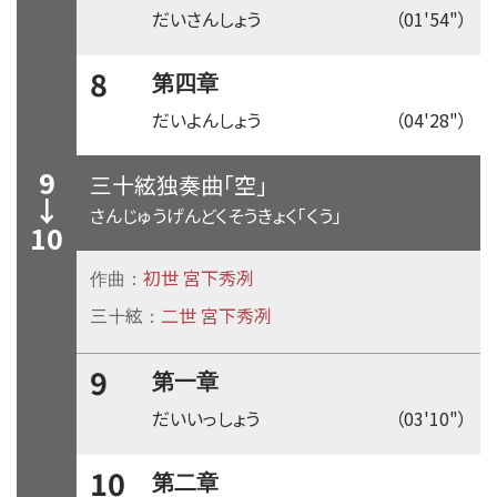
だいさんしょう
（01'54"）
8
第四章
だいよんしょう
（04'28"）
9
三十絃独奏曲「空」
↓
さんじゅうげんどくそうきょく「くう」
10
初世 宮下秀冽
作曲：
三十絃
二世 宮下秀冽
：
9
第一章
だいいっしょう
（03'10"）
10
第二章