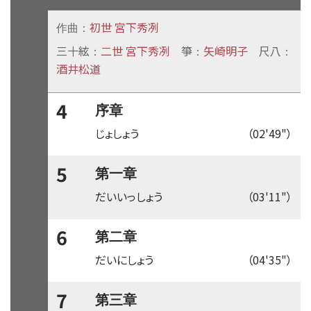
初世 宮下秀冽
作曲：
三十絃
二世 宮下秀冽
箏
矢崎明子
尺八
：
：
：
酒井松道
4
序章
じょしょう
（02'49"）
5
第一章
だいいっしょう
（03'11"）
6
第二章
だいにしょう
（04'35"）
7
第三章