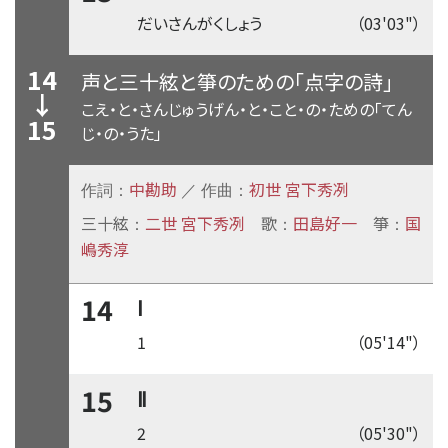
だいさんがくしょう
（03'03"）
14
声と三十絃と箏のための「点字の詩」
↓
こえ・と・さんじゅうげん・と・こと・の・ための「てん
15
じ・の・うた」
中勘助
初世 宮下秀冽
作詞：
／ 作曲：
三十絃
二世 宮下秀冽
歌
田島好一
箏
国
：
：
：
嶋秀淳
14
Ⅰ
1
（05'14"）
15
Ⅱ
2
（05'30"）