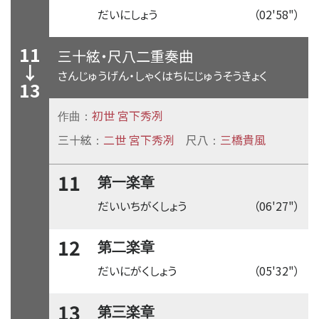
だいにしょう
（02'58"）
11
三十絃・尺八二重奏曲
↓
さんじゅうげん・しゃくはちにじゅうそうきょく
13
初世 宮下秀冽
作曲：
三十絃
二世 宮下秀冽
尺八
三橋貴風
：
：
11
第一楽章
だいいちがくしょう
（06'27"）
12
第二楽章
だいにがくしょう
（05'32"）
13
第三楽章