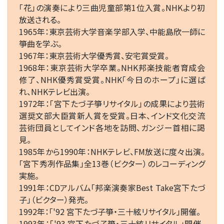
「花」の演奏により三曲児童部第1位入賞。NHKより初
放送される。
1965年：東京芸術大学音楽学部入学、中能島欣一師に
箏曲を学ぶ。
1967年：東京芸術大学優秀賞、安宅賞受賞。
1968年：東京芸術大学卒業。NHK邦楽技能者育成会
修了、NHK優秀賞受賞。NHK「今日のホープ」に選ば
れ、NHKテレビ出演。
1972年：「宮下たづ子箏リサイタル」の成果により芸術
選奨文部大臣賞新人賞を受賞。日本、インド文化交流
芸術団員としてインド各地を訪問、ガンジー首相に謁
見。
1985年から1990年：NHKテレビ、FM放送に度々出演。
「宮下秀冽作品集」全13巻（ビクター）のレコーディング
実施。
1991年：CDアルバム「邦楽演奏家Best Take宮下たづ
子」（ビクター）発売。
1992年：「'92 宮下たづ子箏・三十絃リサイタル」開催。
1993年：「'93 宮下たづ子箏・三十絃リサイタル」開催。