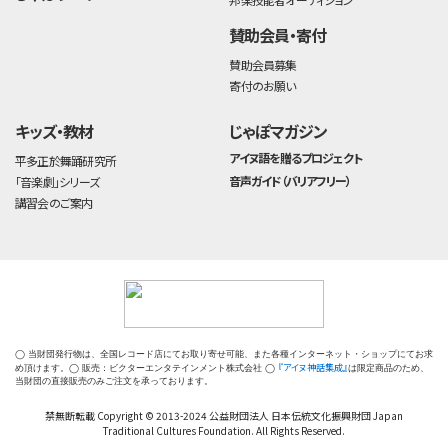
賛助会員・寄付
賛助会員募集
寄付のお願い
キッズ・教材
じゃぽマガジン
アイヌ語を贈るプロジェクト
平多正於舞踊研究所
音声ガイド（バリアフリー）
「音楽劇」シリーズ
講習会のご案内
◯ 当財団発行物は、全国レコード店にてお取り寄せ可能、また各種インターネット・ショップにてお求
『アイヌ神話集成』
め頂けます。◯ 販売：ビクターエンタテインメント株式会社 ◯
は限定商品のため、
当財団の直接販売のみご注文を承っております。
禁無断転載 Copyright © 2013-2024 公益財団法人 日本伝統文化振興財団 Japan
Traditional Cultures Foundation. All Rights Reserved.