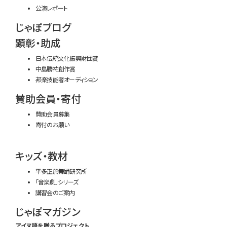
公演レポート
じゃぽブログ
顕彰・助成
日本伝統文化振興財団賞
中島勝祐創作賞
邦楽技能者オーディション
賛助会員・寄付
賛助会員募集
寄付のお願い
キッズ・教材
平多正於舞踊研究所
「音楽劇」シリーズ
講習会のご案内
じゃぽマガジン
アイヌ語を贈るプロジェクト