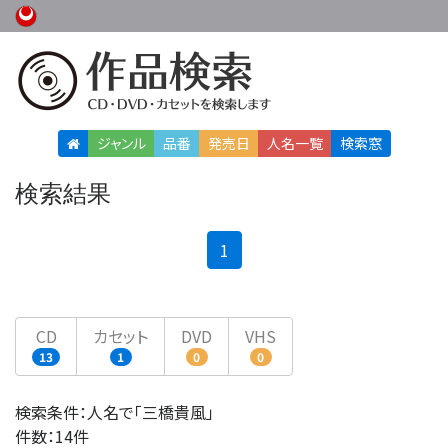
ジャンル
品番
発売日
人名
一覧
検索窓
検索結果
(current)
1
CD
カセット
DVD
VHS
13
1
0
0
検索条件：人名で「三橋貴風」
件数：14件