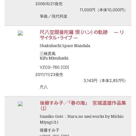
2006/6/21発売
11,000円（本体10,000円）
箏曲／現代邦楽
尺八空間曼陀羅 恨（ハン）の軌跡
—
リ
サイタル・ライブ
—
Shakuhachi Space Mandala
三橋貴風
Kifu Mitsuhashi
VZCG-760 [CD]
2011/11/23発売
3,143円（本体2,857円）
尺八
後藤すみ子／「春の海」 宮城道雄作品集
（1）
Sumiko Gotō：Haru no umi works by Michio
Miyagi (1)
後藤すみ子