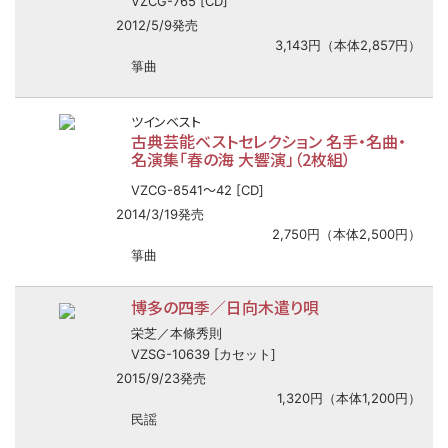
VZCG-765 [CD]
2012/5/9発売
3,143円（本体2,857円）
箏曲
ツインベスト
古典芸能ベストセレクション 名手・名曲・
名演集「春の海 大響演」（2枚組）
〜
VZCG-8541
42 [CD]
2014/3/19発売
2,750円（本体2,500円）
箏曲
博多の四季／日向木遣り唄
栄芝／本條秀則
VZSG-10639 [カセット]
2015/9/23発売
1,320円（本体1,200円）
民謡