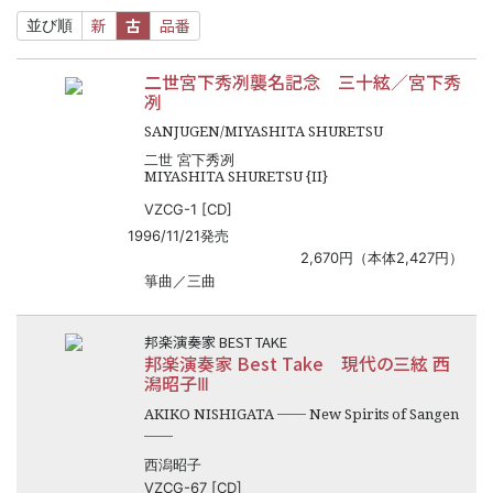
新
古
品番
並び順
二世宮下秀冽襲名記念 三十絃／宮下秀
冽
SANJUGEN/MIYASHITA SHURETSU
二世 宮下秀冽
MIYASHITA SHURETSU {II}
VZCG-1 [CD]
1996/11/21発売
2,670円（本体2,427円）
箏曲／三曲
邦楽演奏家 BEST TAKE
邦楽演奏家 Best Take 現代の三絃 西
潟昭子Ⅲ
──
AKIKO NISHIGATA
New Spirits of Sangen
──
西潟昭子
VZCG-67 [CD]