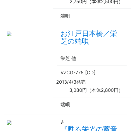
2,750円（本体2,500円）
端唄
お江戸日本橋／栄
芝の端唄
栄芝
他
VZCG-775 [CD]
2013/4/3発売
3,080円（本体2,800円）
端唄
♪
『甦る栄光の蓄音