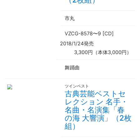
市丸
VZCG-8578
〜
9 [CD]
2018/1/24発売
3,300円（本体3,000円）
舞踊曲
ツインベスト
古典芸能ベストセ
レクション 名手・
名曲・名演集「春
の海 大響演」（2枚
組）