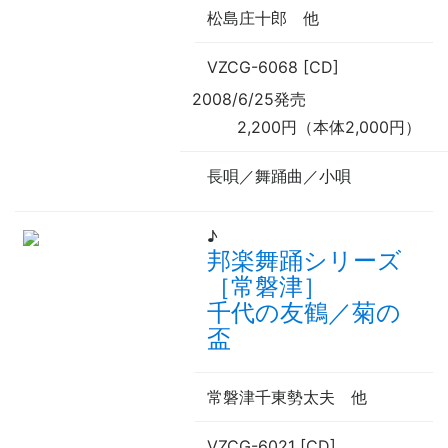
松島庄十郎
他
VZCG-6068 [CD]
2008/6/25発売
2,200円（本体2,000円）
長唄／舞踊曲／小唄
♪
邦楽舞踊シリーズ
［常磐津］
千代の友鶴／菊の
盃
常磐津千東勢太夫
他
VZCG-6021 [CD]