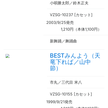
小唄勝太郎／鈴木正夫
VZSG-10237 [カセット]
2003/9/25発売
1,210円（本体1,100円）
新舞踊／舞踊曲
BESTみんよう（天
竜下れば／山中
節）
市丸／三代目 米八
VZSG-10155 [カセット]
1999/9/21発売