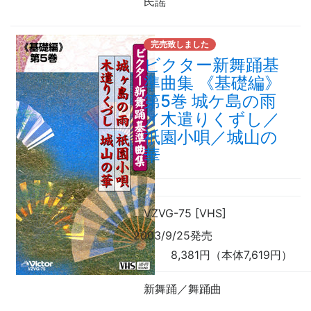
民謡
完売致しました
ビクター新舞踊基
準曲集 《基礎編》
第5巻 城ケ島の雨
／木遣りくずし／
祇園小唄／城山の
華
VZVG-75 [VHS]
2003/9/25発売
8,381円（本体7,619円）
新舞踊／舞踊曲