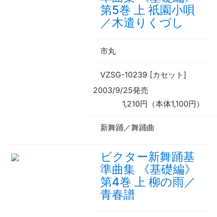
第5巻 上 祇園小唄
／木遣りくづし
市丸
VZSG-10239 [カセット]
2003/9/25発売
1,210円（本体1,100円）
新舞踊／舞踊曲
ビクター新舞踊基
準曲集 《基礎編》
第4巻 上 柳の雨／
青春譜