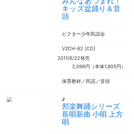
みんなあつまれ！
キッズ盆踊り＆音
頭
ビクター少年民謡会
VZCH-82 [CD]
2011/6/22発売
2,096円（本体1,905円）
保育教材／民謡／音頭
♪
邦楽舞踊シリーズ
長唄新曲 小唄 上方
唄