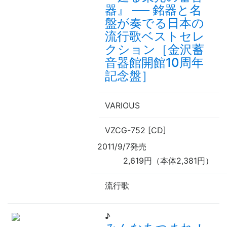
器』
──
銘器と名
盤が奏でる日本の
流行歌ベストセレ
クション［金沢蓄
音器館開館10周年
記念盤］
VARIOUS
VZCG-752 [CD]
2011/9/7発売
2,619円（本体2,381円）
流行歌
♪