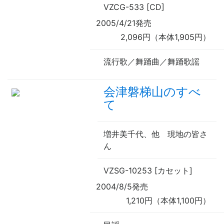
VZCG-533 [CD]
2005/4/21発売
2,096円（本体1,905円）
流行歌／舞踊曲／舞踊歌謡
会津磐梯山のすべ
て
増井美千代、
他
現地の皆さ
ん
VZSG-10253 [カセット]
2004/8/5発売
1,210円（本体1,100円）