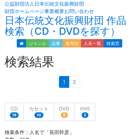
公益財団法人日本伝統文化振興財団
財団ホームページ
事業概要
お問い合わせ
日本伝統文化振興財団 作品
検索（CD・DVDを探す）
ジャンル
品番
発売日
人名
一覧
検索窓
検索結果
(current)
1
2
CD
カセット
DVD
VHS
19
10
0
2
検索条件：人名で「長田幹彦」