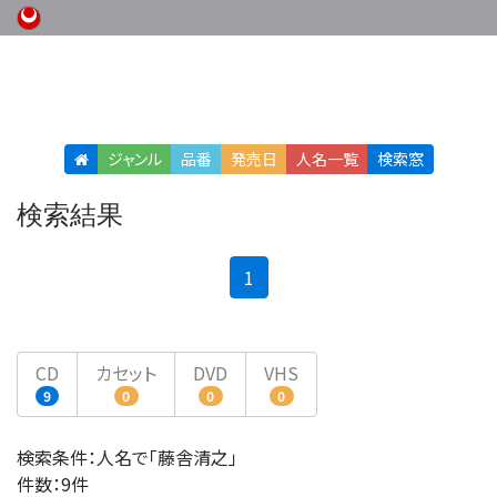
ジャンル
品番
発売日
人名
一覧
検索窓
検索結果
(current)
1
CD
カセット
DVD
VHS
9
0
0
0
検索条件：人名で「藤舎清之」
件数：9件