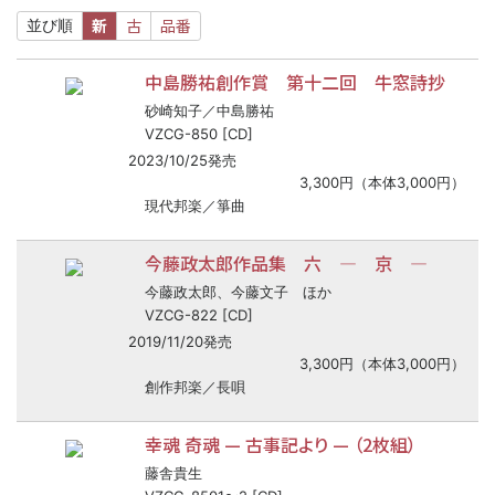
新
古
品番
並び順
中島勝祐創作賞 第十二回 牛窓詩抄
砂崎知子／中島勝祐
VZCG-850 [CD]
2023/10/25発売
3,300円（本体3,000円）
現代邦楽／箏曲
今藤政太郎作品集 六 ― 京 ―
今藤政太郎、今藤文子 ほか
VZCG-822 [CD]
2019/11/20発売
3,300円（本体3,000円）
創作邦楽／長唄
幸魂 奇魂
—
古事記より
—
（2枚組）
藤舎貴生