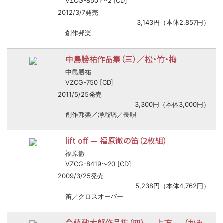
〜
VZCG-8501
2 [CD]
2012/3/7発売
3,143円（本体2,857円）
創作邦楽
中島勝祐作品集（三）／松・竹・梅
中島勝祐
VZCG-750 [CD]
2011/5/25発売
3,300円（本体3,000円）
創作邦楽／浄瑠璃／長唄
lift off
—
福原徹の笛（2枚組）
福原徹
〜
VZCG-8419
20 [CD]
2009/3/25発売
5,238円（本体4,762円）
笛／クロスオーバー
今藤政太郎作品集（四）
—
上方
—
（かみ