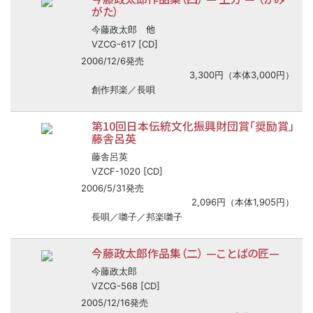
がた）
他
今藤政太郎
VZCG-617 [CD]
2006/12/6発売
3,300円（本体3,000円）
創作邦楽／長唄
第10回日本伝統文化振興財団賞「奨励賞」
藤舎呂英
藤舎呂英
VZCF-1020 [CD]
2006/5/31発売
2,096円（本体1,905円）
長唄／囃子／邦楽囃子
今藤政太郎作品集（二） —ことばの匠—
今藤政太郎
VZCG-568 [CD]
2005/12/16発売