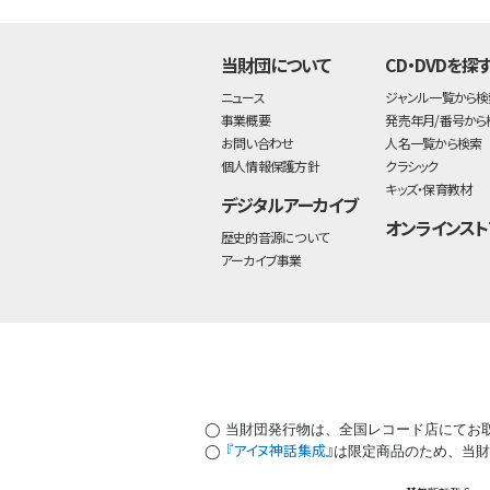
当財団について
CD・DVDを探
ニュース
ジャンル一覧から検
事業概要
発売年月/番号から
お問い合わせ
人名一覧から検索
個人情報保護方針
クラシック
キッズ・保育教材
デジタルアーカイブ
オンラインスト
歴史的音源について
アーカイブ事業
◯ 当財団発行物は、全国レコード店にてお
『アイヌ神話集成』
◯
は限定商品のため、当財