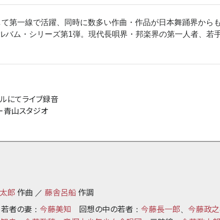
して第一線で活躍、同時に数多い作曲・作品が日本舞踊界から
ルバム・シリーズ第1弾。現代長唄界・邦楽界の第一人者、若
ホールにてライブ録音
ター青山スタジオ
太郎
作曲
藤舎呂船
作調
／
若者の妻
今藤美知
回想の中の若者
今藤長一郎
今藤政之
：
：
、