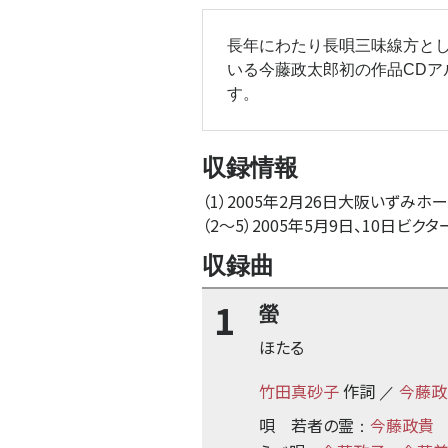
長年にわたり長唄三味線方と
いる今藤政太郎初の作品CDア
す。
収録情報
（1）2005年2月26日大阪いずみ
（2
〜
5）2005年5月9日、10日ビク
収録曲
1
螢
ほたる
竹田真砂子
作詞
今藤政
／
唄
若者の霊
今藤政貴
：