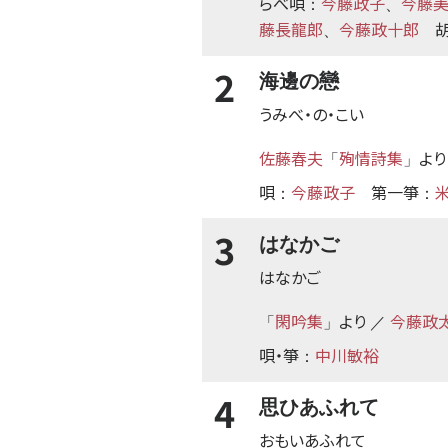
らべ唄
今藤政子
今藤
：
、
藤長龍郎
今藤政十郎
、
2
海邊の戀
うみべ・の・こい
佐藤春夫
殉情詩集
より
「
」
唄
今藤政子
第一箏
：
：
3
はなかご
はなかご
閑吟集
より
今藤政
「
」
／
唄・箏
中川敏裕
：
4
思ひあふれて
おもいあふれて