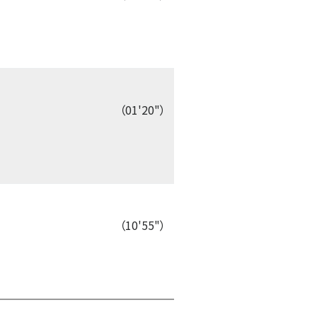
（01'20"）
（10'55"）
time:0.43 s
・