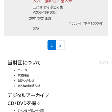
入れ／猫の皿／藁人形
五代目 古今亭志ん生
VZCG-189 [CD]
2001/3/21発売
1,650円（本体1,500円）
落語
(current)
1
2
当財団について
0.29s
ニュース
事業概要
お問い合わせ
個人情報保護方針
デジタルアーカイブ
CD・DVDを探す
ジャンル一覧から検索