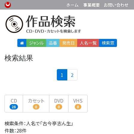
ジャンル
品番
発売日
人名
一覧
検索窓
検索結果
(current)
1
2
CD
カセット
DVD
VHS
28
0
0
0
検索条件：人名で「古今亭志ん生」
件数：28件