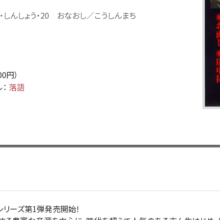
・しんしょう・20 おなおし／こうしんまち
500円）
ル：
落語
シリーズ第1弾発売開始!