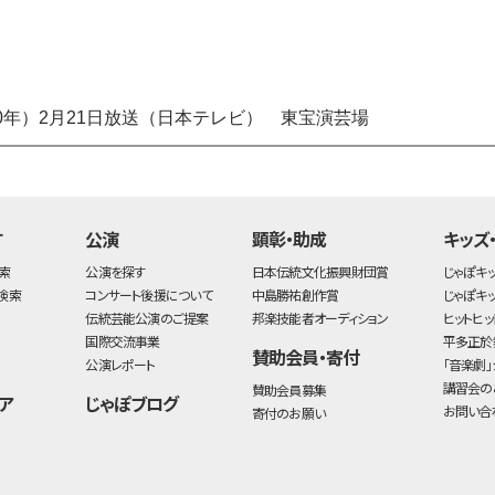
昭和40年）2月21日放送（日本テレビ） 東宝演芸場
す
公演
顕彰・助成
キッズ
索
公演を探す
日本伝統文化振興財団賞
じゃぽキ
検索
コンサート後援について
中島勝祐創作賞
じゃぽキ
伝統芸能公演のご提案
邦楽技能者オーディション
ヒットヒッ
国際交流事業
平多正於
賛助会員・寄付
公演レポート
「音楽劇」
講習会の
賛助会員募集
ア
じゃぽブログ
お問い合
寄付のお願い