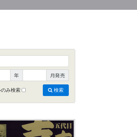
年
月発売
ルのみ検索
検索