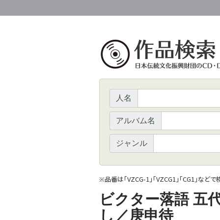
人名
アルバム名
ジャンル
品番は「VZCG-1」「VZCG1」「CG1」など
※
ビクター落語 五代
し／庚申待