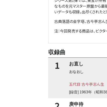
シリーズ第1弾では、東宝が所
なものを元マスター原盤から最新
いデータも収録。出尽くされた
古典落語の金字塔、古今亭志ん生
注：今回発売する商品は、ビクタ
収録曲
1
お直し
おなおし
五代目 古今亭志ん生
[録音] 1963年（昭
2
庚申待