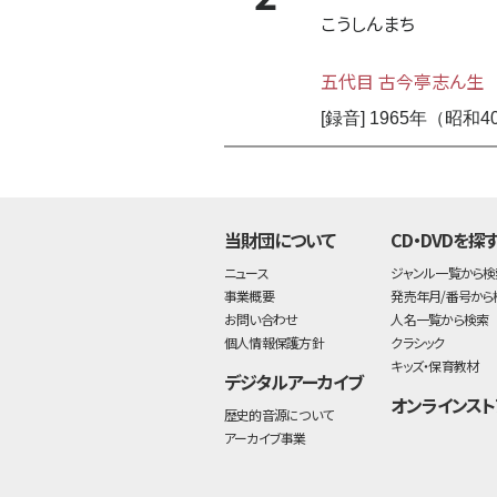
こうしんまち
五代目 古今亭志ん生
[録音] 1965年（
当財団について
CD・DVDを探
ニュース
ジャンル一覧から検
事業概要
発売年月/番号から
お問い合わせ
人名一覧から検索
個人情報保護方針
クラシック
キッズ・保育教材
デジタルアーカイブ
オンラインスト
歴史的音源について
アーカイブ事業