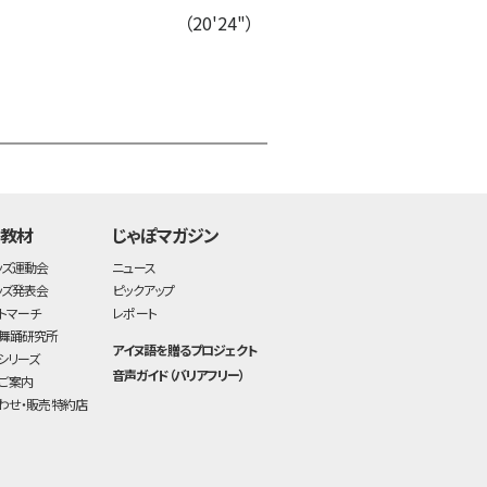
（20'24"）
time:0.7 s
・
・教材
じゃぽマガジン
ッズ運動会
ニュース
ッズ発表会
ピックアップ
トマーチ
レポート
舞踊研究所
アイヌ語を贈るプロジェクト
シリーズ
音声ガイド（バリアフリー）
ご案内
わせ・販売特約店