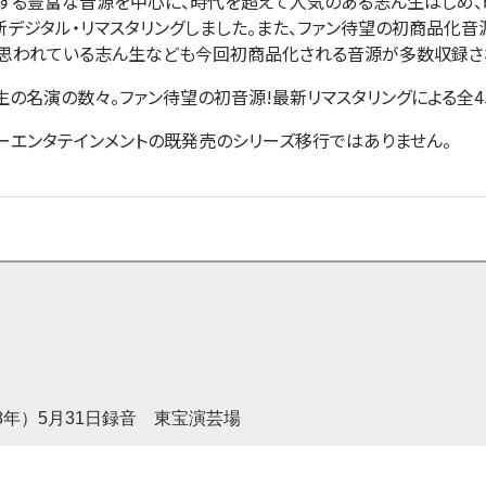
有する豊富な音源を中心に、時代を超えて人気のある志ん生はじめ
デジタル・リマスタリングしました。また、ファン待望の初商品化音
と思われている志ん生なども今回初商品化される音源が多数収録さ
の名演の数々。ファン待望の初音源!最新リマスタリングによる全45席
ーエンタテインメントの既発売のシリーズ移行ではありません。
和38年）5月31日録音 東宝演芸場