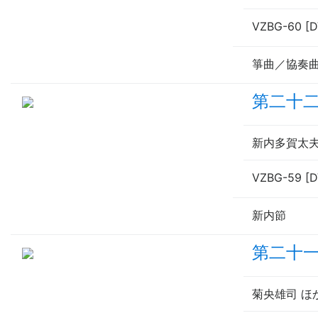
VZBG-60 [
箏曲／協奏
第二十
新内多賀太
VZBG-59 [
新内節
第二十一
菊央雄司 ほ