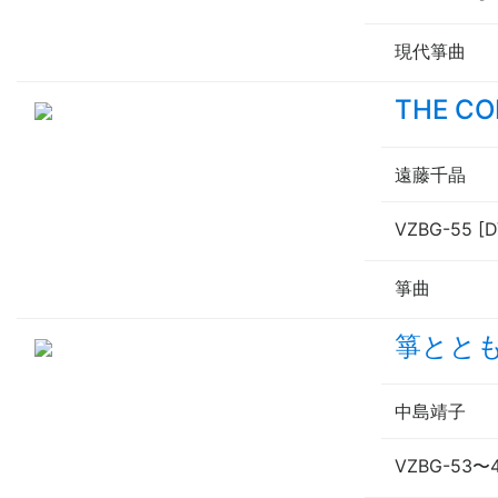
現代箏曲
THE C
遠藤千晶
VZBG-55 [
箏曲
箏とと
中島靖子
VZBG-53
〜