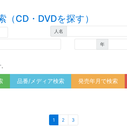
索（CD・DVDを探す）
人名
年
す。
索
品番/メディア検索
発売年月で検索
(current)
1
2
3