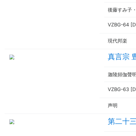
後藤すみ子
VZBG-64 [
現代邦楽
真言宗 
迦陵頻伽聲
VZBG-63 [
声明
第二十