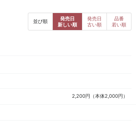
発売日
発売日
品番
並び順
新
しい順
古
い順
若い順
2,200円（本体2,000円）