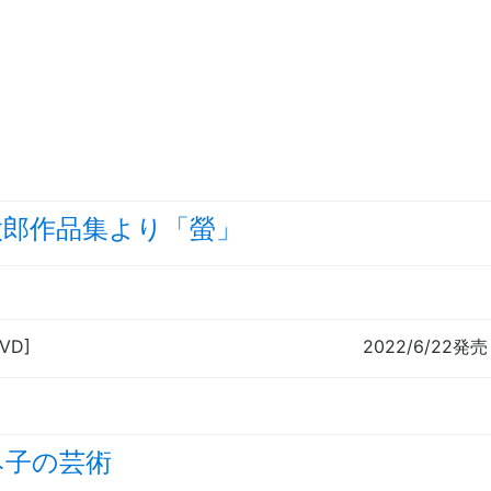
太郎作品集より「螢」
DVD]
2022/6/22発売
み子の芸術