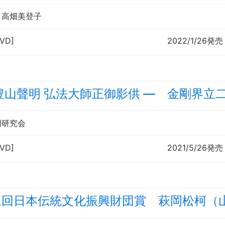
・高畑美登子
DVD]
2022/1/26発売
豊山聲明 弘法大師正御影供 — 金剛界立
明研究会
DVD]
2021/5/26発売
三回日本伝統文化振興財団賞 萩岡松柯（