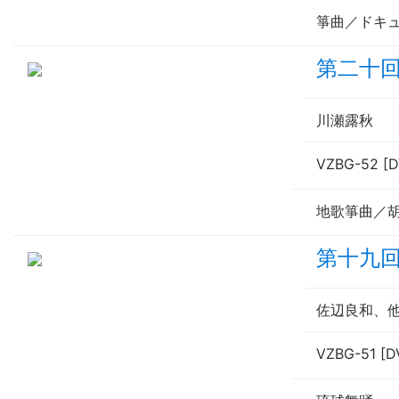
箏曲／ドキ
第二十
川瀬露秋
VZBG-52 [
地歌箏曲／
第十九
佐辺良和、
VZBG-51 [D