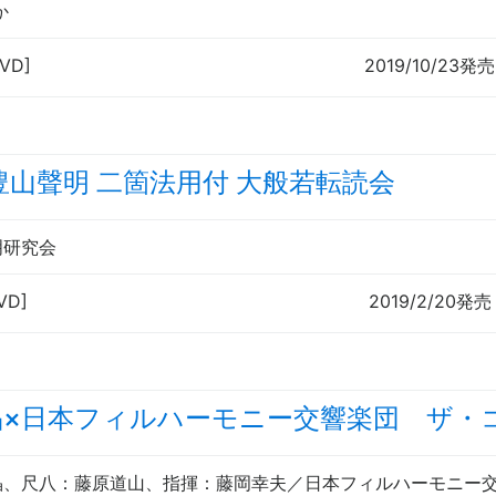
か
DVD]
2019/10/23発売
豊山聲明 二箇法用付 大般若転読会
明研究会
VD]
2019/2/20発売
×日本フィルハーモニー交響楽団 ザ・コンチェ
晶、
尺八
：藤原道山、
指揮
：藤岡幸夫／日本フィルハーモニー