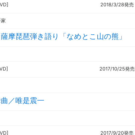
DVD]
2018/3/28発売
平家
 薩摩琵琶弾き語り「なめとこ山の熊」
VD]
2017/10/25発売
舞曲／唯是震一
DVD]
2017/9/20発売