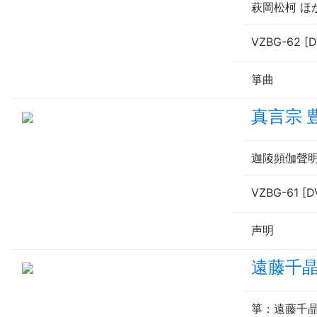
萩岡松柯 ほ
VZBG-62 [
箏曲
真言宗 
迦陵頻伽聲
VZBG-61 [D
声明
遠藤千晶
箏
：遠藤千