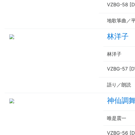
VZBG-58 [
地歌箏曲／
林洋子
林洋子
VZBG-57 [D
語り／朗読
神仙調
唯是震一
VZBG-56 [