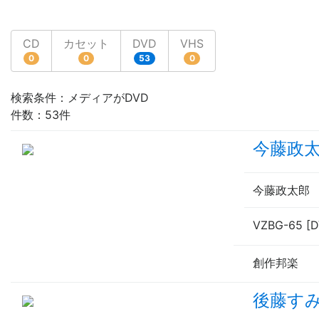
CD
カセット
DVD
VHS
0
0
53
0
検索条件：メディアがDVD
件数：53件
今藤政
今藤政太郎
VZBG-65 [
創作邦楽
後藤す