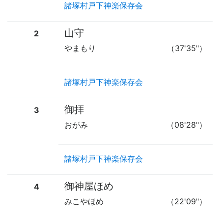
諸塚村戸下神楽保存会
山守
2
やまもり
（37'35"）
諸塚村戸下神楽保存会
御拝
3
おがみ
（08'28"）
諸塚村戸下神楽保存会
御神屋ほめ
4
みこやほめ
（22'09"）