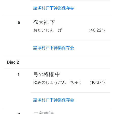
諸塚村戸下神楽保存会
御大神 下
5
おだいじん げ
（40'22"）
諸塚村戸下神楽保存会
Disc 2
弓の将権 中
1
ゆみのしょうごん ちゅう
（16'37"）
諸塚村戸下神楽保存会
三宝荒神