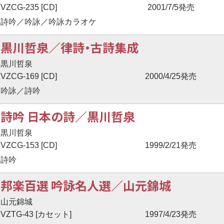
VZCG-235 [CD]
2001/7/5発売
詩吟／吟詠／吟詠カラオケ
黒川哲泉／律詩・古詩集成
黒川哲泉
VZCG-169 [CD]
2000/4/25発売
吟詠／詩吟
詩吟 日本の詩／黒川哲泉
黒川哲泉
VZCG-153 [CD]
1999/2/21発売
詩吟
邦楽百選 吟詠名人選／山元錦城
山元錦城
VZTG-43 [カセット]
1997/4/23発売