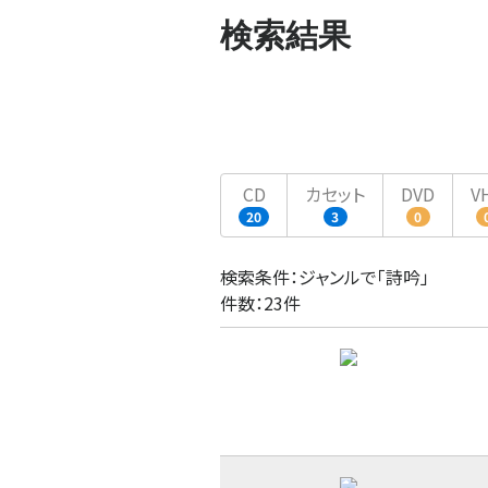
検索結果
CD
カセット
DVD
V
20
3
0
検索条件：ジャンルで「詩吟」
件数：23件