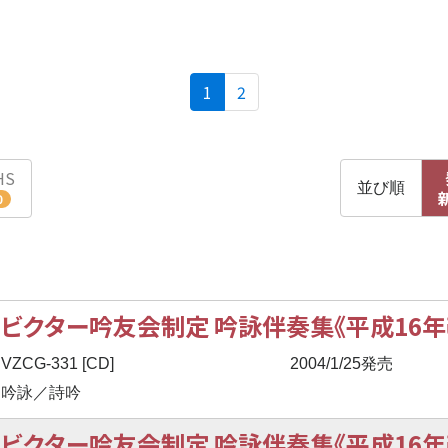
(current)
1
2
HS
並び順
0
ビクター吟友会制定 吟詠伴奏集《平成16年
VZCG-331 [CD]
2004/1/25発売
吟詠／詩吟
ビクター吟友会制定 吟詠伴奏集《平成16年