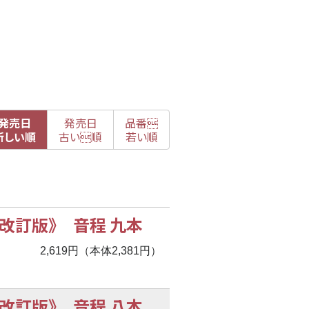
発売日
発売日
品番

新
しい順
古
い順
若い順
改訂版》 音程 九本
2,619円（本体2,381円）
改訂版》 音程 八本