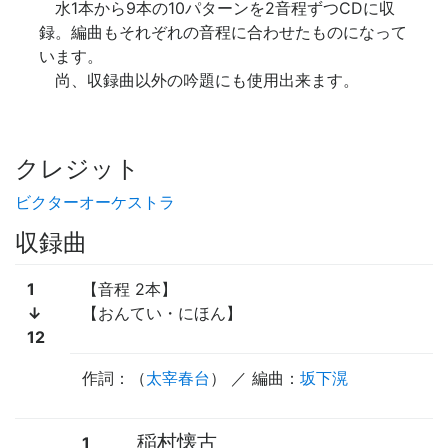
水1本から9本の10パターンを2音程ずつCDに収
録。編曲もそれぞれの音程に合わせたものになって
います。
尚、収録曲以外の吟題にも使用出来ます。
クレジット
ビクターオーケストラ
収録曲
1
【音程 2本】
↓
【おんてい・にほん】
12
作詞：（
太宰春台
） ／ 編曲：
坂下滉
稲村懐古
1