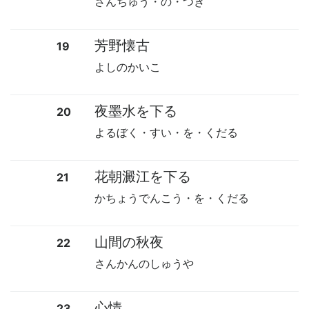
さんちゅう・の・つき
芳野懐古
19
よしのかいこ
夜墨水を下る
20
よるぼく・すい・を・くだる
花朝澱江を下る
21
かちょうでんこう・を・くだる
山間の秋夜
22
さんかんのしゅうや
心情
23