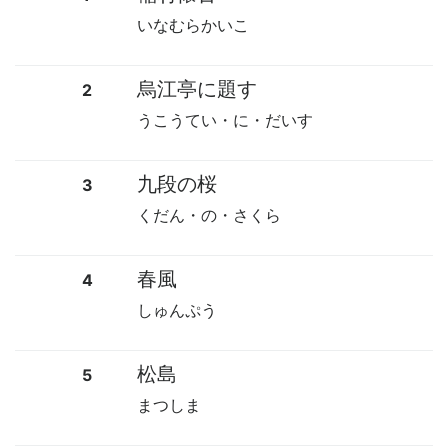
いなむらかいこ
烏江亭に題す
2
うこうてい・に・だいす
九段の桜
3
くだん・の・さくら
春風
4
しゅんぷう
松島
5
まつしま