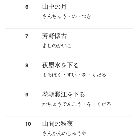
山中の月
6
さんちゅう・の・つき
芳野懐古
7
よしのかいこ
夜墨水を下る
8
よるぼく・すい・を・くだる
花朝澱江を下る
9
かちょうでんこう・を・くだる
山間の秋夜
10
さんかんのしゅうや