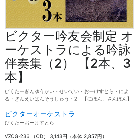
ビクター吟友会制定 オ
ーケストラによる吟詠
伴奏集（2） 【2本、3
本】
びくたーぎんゆうかい・せいてい・おーけすとら・によ
る・ぎんえいばんそうしゅう・2 【にほん、さんぼん】
ビクターオーケストラ
びくたーおーけすとら
VZCG-236 （CD） 3,143円（本体 2,857円）