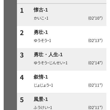
1
懐古-1
かいこ・1
（02'10"）
2
勇壮-1
ゆうそう・1
（02'13"）
3
勇壮・人生-1
ゆうそう・じんせい・1
（02'14"）
4
叙情-1
じょじょう・1
（02'11"）
5
風景-1
ふうけい・1
（02'11"）