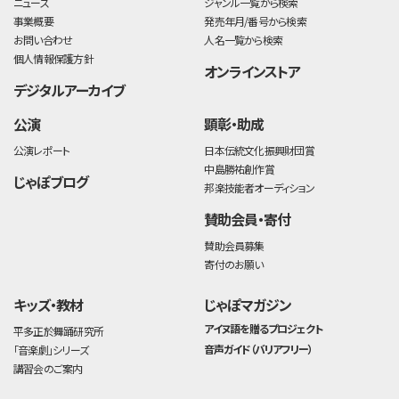
ニュース
ジャンル一覧から検索
事業概要
発売年月/番号から検索
お問い合わせ
人名一覧から検索
個人情報保護方針
オンラインストア
デジタルアーカイブ
公演
顕彰・助成
公演レポート
日本伝統文化振興財団賞
中島勝祐創作賞
じゃぽブログ
邦楽技能者オーディション
賛助会員・寄付
賛助会員募集
寄付のお願い
キッズ・教材
じゃぽマガジン
アイヌ語を贈るプロジェクト
平多正於舞踊研究所
音声ガイド（バリアフリー）
「音楽劇」シリーズ
講習会のご案内