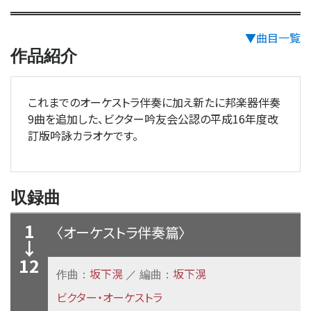
▼曲目一覧
作品紹介
これまでのオーケストラ伴奏に加え新たに邦楽器伴奏
9曲を追加した、ビクター吟友会公認の平成16年度改
訂版吟詠カラオケです。
収録曲
1
〈オーケストラ伴奏篇〉
↓
12
坂下滉
坂下滉
作曲：
／ 編曲：
ビクター・オーケストラ