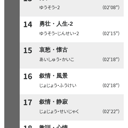
ゆうそう・2
（02'08"）
14
勇壮・人生-2
ゆうそう・じんせい・2
（02'15"）
15
哀愁・懐古
あいしゅう・かいこ
（02'18"）
16
叙情・風景
じょじょう・ふうけい
（02'18"）
17
叙情・静寂
じょじょう・せいじゃく
（02'22"）
18
教訓・心情