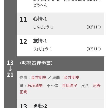
どうへん
11
心情-1
しんじょう・1
（02'11"）
12
旅情-1
りょじょう・1
（02'11"）
13
〈邦楽器伴奏篇〉
↓
21
金井明生
金井明生
作曲：
／ 編曲：
箏
石垣清美
十七弦
井原潤子
尺八
河野
：
：
：
正明
13
勇壮-2