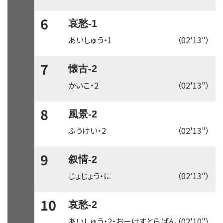
6
哀愁-1
あいしゅう・1
（02'13"）
7
懐古-2
かいこ・2
（02'13"）
8
風景-2
ふうけい・2
（02'13"）
9
叙情-2
じょじょう・に
（02'13"）
10
哀愁-2
あいしゅう・2・おーけすとらばん
（02'10"）