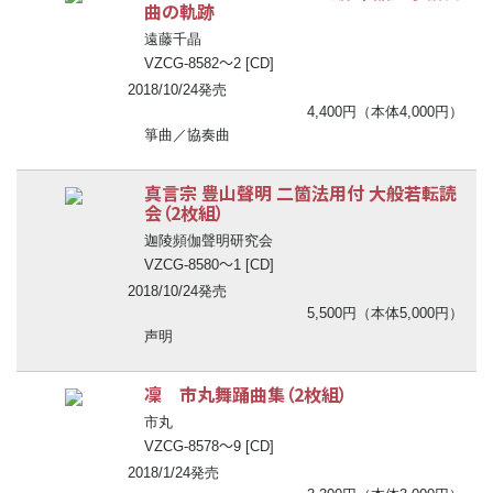
曲の軌跡
遠藤千晶
〜
VZCG-8582
2 [CD]
2018/10/24発売
4,400円（本体4,000円）
箏曲／協奏曲
真言宗 豊山聲明 二箇法用付 大般若転読
会（2枚組）
迦陵頻伽聲明研究会
〜
VZCG-8580
1 [CD]
2018/10/24発売
5,500円（本体5,000円）
声明
凜 市丸舞踊曲集（2枚組）
市丸
〜
VZCG-8578
9 [CD]
2018/1/24発売