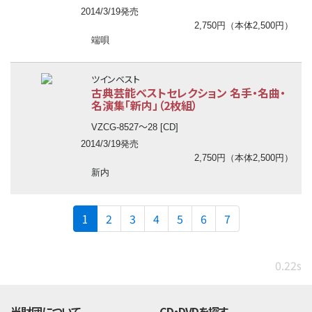
2014/3/19発売
2,750円（本体2,500円）
端唄
ツインベスト
古典芸能ベストセレクション 名手・名曲・
名演集「新内」（2枚組）
〜
VZCG-8527
28 [CD]
2014/3/19発売
2,750円（本体2,500円）
新内
(current)
1
2
3
4
5
6
7
0.22s
当財団について
CD・DVDを探す