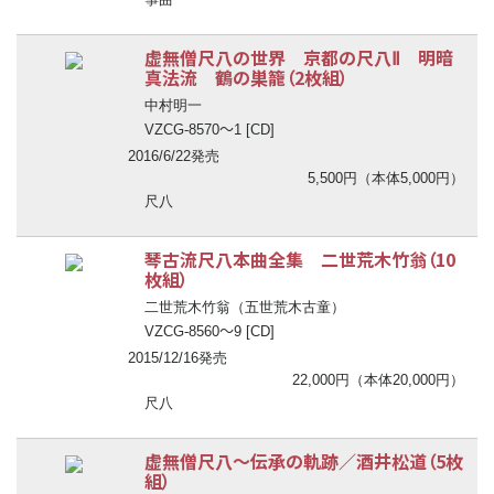
虚無僧尺八の世界 京都の尺八Ⅱ 明暗
真法流 鶴の巣籠（2枚組）
中村明一
〜
VZCG-8570
1 [CD]
2016/6/22発売
5,500円（本体5,000円）
尺八
琴古流尺八本曲全集 二世荒木竹翁（10
枚組）
二世荒木竹翁（五世荒木古童）
〜
VZCG-8560
9 [CD]
2015/12/16発売
22,000円（本体20,000円）
尺八
虚無僧尺八
〜
伝承の軌跡／酒井松道（5枚
組）