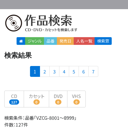
ジャンル
品番
発売日
人名
一覧
検索窓
検索結果
(current)
1
2
3
4
5
6
7
CD
カセット
DVD
VHS
127
0
0
0
検索条件：品番「VZCG-8001〜8999」
件数：127件