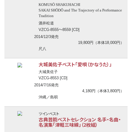
KOMUSŌ SHAKUHACHI
SAKAI SHŌDŌ and The Trajectory of a Performance
Tradition
酒井松道
〜
VZCG-8555
8559 [CD]
2014/12/3発売
19,800円（本体18,000円）
尺八
大城美佐子ベスト「愛唄（かなうた）」
大城美佐子
VZCG-8553 [CD]
2014/7/16発売
4,180円（本体3,800円）
沖縄／島唄
ツインベスト
古典芸能ベストセレクション 名手・名曲・
名演集「津軽三味線」（2枚組）