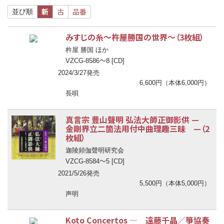
新
古
品番
並び順
みすじの糸～杵屋勝国の世界～（3枚組）
杵屋 勝国 ほか
〜
VZCG-8586
8 [CD]
2024/3/27発売
6,600円（本体6,000円）
長唄
真言宗 豊山聲明 弘法大師正御影供 —
金剛界立二箇法用付中曲理趣三昧 —（2
枚組）
迦陵頻伽聲明研究会
〜
VZCG-8584
5 [CD]
2021/5/26発売
5,500円（本体5,000円）
声明
Koto Concertos ― 遠藤千晶／箏協奏