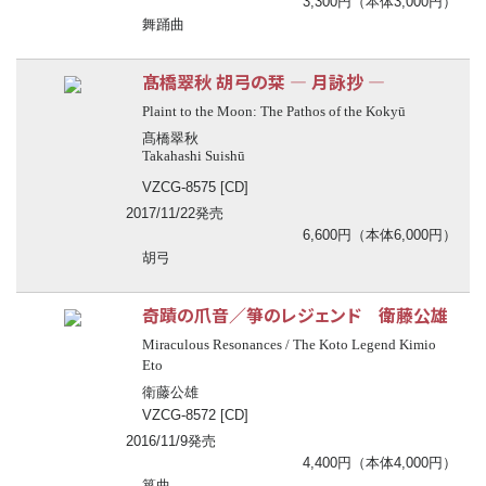
3,300円（本体3,000円）
舞踊曲
髙橋翠秋 胡弓の栞 ― 月詠抄 ―
Plaint to the Moon: The Pathos of the Kokyū
髙橋翠秋
Takahashi Suishū
VZCG-8575 [CD]
2017/11/22発売
6,600円（本体6,000円）
胡弓
奇蹟の爪音／箏のレジェンド 衛藤公雄
Miraculous Resonances / The Koto Legend Kimio
Eto
衛藤公雄
VZCG-8572 [CD]
2016/11/9発売
4,400円（本体4,000円）
箏曲