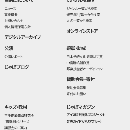
ニュース
ジャンル一覧から検索
事業概要
発売年月/番号から検索
お問い合わせ
人名一覧から検索
個人情報保護方針
オンラインストア
デジタルアーカイブ
公演
顕彰・助成
公演レポート
日本伝統文化振興財団賞
中島勝祐創作賞
じゃぽブログ
邦楽技能者オーディション
賛助会員・寄付
賛助会員募集
寄付のお願い
キッズ・教材
じゃぽマガジン
アイヌ語を贈るプロジェクト
平多正於舞踊研究所
音声ガイド（バリアフリー）
「音楽劇」シリーズ
講習会のご案内