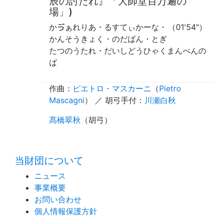
辰の討たれ』「大師堂百万遍の
場」)
かゔぁれりあ・るすてぃかーな・
（01'54"）
かんそうきょく・のだばん・とぎ
たつのうたれ・だいしどうひゃくまんべんの
ば
作曲：
ピエトロ・マスカーニ
（
Pietro
Mascagni
） ／
胡弓手付
：
川瀬白秋
髙橋翠秋
（
胡弓
）
time:0.41 s
・
当財団について
ニュース
事業概要
お問い合わせ
個人情報保護方針