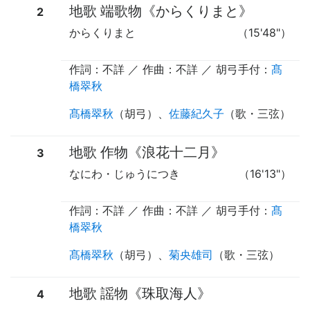
地歌 端歌物《からくりまと》
2
からくりまと
（15'48"）
作詞：不詳 ／ 作曲：不詳 ／
胡弓手付
：
髙
橋翠秋
髙橋翠秋
（
胡弓
）、
佐藤紀久子
（
歌
・
三弦
）
地歌 作物《浪花十二月》
3
なにわ・じゅうにつき
（16'13"）
作詞：不詳 ／ 作曲：不詳 ／
胡弓手付
：
髙
橋翠秋
髙橋翠秋
（
胡弓
）、
菊央雄司
（
歌
・
三弦
）
地歌 謡物《珠取海人》
4