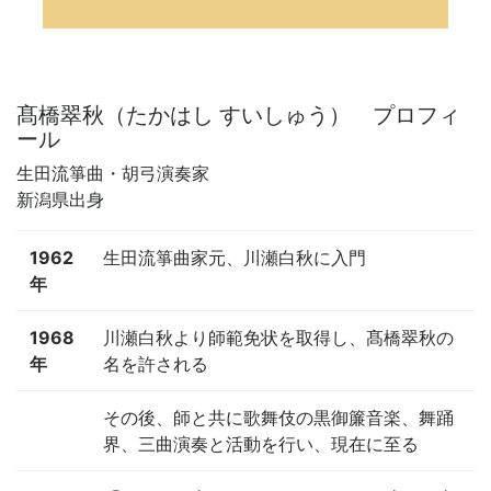
髙橋翠秋（たかはし すいしゅう） プロフィ
ール
生田流箏曲・胡弓演奏家
新潟県出身
1962
生田流箏曲家元、川瀬白秋に入門
年
1968
川瀬白秋より師範免状を取得し、髙橋翠秋の
年
名を許される
その後、師と共に歌舞伎の黒御簾音楽、舞踊
界、三曲演奏と活動を行い、現在に至る