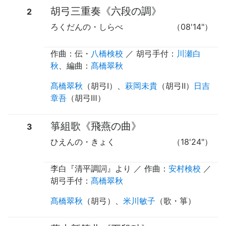
胡弓三重奏《六段の調》
2
ろくだんの・しらべ
（08'14"）
作曲：伝・
八橋検校
／
胡弓手付
：
川瀬白
秋
、
編曲
：
髙橋翠秋
髙橋翠秋
（
胡弓Ⅰ
）、
萩岡未貴
（
胡弓Ⅱ
）
日吉
章吾
（
胡弓Ⅲ
）
箏組歌《飛燕の曲》
3
ひえんの・きょく
（18'24"）
李白『清平調詞』より ／ 作曲：
安村検校
／
胡弓手付
：
髙橋翠秋
髙橋翠秋
（
胡弓
）、
米川敏子
（
歌
・
箏
）