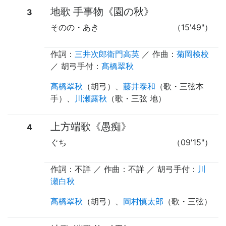
地歌 手事物《園の秋》
3
そのの・あき
（15'49"）
作詞：
三井次郎衛門高英
／ 作曲：
菊岡検校
／
胡弓手付
：
髙橋翠秋
髙橋翠秋
（
胡弓
）、
藤井泰和
（
歌
・
三弦本
手
）、
川瀬露秋
（
歌
・
三弦 地
）
上方端歌《愚痴》
4
ぐち
（09'15"）
作詞：不詳 ／ 作曲：不詳 ／
胡弓手付
：
川
瀬白秋
髙橋翠秋
（
胡弓
）、
岡村慎太郎
（
歌
・
三弦
）