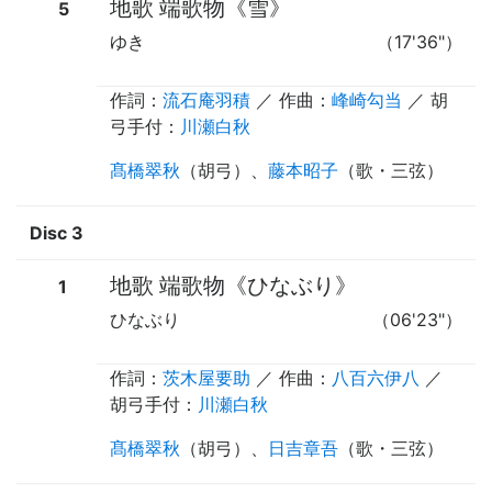
地歌 端歌物《雪》
5
ゆき
（17'36"）
作詞：
流石庵羽積
／ 作曲：
峰崎勾当
／
胡
弓手付
：
川瀬白秋
髙橋翠秋
（
胡弓
）、
藤本昭子
（
歌
・
三弦
）
Disc 3
地歌 端歌物《ひなぶり》
1
ひなぶり
（06'23"）
作詞：
茨木屋要助
／ 作曲：
八百六伊八
／
胡弓手付
：
川瀬白秋
髙橋翠秋
（
胡弓
）、
日吉章吾
（
歌
・
三弦
）