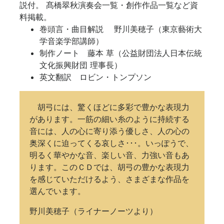
説付。 髙橋翠秋演奏会一覧・創作作品一覧など資
料掲載。
巻頭言・曲目解説 野川美穂子（東京藝術大
学音楽学部講師）
制作ノート 藤本 草（公益財団法人日本伝統
文化振興財団 理事長）
英文翻訳 ロビン・トンプソン
胡弓には、驚くほどに多彩で豊かな表現力
があります。一筋の細い糸のように持続する
音には、人の心に寄り添う優しさ、人の心の
奥深くに迫ってくる哀しさ･･･。いっぽうで、
明るく華やかな音、楽しい音、力強い音もあ
ります。このＣＤでは、胡弓の豊かな表現力
を感じていただけるよう、さまざまな作品を
選んでいます。
野川美穂子（ライナーノーツより）