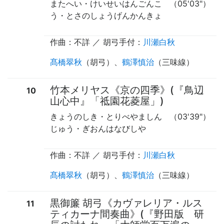
またへい・けいせいはんごんこ
（05'03"）
う・とさのしょうげんかんきょ
作曲：不詳 ／
胡弓手付
：
川瀬白秋
髙橋翠秋
（
胡弓
）、
鶴澤慎治
（
三味線
）
竹本メリヤス《京の四季》(『鳥辺
10
山心中』「祗園花菱屋」)
きょうのしき・とりべやましん
（03'39"）
じゅう・ぎおんはなびしや
作曲：不詳 ／
胡弓手付
：
川瀬白秋
髙橋翠秋
（
胡弓
）、
鶴澤慎治
（
三味線
）
黒御簾 胡弓《カヴァレリア・ルス
11
ティカーナ間奏曲》(『野田版 研