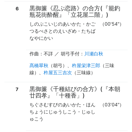
黒御簾《忍ぶ恋路》の合方(『籠釣
6
瓶花街酔醒』「立花屋二階」)
しのぶこいじのあいかた・かご
（00'54"）
つるべさとのえいざめ・たちば
なやにかい
作曲：不詳 ／
胡弓手付
：
川瀬白秋
髙橋翠秋
（
胡弓
）、
杵屋栄津三郎
（
三味
線
）、
杵屋五三吉次
（
三味線
）
黒御簾《千種結びの合方》(『本朝
7
廿四孝』「十種香」)
ちぐさむすびのあいかた・ほん
（03'04"）
ちょうにじゅうしこう・じゅし
ゅこう