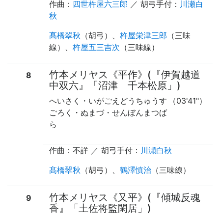
作曲：
四世杵屋六三郎
／
胡弓手付
：
川瀬白
秋
髙橋翠秋
（
胡弓
）、
杵屋栄津三郎
（
三味
線
）、
杵屋五三吉次
（
三味線
）
竹本メリヤス《平作》(『伊賀越道
8
中双六』「沼津 千本松原」)
へいさく・いがごえどうちゅうす
（03'41"）
ごろく・ぬまづ・せんぼんまつば
ら
作曲：不詳 ／
胡弓手付
：
川瀬白秋
髙橋翠秋
（
胡弓
）、
鶴澤慎治
（
三味線
）
竹本メリヤス《又平》(『傾城反魂
9
香』「土佐将監閑居」)