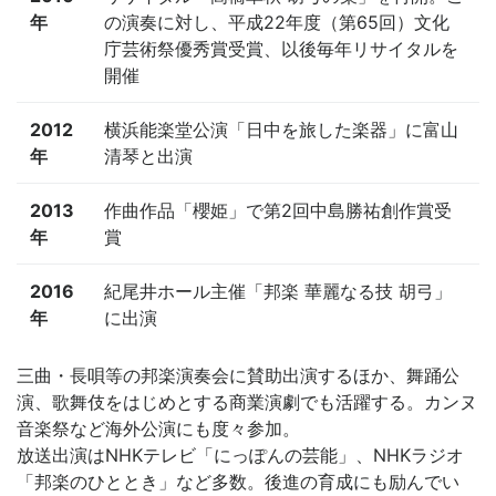
年
の演奏に対し、平成22年度（第65回）文化
庁芸術祭優秀賞受賞、以後毎年リサイタルを
開催
2012
横浜能楽堂公演「日中を旅した楽器」に富山
年
清琴と出演
2013
作曲作品「櫻姫」で第2回中島勝祐創作賞受
年
賞
2016
紀尾井ホール主催「邦楽 華麗なる技 胡弓」
年
に出演
三曲・長唄等の邦楽演奏会に賛助出演するほか、舞踊公
演、歌舞伎をはじめとする商業演劇でも活躍する。カンヌ
音楽祭など海外公演にも度々参加。
放送出演はNHKテレビ「にっぽんの芸能」、NHKラジオ
「邦楽のひととき」など多数。後進の育成にも励んでい