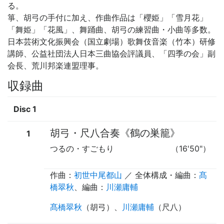
る。
箏、胡弓の手付に加え、作曲作品は「櫻姫」「雪月花」
「舞姫」「花風」、舞踊曲、胡弓の練習曲・小曲等多数。
日本芸術文化振興会（国立劇場）歌舞伎音楽（竹本）研修
講師、公益社団法人日本三曲協会評議員、「四季の会」副
会長、荒川邦楽連盟理事。
収録曲
Disc 1
胡弓・尺八合奏《鶴の巣籠》
1
つるの・すごもり
（16'50"）
作曲：
初世中尾都山
／
全体構成
・
編曲
：
髙
橋翠秋
、
編曲
：
川瀬庸輔
髙橋翠秋
（
胡弓
）、
川瀬庸輔
（
尺八
）