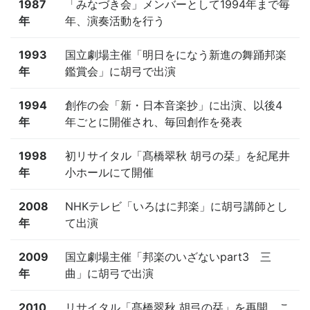
1987
「みなづき会」メンバーとして1994年まで毎
年
年、演奏活動を行う
1993
国立劇場主催「明日をになう新進の舞踊邦楽
年
鑑賞会」に胡弓で出演
1994
創作の会「新・日本音楽抄」に出演、以後4
年
年ごとに開催され、毎回創作を発表
1998
初リサイタル「髙橋翠秋 胡弓の栞」を紀尾井
年
小ホールにて開催
2008
NHKテレビ「いろはに邦楽」に胡弓講師とし
年
て出演
2009
国立劇場主催「邦楽のいざないpart3 三
年
曲」に胡弓で出演
2010
リサイタル「髙橋翠秋 胡弓の栞」を再開。こ