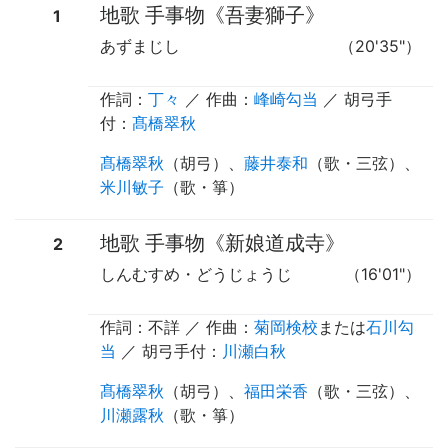
地歌 手事物《吾妻獅子》
1
あずまじし
（20'35"）
作詞：
丁々
／ 作曲：
峰崎勾当
／
胡弓手
付
：
髙橋翠秋
髙橋翠秋
（
胡弓
）、
藤井泰和
（
歌
・
三弦
）、
米川敏子
（
歌・箏
）
地歌 手事物《新娘道成寺》
2
しんむすめ・どうじょうじ
（16'01"）
作詞：不詳 ／ 作曲：
菊岡検校
または
石川勾
当
／
胡弓手付
：
川瀬白秋
髙橋翠秋
（
胡弓
）、
福田栄香
（
歌
・
三弦
）、
川瀬露秋
（
歌・箏
）