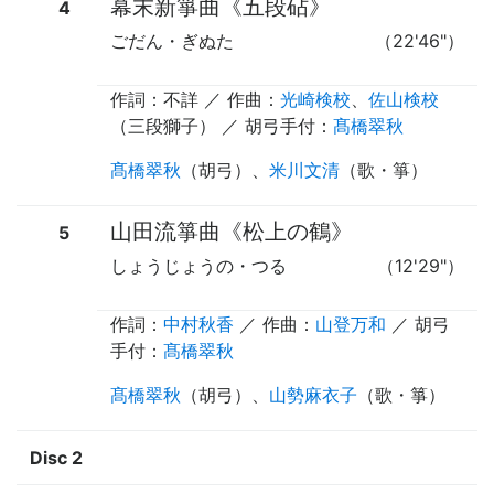
幕末新箏曲《五段砧》
4
ごだん・ぎぬた
（22'46"）
作詞：不詳 ／ 作曲：
光崎検校
、
佐山検校
（三段獅子） ／
胡弓手付
：
髙橋翠秋
髙橋翠秋
（
胡弓
）、
米川文清
（
歌
・
箏
）
山田流箏曲《松上の鶴》
5
しょうじょうの・つる
（12'29"）
作詞：
中村秋香
／ 作曲：
山登万和
／
胡弓
手付
：
髙橋翠秋
髙橋翠秋
（
胡弓
）、
山勢麻衣子
（
歌
・
箏
）
Disc 2