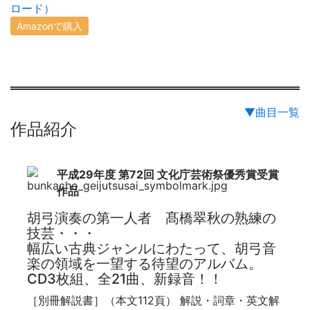
ロード）
Amazonで購入
▼曲目一覧
作品紹介
平成29年度 第72回 文化庁芸術祭優秀賞受賞
作品
胡弓演奏の第一人者 髙橋翠秋の熟練の
技芸・・・
幅広い古典ジャンルにわたって、胡弓音
楽の領域を一望する待望のアルバム。
CD3枚組、全21曲、新録音！！
［別冊解説書］（本文112頁） 解説・詞章・英文解