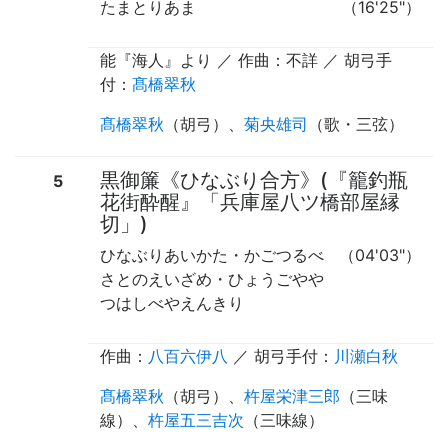
たまとりあま
（16'25"）
能『海人』より ／ 作曲：不詳 ／
胡弓手
付
：
髙橋翠秋
髙橋翠秋
（
胡弓
）、
菊央雄司
（
歌
・
三弦
）
黒御簾《ひなぶり合方》(『籠釣瓶
5
花街酔醒』「兵庫屋八ツ橋部屋縁
切」)
ひなぶりあいかた・かごつるべ
（04'03"）
さとのえいざめ・ひょうごやや
つはしべやえんきり
作曲：
八百六伊八
／
胡弓手付
：
川瀬白秋
髙橋翠秋
（
胡弓
）、
杵屋栄津三郎
（
三味
線
）、
杵屋五三吉次
（
三味線
）