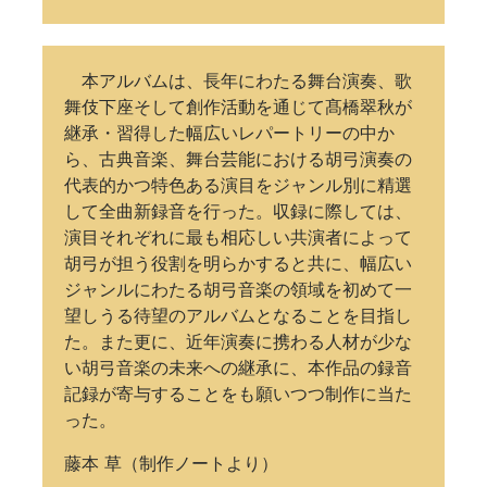
本アルバムは、長年にわたる舞台演奏、歌
舞伎下座そして創作活動を通じて髙橋翠秋が
継承・習得した幅広いレパートリーの中か
ら、古典音楽、舞台芸能における胡弓演奏の
代表的かつ特色ある演目をジャンル別に精選
して全曲新録音を行った。収録に際しては、
演目それぞれに最も相応しい共演者によって
胡弓が担う役割を明らかすると共に、幅広い
ジャンルにわたる胡弓音楽の領域を初めて一
望しうる待望のアルバムとなることを目指し
た。また更に、近年演奏に携わる人材が少な
い胡弓音楽の未来への継承に、本作品の録音
記録が寄与することをも願いつつ制作に当た
った。
藤本 草（制作ノートより）