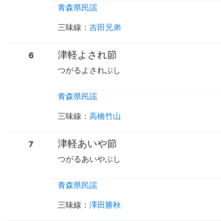
青森県民謡
三味線
：
吉田兄弟
津軽よされ節
6
つがるよされぶし
青森県民謡
三味線
：
高橋竹山
津軽あいや節
7
つがるあいやぶし
青森県民謡
三味線
：
澤田勝秋