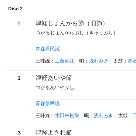
Disc 2
津軽じょんから節（旧節）
1
つがるじょんからぶし（きゅうぶし）
青森県民謡
三味線
：
工藤菊江
唄
：
浅利みき
太鼓
：
赤
津軽あいや節
2
つがるあいやぶし
青森県民謡
三味線
：
木田林松栄
唄
：
浅利みき
太鼓
：
津軽よされ節
3