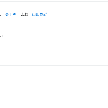
八
：
矢下勇
太鼓
：
山田鶴助
ち」