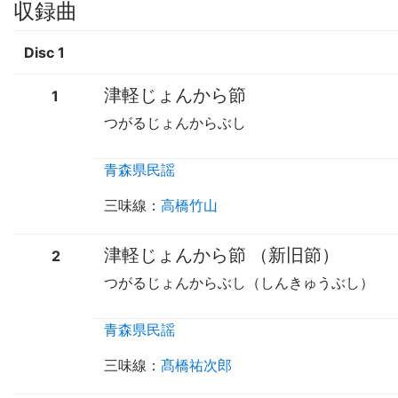
収録曲
Disc 1
津軽じょんから節
1
つがるじょんからぶし
青森県民謡
三味線
：
高橋竹山
津軽じょんから節 （新旧節）
2
つがるじょんからぶし（しんきゅうぶし）
青森県民謡
三味線
：
髙橋祐次郎