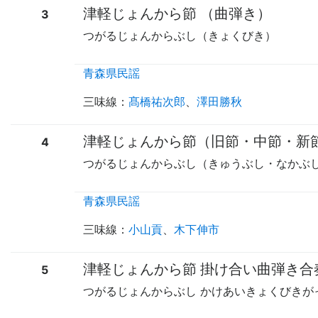
津軽じょんから節 （曲弾き）
3
つがるじょんからぶし（きょくびき）
青森県民謡
三味線
：
髙橋祐次郎
、
澤田勝秋
津軽じょんから節（旧節・中節・新
4
つがるじょんからぶし（きゅうぶし・なかぶ
青森県民謡
三味線
：
小山貢
、
木下伸市
津軽じょんから節 掛け合い曲弾き合
5
つがるじょんからぶし かけあいきょくびきが