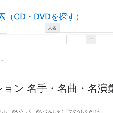
索（CD・DVDを探す）
人名
年
す。
ョン 名手・名曲・名演集
しゅ・めいきょく・めいえんしゅう「つがるしゃみせん」