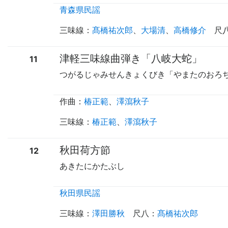
青森県民謡
三味線
：
髙橋祐次郎
、
大場清
、
高橋修介
尺
津軽三味線曲弾き「八岐大蛇」
11
つがるじゃみせんきょくびき「やまたのおろ
作曲：
椿正範
、
澤瀉秋子
三味線
：
椿正範
、
澤瀉秋子
秋田荷方節
12
あきたにかたぶし
秋田県民謡
三味線
：
澤田勝秋
尺八
：
髙橋祐次郎