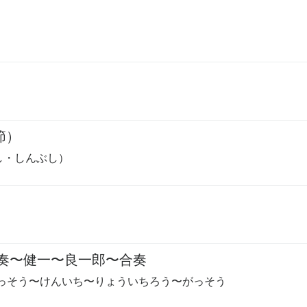
節）
し・しんぶし）
奏
〜
健一
〜
良一郎
〜
合奏
っそう
〜
けんいち
〜
りょういちろう
〜
がっそう