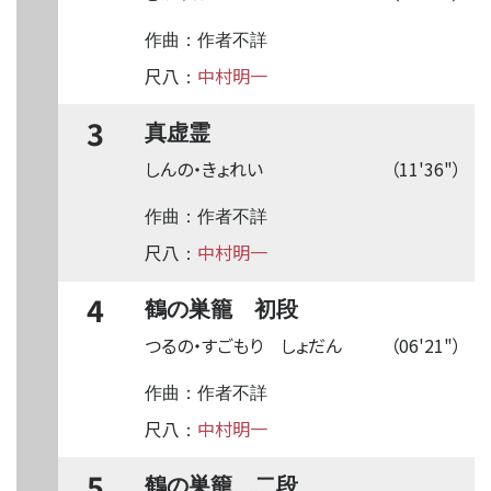
作曲：作者不詳
尺八
中村明一
：
3
真虚霊
しんの・きょれい
（11'36"）
作曲：作者不詳
尺八
中村明一
：
4
鶴の巣籠 初段
つるの・すごもり しょだん
（06'21"）
作曲：作者不詳
尺八
中村明一
：
5
鶴の巣籠 二段