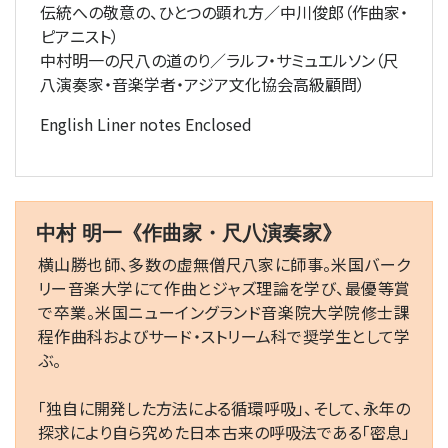
伝統への敬意の、ひとつの顕れ方／中川俊郎（作曲家・
ピアニスト）
中村明一の尺八の道のり／ラルフ・サミュエルソン（尺
八演奏家・音楽学者・アジア文化協会高級顧問）
English Liner notes Enclosed
中村 明一《作曲家・尺八演奏家》
横山勝也師、多数の虚無僧尺八家に師事。米国バーク
リー音楽大学にて作曲とジャズ理論を学び、最優等賞
で卒業。米国ニューイングランド音楽院大学院修士課
程作曲科およびサード・ストリーム科で奨学生として学
ぶ。
「独自に開発した方法による循環呼吸」、そして、永年の
探求により自ら究めた日本古来の呼吸法である「密息」