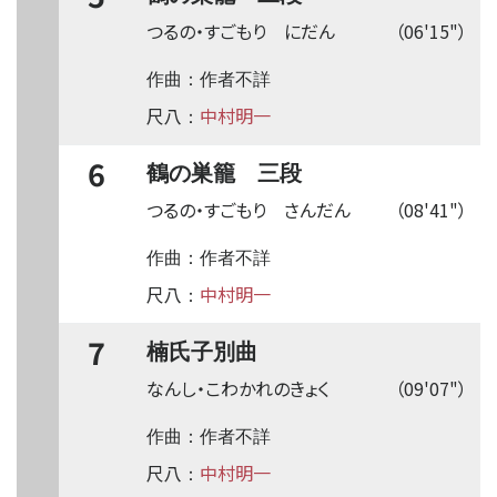
つるの・すごもり にだん
（06'15"）
作曲：作者不詳
尺八
中村明一
：
6
鶴の巣籠 三段
つるの・すごもり さんだん
（08'41"）
作曲：作者不詳
尺八
中村明一
：
7
楠氏子別曲
なんし・こわかれのきょく
（09'07"）
作曲：作者不詳
尺八
中村明一
：