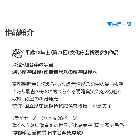
▼曲目一覧
作品紹介
平成28年度（第71回）文化庁芸術祭参加作品
深遠・超音楽の宇宙
深い精神世界・虚無僧尺八の精神世界へ
京都明暗寺に伝えられた、虚無僧尺八の中の最も根幹
であり最古のものと考えられる明暗真法流を2枚組で
収録、待望の新譜発売！
監修：国立歴史民俗博物館名誉教授 小島美子
〈ライナーノーツ〉本文28ページ
驚くべき虚無僧音楽の世界／小島美子（国立歴史民俗
博物館名誉教授 日本音楽史専攻）