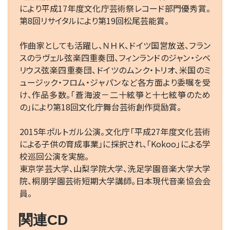
により平成17年度文化庁芸術祭レコード部門優秀賞。
第8回リサイタルにより第19回松尾芸能賞。
作曲家としても活躍し、ＮＨＫ、ドイツ国営放送、フラン
スのラヴェル弦楽四重奏団、フィンランドのジャン・シベ
リウス弦楽四重奏団、ドイツのムンク・トリオ、米国のミ
ュージック・フロム・ジャパンなど各方面より委嘱を受
け、作品多数。「蒼海波－二十絃箏と十七絃箏のため
の」により第18回文化庁舞台芸術創作奨励賞。
2015年ポルトガル公演。文化庁「平成27年度文化芸術
による子供の育成事業」に採択され、「Kokoo」による学
校巡回公演を実施。
東京学芸大学、山梨学院大学、洗足学園音楽大学大学
院、桐朋学園芸術短期大学講師。日本現代音楽協会会
員。
関連CD