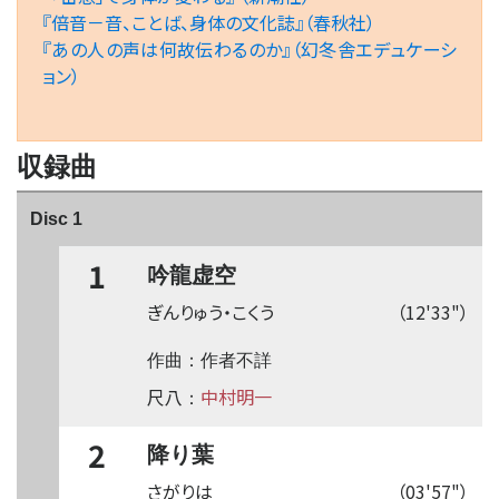
『倍音－音、ことば、身体の文化誌』（春秋社）
『あの人の声は何故伝わるのか』（幻冬舎エデュケーシ
ョン）
収録曲
Disc 1
1
吟龍虚空
ぎんりゅう・こくう
（12'33"）
作曲：作者不詳
尺八
中村明一
：
2
降り葉
さがりは
（03'57"）