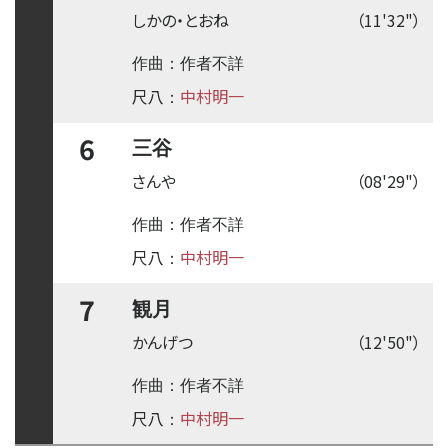
しかの・とおね
（11'32"）
作曲：作者不詳
尺八
中村明一
：
6
三谷
さんや
（08'29"）
作曲：作者不詳
尺八
中村明一
：
7
観月
かんげつ
（12'50"）
作曲：作者不詳
尺八
中村明一
：