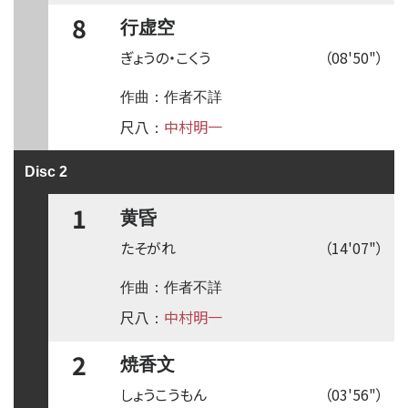
8
行虚空
ぎょうの・こくう
（08'50"）
作曲：作者不詳
尺八
中村明一
：
Disc 2
1
黄昏
たそがれ
（14'07"）
作曲：作者不詳
尺八
中村明一
：
2
焼香文
しょうこうもん
（03'56"）