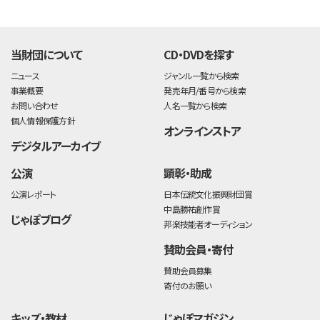
time:0.49 s
・
当財団について
CD・DVDを探す
ニュース
ジャンル一覧から検索
事業概要
発売年月/番号から検索
お問い合わせ
人名一覧から検索
個人情報保護方針
オンラインストア
デジタルアーカイブ
公演
顕彰・助成
公演レポート
日本伝統文化振興財団賞
中島勝祐創作賞
じゃぽブログ
邦楽技能者オーディション
賛助会員・寄付
賛助会員募集
寄付のお願い
キッズ・教材
じゃぽマガジン