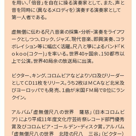
を用い、「倍音」を自在に操る演奏家として、また、声と
音を同時に（異なるメロディを）演奏する演奏家として
第一人者である。
虚無僧に伝わる尺八音楽の採集・分析・演奏をライフワ
ークとしつつ、ロック、ジャズ、現代音楽、即興演奏、コラ
ボレイション等に幅広く活躍。尺八と箏によるバンド「Ｋ
ｏｋｏｏ(コクー)」を率いる。世界40ヶ国余、150都市以
上で公演。世界40局余の放送局に出演。
ビクター、キング、コロムビアなどよりソロ及びリーダー
としてＣＤ11枚をリリース。うち2枚はＭＣＡなど北米及
びヨーロッパでも発売、１曲が米国ＦＭ局で8位にラン
クイン。
アルバム「虚無僧尺八の世界 薩慈」（日本コロムビ
ア）により平成11年度文化庁芸術祭レコード部門優秀
賞及びコロムビア・ゴールデン・ディスク賞。アルバム
「虚無僧尺八の世界 北陸の尺八 三谷」（ビクター）