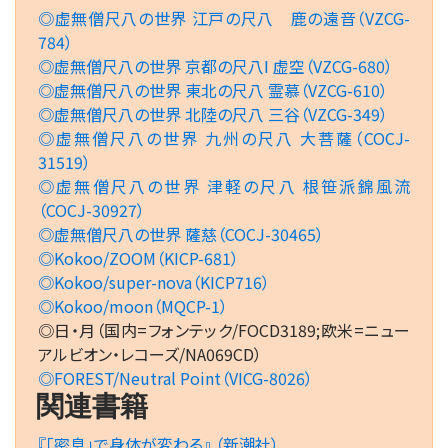
◎虚無僧尺八の世界 江戸の尺八 鹿の遠音（VZCG-
784）
◎虚無僧尺八の世界 京都の尺八Ⅰ 虚空（VZCG-680）
◎虚無僧尺八の世界 東北の尺八 霊慕（VZCG-610）
◎虚無僧尺八の世界 北陸の尺八 三谷（VZCG-349）
◎虚無僧尺八の世界 九州の尺八 大菩薩（COCJ-
31519）
◎虚無僧尺八の世界 津軽の尺八 根笹派錦風流
（COCJ-30927）
◎虚無僧尺八の世界 薩慈（COCJ-30465）
◎Kokoo/ZOOM（KICP-681）
◎Kokoo/super-nova（KICP716）
◎Kokoo/moon（MQCP-1）
◎日・月（国内=フォンテック/FOCD3189;欧米=ニュー
アルビオン・レコーズ/NA069CD）
◎FOREST/Neutral Point（VICG-8026）
関連書籍
『「密息」で身体が変わる』 （新潮社）