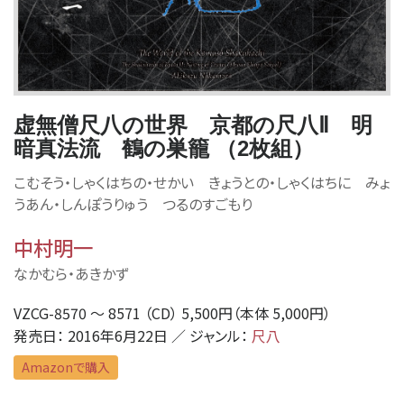
虚無僧尺八の世界 京都の尺八Ⅱ 明
暗真法流 鶴の巣籠 （2枚組）
こむそう・しゃくはちの・せかい きょうとの・しゃくはちに みょ
うあん・しんぽうりゅう つるのすごもり
中村明一
なかむら・あきかず
VZCG-8570 〜 8571 （CD） 5,500円（本体 5,000円）
発売日： 2016年6月22日 ／ ジャンル：
尺八
Amazonで購入