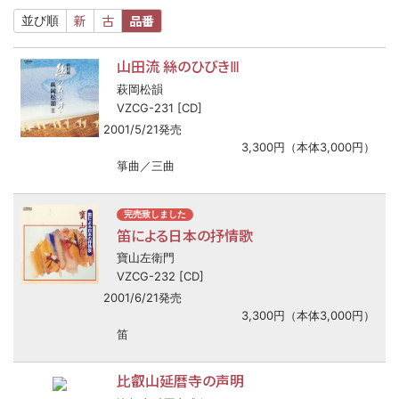
新
古
品番
並び順
山田流 絲のひびきⅢ
萩岡松韻
VZCG-231 [CD]
2001/5/21発売
3,300円（本体3,000円）
箏曲／三曲
完売致しました
笛による日本の抒情歌
寶山左衛門
VZCG-232 [CD]
2001/6/21発売
3,300円（本体3,000円）
笛
比叡山延暦寺の声明