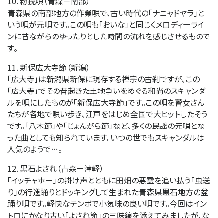
10. 粉挽唄（青森－南部）
青森県の南部地方の作業唄で、古い時代の「ナニャドヤラ」と
いう唄が元唄です。この唄も「おいな」と同じくメロディーライ
ンに昔ながらのゆったりとした時間の流れを感じさせるもので
す。
11. 新保広大寺節（新潟）
「広大寺」は新潟県新保に現存する禅宗の古刹ですが、この
「広大寺」でその昔起きた土地争いをめぐる和尚のスキャンダ
ルを唄にしたものが「新保広大寺節」です。この唄を瞽女さん
たちが各地で唄い歩き、江戸をはじめ全国で大ヒットしたそう
です。「八木節」や「じょんがら節」など、多くの民謡の元唄とな
った曲としても知られています。いつの世でもスキャンダルは
人気のようで…。
12. 黒石よされ（青森－津軽）
「イッチャホー」の掛け声とともに田畑の悪霊を追い払う「虫送
り」の行進踊りとドッキングして生まれた青森県黒石地方の盆
踊り唄です。軽快なテンポで小気味の良い唄です。今回はイン
トロにかなり古い「よされ節」の三味線を添えてみましたが、な