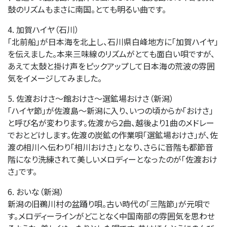
鼓のリズムもまさに南国。とても明るい曲です。
4. 加賀ハイヤ（石川）
「北前船」が日本海を北上し、石川県白峰地方に「加賀ハイヤ」
を伝えました。本来三味線のリズムがとても面白い唄ですが、
あえて太鼓と掛け声をピックアップして日本海の荒波の雰囲
気をイメージしてみました。
5. 佐渡おけさ～館おけさ～選鉱場おけさ（新潟）
「ハイヤ節」が佐渡島～新潟に入り、いつの頃からか「おけさ」
と呼び名が変わります。佐渡から2曲、越後より1曲のメドレー
でおとどけします。佐渡の炭鉱の作業唄「選鉱場おけさ」が、佐
渡の相川へ伝わり「相川おけさ」となり、さらに音階も都節音
階になり洗練されて美しいメロディーとなったのが「佐渡おけ
さ」です。
6. おいな（新潟）
新潟の旧鵜川村の盆踊り唄。古い時代の「三階節」が元唄で
す。メロディーラインがどことなく中国南部の雰囲気を思わせ