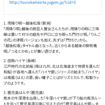
http://tsurukamesite.jugem.jp/?cid=5
1. 雨降り唄～越後松坂（新潟）
「雨降り唄」――越後の旅芸人瞽女さんたちが、雨降りの時に三味
線は置いて村々の庭先や戸口に立ち唄った門付け唄。「りんご
の花」の津軽バージョンも加え、先ずは「門付け」から。
「越後松坂」――タイトル曲となった、古くからある越後の御祝儀
唄。「つるとかめ」とが舞い遊びます。
2. 田助ハイヤ（長崎）
江戸時代の北前船（南は九州、北は北海道まで物資を運んだ
和船）が各地へ運んだ「ハイヤ節」シリーズの始まり。「ハイヤ」
は南風（はえ）の意。長い囃子ことばがリズミカルで、和製ラッ
プのようです。
3. 鹿児島はんや（鹿児島）
熊本の牛深港を出発した「牛深ハイヤ節」が下り船の南洋ルー
トを巡って鹿児島湾沿岸に伝えたのが「鹿児島はんや節」。太