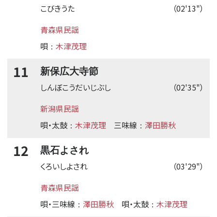
こびきうた
（02'13"）
青森県民謡
唄
木津茂理
：
11
新保広大寺節
しんぼこうだいじぶし
（02'35"）
新潟県民謡
唄・太鼓
木津茂理
三味線
澤田勝秋
：
：
12
黒石よされ
くろいしよされ
（03'29"）
青森県民謡
唄・三味線
澤田勝秋
唄・太鼓
木津茂理
：
：