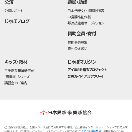
公演
顕彰・助成
公演レポート
日本伝統文化振興財団賞
中島勝祐創作賞
じゃぽブログ
邦楽技能者オーディション
賛助会員・寄付
賛助会員募集
寄付のお願い
キッズ・教材
じゃぽマガジン
アイヌ語を贈るプロジェクト
平多正於舞踊研究所
音声ガイド（バリアフリー）
「音楽劇」シリーズ
講習会のご案内
◯ 当財団発行物は、全国レコード店にてお取り寄せ可能、また各種インターネット・ショップにてお求
『アイヌ神話集成』
め頂けます。◯ 販売：ビクターエンタテインメント株式会社 ◯
は限定商品のため、