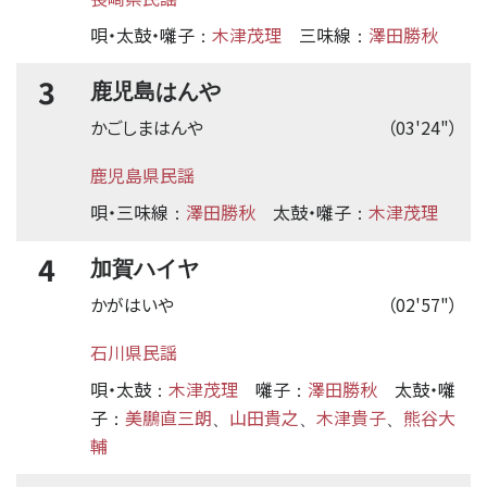
唄・太鼓・囃子
木津茂理
三味線
澤田勝秋
：
：
3
鹿児島はんや
かごしまはんや
（03'24"）
鹿児島県民謡
唄・三味線
澤田勝秋
太鼓・囃子
木津茂理
：
：
4
加賀ハイヤ
かがはいや
（02'57"）
石川県民謡
唄・太鼓
木津茂理
囃子
澤田勝秋
太鼓・囃
：
：
子
美鵬直三朗
山田貴之
木津貴子
熊谷大
：
、
、
、
輔