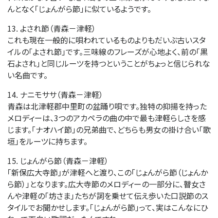
んとなく「じょんがら節」に似ているようです。
13. よされ節（青森－津軽）
これも現在一般的に唄われているものよりもだいぶ古いスタ
イルの「よされ節」です。三味線のフレーズが心地よく、前の「黒
石よされ」と同じルーツを持つということがちょっと信じられな
い名曲です。
14. ナニモササ（青森－津軽）
青森は北津軽郡中里町の盆踊り唄です。独特の抑揚を持った
メロディーは、3つのアカペラの曲の中で最も津軽らしさを感
じます。「ナオハイ節」の兄弟曲で、どちらも男女の掛け合い「歌
垣」をルーツに持ちます。
15. じょんがら節（青森－津軽）
「新保広大寺節」が津軽へと渡り、この「じょんがら節（じょんか
ら節）」となります。広大寺節のメロディーの一部分に、瞽女さ
んや津軽の「坊さま」たちが詞を乗せて伝え歩いた口説節のス
タイルでお聞かせします。「じょんがら節」って、実はこんなにひ