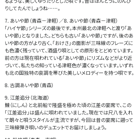
るような、美しくゆったりとした唄です。昔はほんとうにのんび
りしてたんでしょうね……。
7. あいや節（青森－津軽）／8. あいや節（青森－津軽）
「ハイヤ節」シリーズの最後です。本州最北の津軽へと渡り「あ
いや節」となりました。どちらも古い「あいや節」ですが、後のあ
いや節の方がより古く、「おけさ」の面影が三味線のフレーズに
も色濃く残っていて、酒盛り唄としての原形をとどめています。
前の方は現在唄われている「あいや節」にリズムなどがより近
づいて、私たちの知っている津軽色が濃くなっています。いずれ
も北の国独特の哀調を帯びた美しいメロディーを持つ唄です。
8. 古調あいや節（青森）
9. 江差追分（北海道）
鰊（にしん）と北前船で隆盛を極めた頃の江差の宴席で、この
「江差追分」は盛んに唄われていました。現在では尺八を入れ
て朗々と唄うスタイルが主流ですが、今回は昔の宴席に遡って
三味線弾き唄いのデュエットでお届けしましょう。