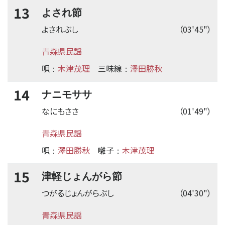
13
よされ節
よされぶし
（03'45"）
青森県民謡
唄
木津茂理
三味線
澤田勝秋
：
：
14
ナニモササ
なにもささ
（01'49"）
青森県民謡
唄
澤田勝秋
囃子
木津茂理
：
：
15
津軽じょんがら節
つがるじょんがらぶし
（04'30"）
青森県民謡