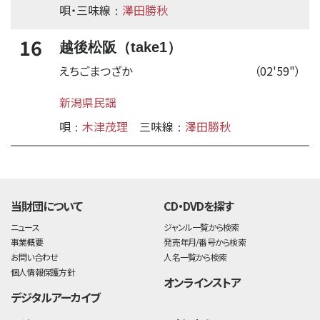
唄・三味線
澤田勝秋
：
16
越後松阪（take1）
えちごまつざか
（02'59"）
新潟県民謡
唄
木津茂理
三味線
澤田勝秋
：
：
time:0.49 s
・
当財団について
CD・DVDを探す
ニュース
ジャンル一覧から検索
事業概要
発売年月/番号から検索
お問い合わせ
人名一覧から検索
個人情報保護方針
オンラインストア
デジタルアーカイブ