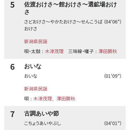
5
〜
〜
佐渡おけさ
館おけさ
選鉱場おけ
さ
さどおけさ
〜
やかたおけさ
〜
せんこうば
（04'06"）
おけさ
新潟県民謡
唄・太鼓
木津茂理
三味線・囃子
澤田勝秋
：
：
6
おいな
おいな
（01'09"）
新潟県民謡
唄
木津茂理
澤田勝秋
：
、
7
古調あいや節
こちょうあいやぶし
（04'01"）