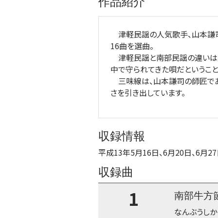
作品紹介
津軽民謡の人気歌手、山本謙司
16曲を選曲。
津軽民謡と南部民謡の違いは、
中で守られてきた唄だということ
三味線は、山本謙司の師匠であ
さを引き出しています。
収録情報
平成13年5月16日、6月20日、6月27
収録曲
1
南部牛方
なんぶうしか