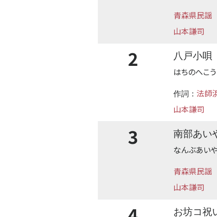
青森県民謡
山本謙司
2
八戸小唄
はちのへこう
法師
作詞：
山本謙司
3
南部あい
なんぶあい
青森県民謡
山本謙司
4
お坊コ祝