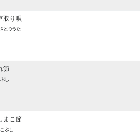
草取り唄
さとりうた
れ節
ぶし
しまこ節
こぶし