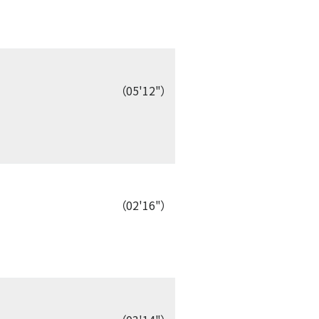
（05'12"）
（02'16"）