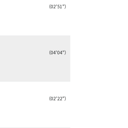
（02'51"）
（04'04"）
（02'22"）