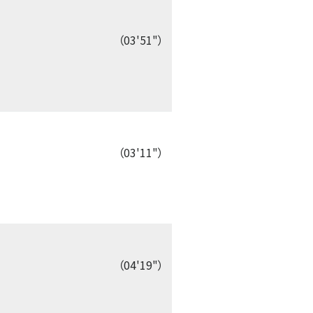
（03'51"）
（03'11"）
（04'19"）