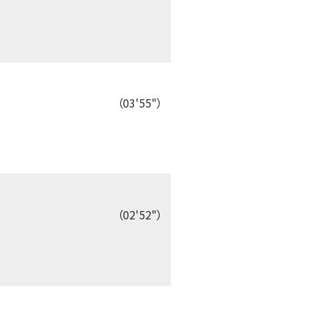
（03'55"）
（02'52"）