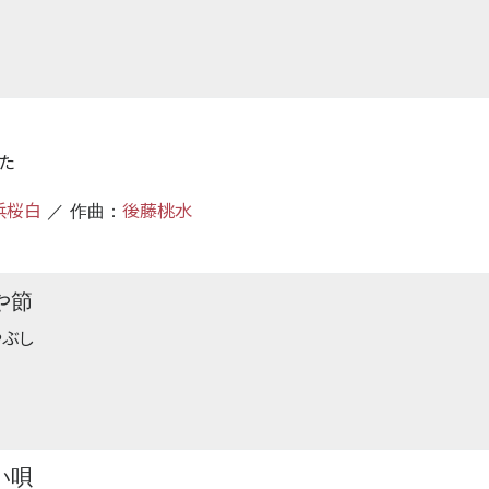
た
浜桜白
後藤桃水
／ 作曲：
や節
やぶし
い唄