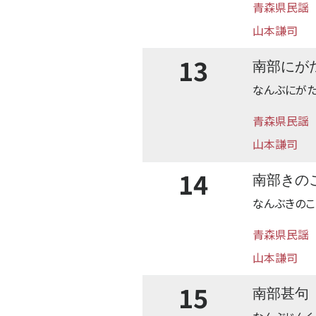
青森県民謡
山本謙司
13
南部にが
なんぶにが
青森県民謡
山本謙司
14
南部きの
なんぶきのこ
青森県民謡
山本謙司
15
南部甚句