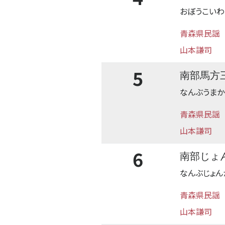
おぼうこいわ
青森県民謡
山本謙司
5
南部馬方
なんぶうまか
青森県民謡
山本謙司
6
南部じょ
なんぶじょん
青森県民謡
山本謙司