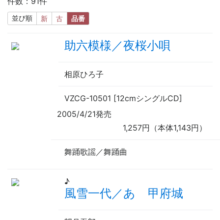
件数：91件
並び順
新
古
品番
助六模様／夜桜小唄
相原ひろ子
VZCG-10501 [12cmシングルCD]
2005/4/21発売
1,257円（本体1,143円）
舞踊歌謡／舞踊曲
♪
風雪一代／あゝ甲府城