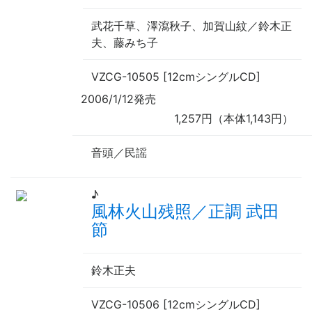
武花千草、澤瀉秋子、加賀山紋／鈴木正
夫、藤みち子
VZCG-10505 [12cmシングルCD]
2006/1/12発売
1,257円（本体1,143円）
音頭／民謡
♪
風林火山残照／正調 武田
節
鈴木正夫
VZCG-10506 [12cmシングルCD]