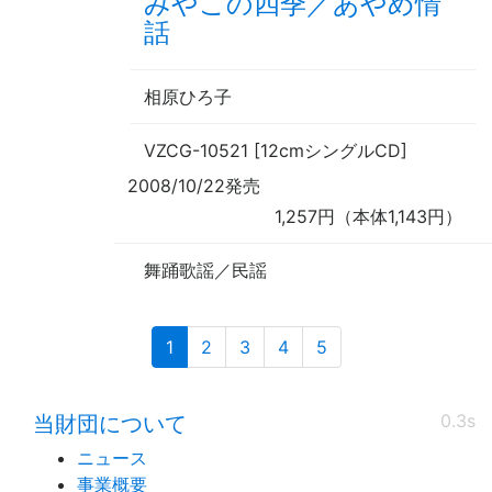
みやこの四季／あやめ情
話
相原ひろ子
VZCG-10521 [12cmシングルCD]
2008/10/22発売
1,257円（本体1,143円）
舞踊歌謡／民謡
(current)
1
2
3
4
5
0.3s
当財団について
ニュース
事業概要