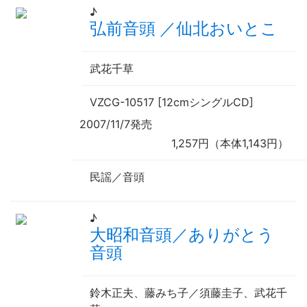
♪
弘前音頭 ／仙北おいとこ
武花千草
VZCG-10517 [12cmシングルCD]
2007/11/7発売
1,257円（本体1,143円）
民謡／音頭
♪
大昭和音頭／ありがとう
音頭
鈴木正夫、藤みち子／須藤圭子、武花千