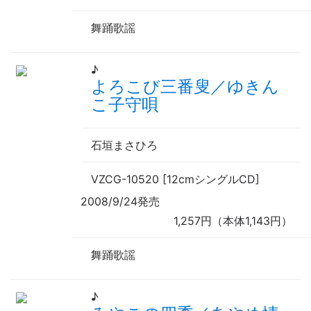
舞踊歌謡
♪
よろこび三番叟／ゆきん
こ子守唄
石垣まさひろ
VZCG-10520 [12cmシングルCD]
2008/9/24発売
1,257円（本体1,143円）
舞踊歌謡
♪