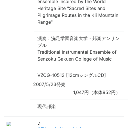
ensemble Inspired by the World
Heritage Site "Sacred Sites and
Pilgrimage Routes in the Kii Mountain
Range"
演奏
：洗足学園音楽大学・邦楽アンサン
ブル
Traditional Instrumental Ensemble of
Senzoku Gakuen College of Music
VZCG-10512 [12cmシングルCD]
2007/5/23発売
1,047円（本体952円）
現代邦楽
♪