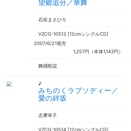
望郷追分／華舞
石垣まさひろ
VZCG-10513 [12cmシングルCD]
2007/6/21発売
1,257円（本体1,143円）
舞踊歌謡
♪
みちのくラプソディー／
愛の絆坂
志摩幸子
VZCG-10514 [12cmシングルCD]