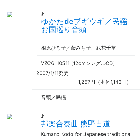
♪
ゆかたdeブギウギ／民謡
お国巡り音頭
相原ひろ子／藤みち子、武花千草
VZCG-10511 [12cmシングルCD]
2007/1/11発売
1,257円（本体1,143円）
音頭／民謡
♪
邦楽合奏曲 熊野古道
Kumano Kodo for Japanese traditional