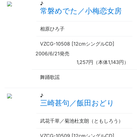
♪
常磐めでた／小梅恋女房
相原ひろ子
VZCG-10508 [12cmシングルCD]
2006/6/21発売
1,257円（本体1,143円）
舞踊歌謡
♪
三崎甚句／飯田おどり
武花千草／菊池杜支朗（
ともしろう
）
VZCG-10509 [12cmシングルCD]