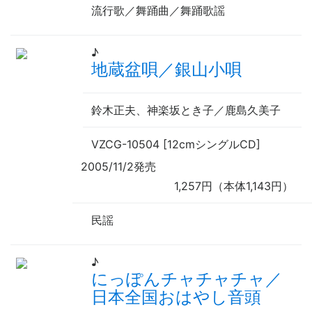
流行歌／舞踊曲／舞踊歌謡
♪
地蔵盆唄／銀山小唄
鈴木正夫、神楽坂とき子／鹿島久美子
VZCG-10504 [12cmシングルCD]
2005/11/2発売
1,257円（本体1,143円）
民謡
♪
にっぽんチャチャチャ／
日本全国おはやし音頭