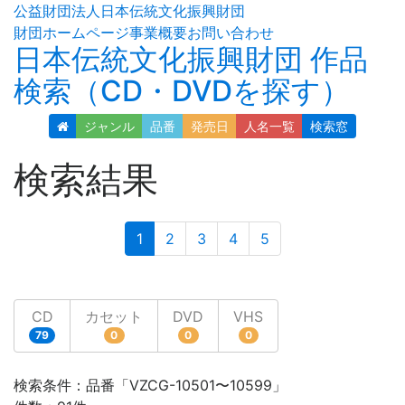
公益財団法人日本伝統文化振興財団
財団ホームページ
事業概要
お問い合わせ
日本伝統文化振興財団 作品
検索（CD・DVDを探す）
ジャンル
品番
発売日
人名
一覧
検索窓
検索結果
(current)
1
2
3
4
5
CD
カセット
DVD
VHS
79
0
0
0
検索条件：品番「VZCG-10501〜10599」