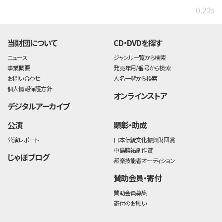
0.22s
当財団について
CD・DVDを探す
ニュース
ジャンル一覧から検索
事業概要
発売年月/番号から検索
お問い合わせ
人名一覧から検索
個人情報保護方針
オンラインストア
デジタルアーカイブ
公演
顕彰・助成
公演レポート
日本伝統文化振興財団賞
中島勝祐創作賞
じゃぽブログ
邦楽技能者オーディション
賛助会員・寄付
賛助会員募集
寄付のお願い