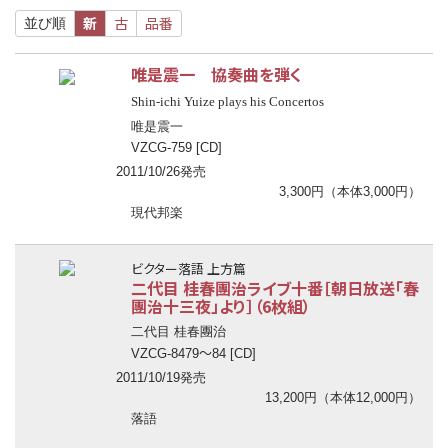
新
古
品番
並び順
唯是震一 協奏曲を弾く
Shin-ichi Yuize plays his Concertos
唯是震一
VZCG-759 [CD]
2011/10/26発売
3,300円（本体3,000円）
現代邦楽
ビクター落語 上方篇
二代目 桂春團治ライブ十番［朝日放送「春
團治十三夜」より］（6枚組）
二代目 桂春團治
〜
VZCG-8479
84 [CD]
2011/10/19発売
13,200円（本体12,000円）
落語