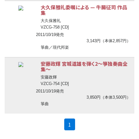
大久保雅礼委嘱による
—
牛腸征司 作品
集
大久保雅礼
VZCG-758 [CD]
2011/10/19発売
3,143円（本体2,857円）
箏曲／現代邦楽
安藤政輝 宮城道雄を弾く2
〜
箏独奏曲全
集
〜
安藤政輝
VZCG-754 [CD]
2011/10/19発売
3,850円（本体3,500円）
箏曲
(current)
1