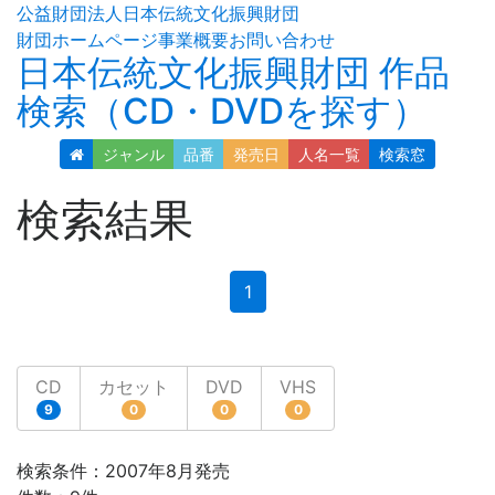
公益財団法人日本伝統文化振興財団
財団ホームページ
事業概要
お問い合わせ
日本伝統文化振興財団 作品
検索（CD・DVDを探す）
ジャンル
品番
発売日
人名
一覧
検索窓
検索結果
(current)
1
CD
カセット
DVD
VHS
9
0
0
0
検索条件：2007年8月発売