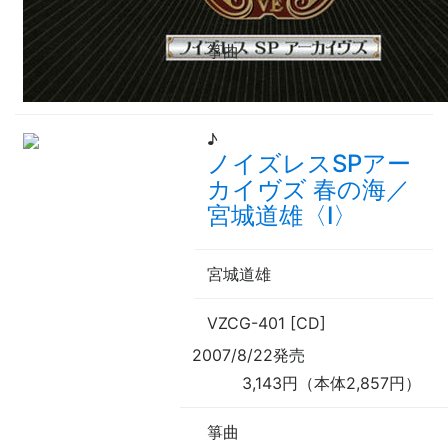
箏曲
♪
ノイズレスSPアー
カイヴズ 春の海／
宮城道雄〈Ⅰ〉
宮城道雄
VZCG-401 [CD]
2007/8/22発売
3,143円（本体2,857円）
箏曲