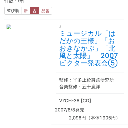
件数：9件
並び順
新
古
品番
♩
ミュージカル「は
だかの王様」「お
おきなかぶ」「北
風と太陽」 2007
ビクター発表会⑤
監修
：平多正於舞踊研究所
音楽監修
：五十嵐洋
VZCH-36 [CD]
2007/8/8発売
2,096円（本体1,905円）