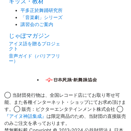
キッズ・教材
平多正於舞踊研究所
「音楽劇」シリーズ
講習会のご案内
じゃぽマガジン
アイヌ語を贈るプロジェ
クト
音声ガイド（バリアフリ
ー）
◯ 当財団発行物は、全国レコード店にてお取り寄せ可
能、また各種インターネット・ショップにてお求め頂けま
す。◯ 販売：ビクターエンタテインメント株式会社 ◯
『アイヌ神話集成』
は限定商品のため、当財団の直接販売
のみご注文を承っております。
禁無断転載 Copyright © 2013-2024 公益財団法人 日本