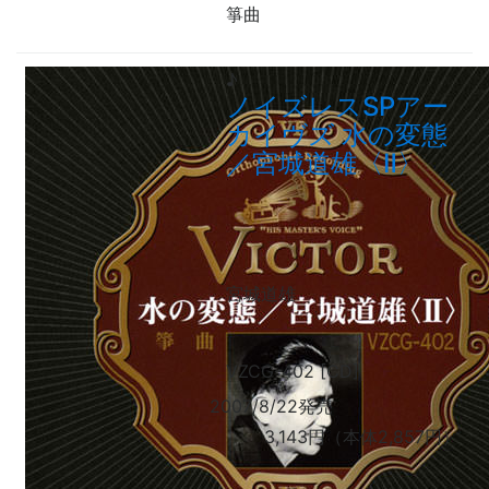
箏曲
♪
ノイズレスSPアー
カイヴズ 水の変態
／宮城道雄〈Ⅱ〉
宮城道雄
VZCG-402 [CD]
2007/8/22発売
3,143円（本体2,857円）