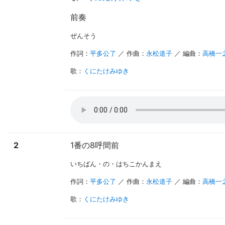
前奏
ぜんそう
作詞：
平多公了
／ 作曲：
永松道子
／ 編曲：
高橋一
歌
：
くにたけみゆき
2
1番の8呼間前
いちばん・の・はちこかんまえ
作詞：
平多公了
／ 作曲：
永松道子
／ 編曲：
高橋一
歌
：
くにたけみゆき