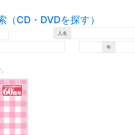
索（CD・DVDを探す）
人名
年
す。