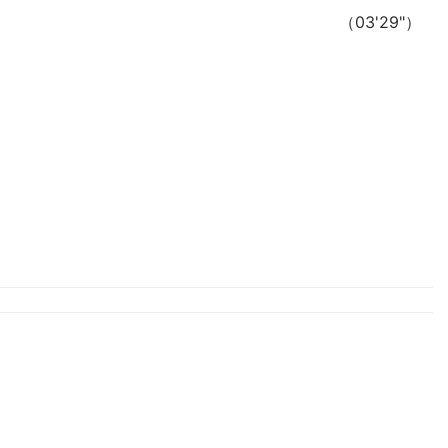
（03'29"）