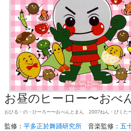
お昼のヒーロー
〜
おべ
おひる・の・ひーろー
〜
おべんとまん 2007ねん・びくた
監修
：
平多正於舞踊研究所
音楽監修
：
五