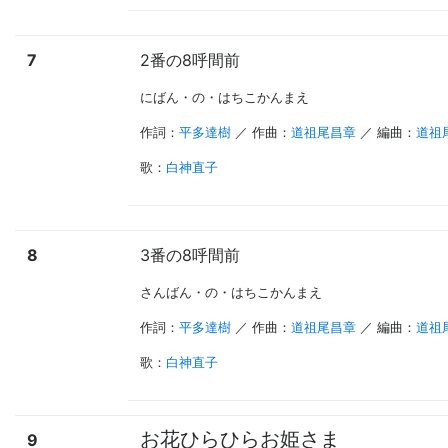
7
2番の8呼間前
にばん・の・はちこかんまえ
作詞：
平多達樹
／ 作曲：
道祖尾昌章
／ 編曲：
道祖
歌
：
白神直子
8
3番の8呼間前
さんばん・の・はちこかんまえ
作詞：
平多達樹
／ 作曲：
道祖尾昌章
／ 編曲：
道祖
歌
：
白神直子
お花ひらひらお姫さま
9