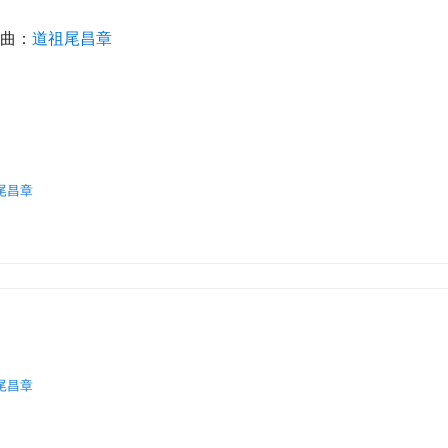
編曲：
道祖尾昌章
尾昌章
尾昌章