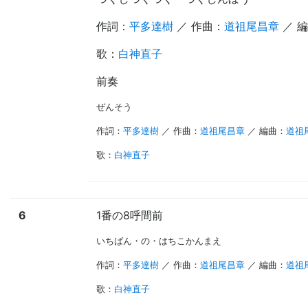
作詞：
平多達樹
／ 作曲：
道祖尾昌章
／ 
歌
：
白神直子
前奏
ぜんそう
作詞：
平多達樹
／ 作曲：
道祖尾昌章
／ 編曲：
道祖
歌
：
白神直子
6
1番の8呼間前
いちばん・の・はちこかんまえ
作詞：
平多達樹
／ 作曲：
道祖尾昌章
／ 編曲：
道祖
歌
：
白神直子