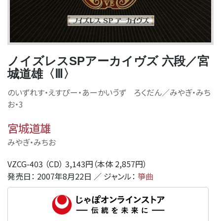
ノイズレスSPアーカイヴズ 六段／宮
城道雄〈Ⅲ〉
のいずれす・えすぴー・あーかいゔず ろくだん／みやぎ・みち
お・3
宮城道雄
みやぎ・みちお
VZCG-403 （CD） 3,143円（本体 2,857円）
発売日： 2007年8月22日 ／ ジャンル：
箏曲