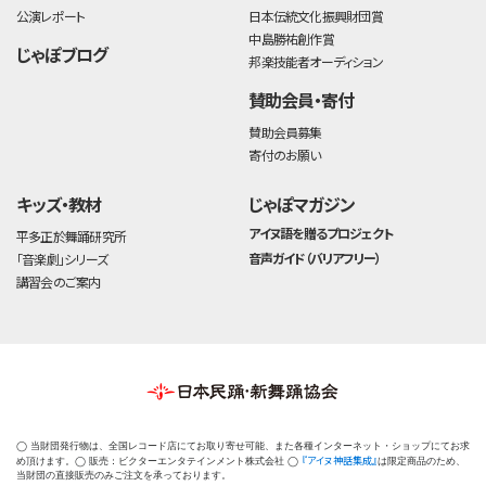
公演レポート
日本伝統文化振興財団賞
中島勝祐創作賞
じゃぽブログ
邦楽技能者オーディション
賛助会員・寄付
賛助会員募集
寄付のお願い
キッズ・教材
じゃぽマガジン
アイヌ語を贈るプロジェクト
平多正於舞踊研究所
音声ガイド（バリアフリー）
「音楽劇」シリーズ
講習会のご案内
◯ 当財団発行物は、全国レコード店にてお取り寄せ可能、また各種インターネット・ショップにてお求
『アイヌ神話集成』
め頂けます。◯ 販売：ビクターエンタテインメント株式会社 ◯
は限定商品のため、
当財団の直接販売のみご注文を承っております。