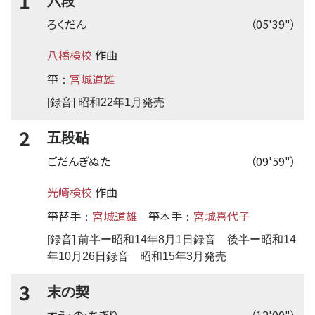
1
六段
ろくだん
（05'39"）
八橋検校
作曲
箏
宮城道雄
：
[録音] 昭和22年1月発売
2
五段砧
ごだんぎぬた
（09'59"）
光崎検校
作曲
箏替手
宮城道雄
箏本手
宮城喜代子
：
：
[録音] 前半ー昭和14年8月1日録音 後半ー昭和14
年10月26日録音 昭和15年3月発売
3
末の契