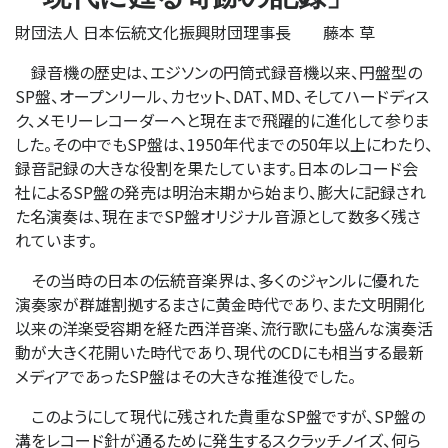
財団法人 日本伝統文化振興財団理事長 藤本 草
録音機の歴史は、エジソンの円筒式録音機以来、円盤型の
SP盤、オープンリール、カセット、DAT、MD、そしてハードディス
ク、メモリーレコーダーヘと現在まで飛躍的に進化して参りま
した。その中でもSP盤は、1950年代までの50年以上にわたり、
録音記録の大きな役割を果たしています。日本のレコード会
社によるSP盤の発売は明治末期から始まり、膨大に記録され
た名演奏は、現在までSP盤オリジナル音源として数多く残さ
れています。
その当時の日本の伝統音楽界は、多くのジャンルに優れた
演奏家が群雄割拠するまさに黄金時代であり、また文明開化
以来の洋楽受容期を経た西洋音楽、流行歌にも盛んな演奏活
動が大きく花開いた時代であり、現代のCDにも相当する最新
メディアであったSP盤はその大きな推進役でした。
このようにして現代に残された貴重なSP盤ですが、SP盤の
溝をレコード針が通るために発生するスクラッチノイズ、何ら