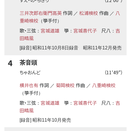
すえ・の・ちぎり
（12'00"）
三井次郎右衛門高英
作詞
松浦検校
作曲
八
／
／
重崎検校
箏手付
（
）
歌・三弦
宮城道雄
箏
宮城喜代子
尺八
吉
：
：
：
田晴風
[録音] 昭和11年10月8日録音 昭和11年12月発売
4
茶音頭
ちゃおんど
（11'49"）
横井也有
作詞
菊岡検校
作曲
八重崎検校
／
／
箏手付
（
）
歌・三弦
宮城道雄
箏
宮城喜代子
尺八
吉
：
：
：
田晴風
[録音] 昭和11年10月発売