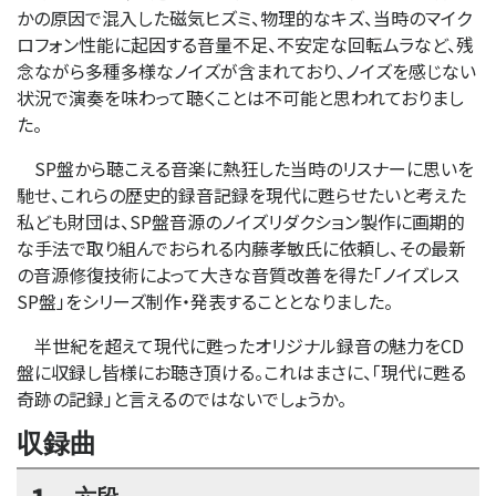
かの原因で混入した磁気ヒズミ、物理的なキズ、当時のマイク
ロフォン性能に起因する音量不足、不安定な回転ムラなど、残
念ながら多種多様なノイズが含まれており、ノイズを感じない
状況で演奏を味わって聴くことは不可能と思われておりまし
た。
SP盤から聴こえる音楽に熱狂した当時のリスナーに思いを
馳せ、これらの歴史的録音記録を現代に甦らせたいと考えた
私ども財団は、SP盤音源のノイズリダクション製作に画期的
な手法で取り組んでおられる内藤孝敏氏に依頼し、その最新
の音源修復技術によって大きな音質改善を得た「ノイズレス
SP盤」をシリーズ制作・発表することとなりました。
半世紀を超えて現代に甦ったオリジナル録音の魅力をCD
盤に収録し皆様にお聴き頂ける。これはまさに、「現代に甦る
奇跡の記録」と言えるのではないでしょうか。
収録曲