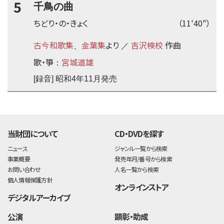
5
千鳥の曲
ちどり・の・きょく
（11'40"）
古今和歌集
金葉集
より
吉沢検校
作曲
、
／
歌・箏
宮城道雄
：
[録音] 昭和4年11月発売
time:0.39 s
・
当財団について
CD・DVDを探す
ニュース
ジャンル一覧から検索
事業概要
発売年月/番号から検索
お問い合わせ
人名一覧から検索
個人情報保護方針
オンラインストア
デジタルアーカイブ
公演
顕彰・助成