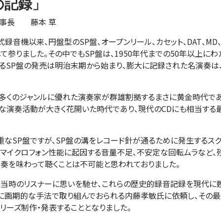
の記録」
理事長 藤本 草
音機以来、円盤型のSP盤、オープンリール、カセット、DAT、MD、
参りました。その中でもSP盤は、1950年代までの50年以上に
よるSP盤の発売は明治末期から始まり、膨大に記録された名演奏は
多くのジャンルに優れた演奏家が群雄割拠するまさに黄金時代であ
な演奏活動が大きく花開いた時代であり、現代のCDにも相当する最
なSP盤ですが、SP盤の溝をレコード針が通るために発生するスク
のマイクロフォン性能に起因する音量不足、不安定な回転ムラなど
演奏を味わって聴くことは不可能と思われておりました。
当時のリスナーに思いを馳せ、これらの歴史的録音記録を現代に
作に画期的な手法で取り組んでおられる内藤孝敏氏に依頼し、その
シリーズ制作・発表することとなりました。