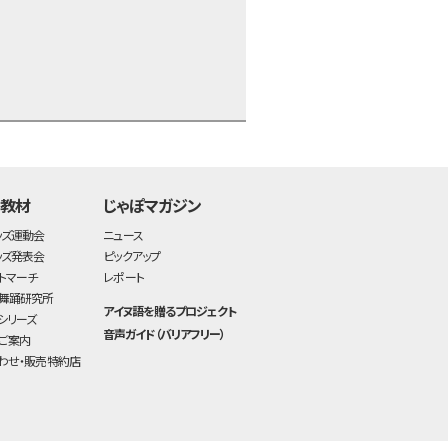
time:0.54 s
・
・教材
じゃぽマガジン
ッズ運動会
ニュース
ッズ発表会
ピックアップ
トマーチ
レポート
舞踊研究所
アイヌ語を贈るプロジェクト
シリーズ
音声ガイド（バリアフリー）
ご案内
わせ・販売特約店