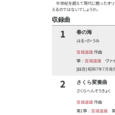
半世紀を超えて現代に甦ったオリジ
えるのではないでしょうか。
収録曲
1
春の海
はる・の・うみ
宮城道雄
作曲
箏
宮城道雄
ヴァ
：
[録音] 昭和7年7月発
2
さくら変奏曲
さくらへんそうきょく
宮城道雄
作曲
第1箏
宮城道雄
：