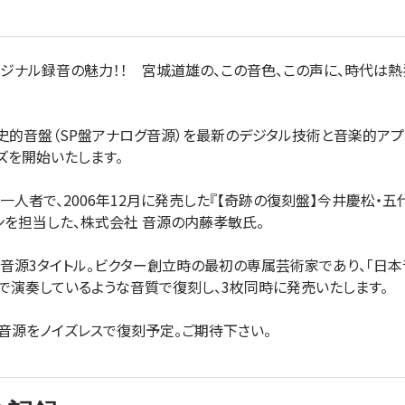
ジナル録音の魅力！！ 宮城道雄の、この音色、この声に、時代は熱
的音盤（SP盤アナログ音源）を最新のデジタル技術と音楽的アプ
ズを開始いたします。
人者で、2006年12月に発売した『【奇跡の復刻盤】今井慶松・五代 
ョンを担当した、株式会社 音源の内藤孝敏氏。
音源3タイトル。ビクター創立時の最初の専属芸術家であり、「日
で演奏しているような音質で復刻し、3枚同時に発売いたします。
音源をノイズレスで復刻予定。ご期待下さい。