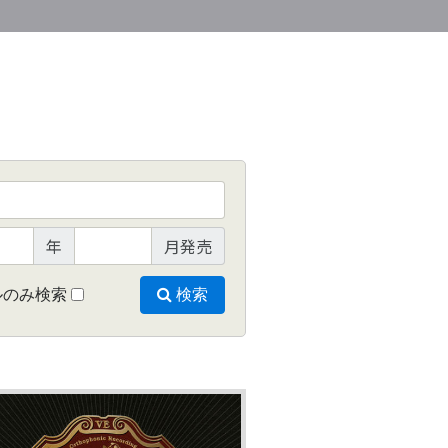
年
月発売
ルのみ検索
検索