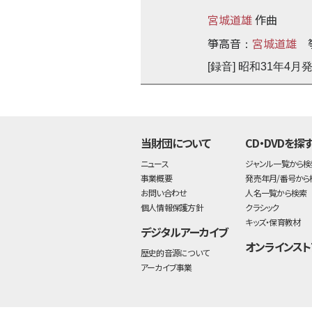
宮城道雄
作曲
箏高音
宮城道雄
：
[録音] 昭和31年4月
当財団について
CD・DVDを探
ニュース
ジャンル一覧から検
事業概要
発売年月/番号から
お問い合わせ
人名一覧から検索
個人情報保護方針
クラシック
キッズ・保育教材
デジタルアーカイブ
オンラインスト
歴史的音源について
アーカイブ事業