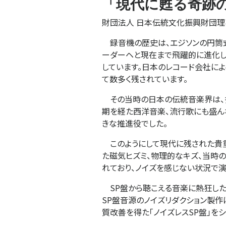
「現代に甦る奇跡
財団法人 日本伝統文化振興財団
録音機の歴史は、エジソンの円筒式録
ーダーヘと現在まで飛躍的に進化して
しています。日本のレコード会社に
て数多く残されています。
その当時の日本の伝統音楽界は、
期を経た西洋音楽、流行歌にも盛ん
きな推進役でした。
このようにして現代に残された貴重
た磁気ヒズミ、物理的なキズ、当時
れており、ノイズを感じない状況で
SP盤から聴こえる音楽に熱狂した
SP盤音源のノイズリダクション製
質改善を得た「ノイズレスSP盤」を