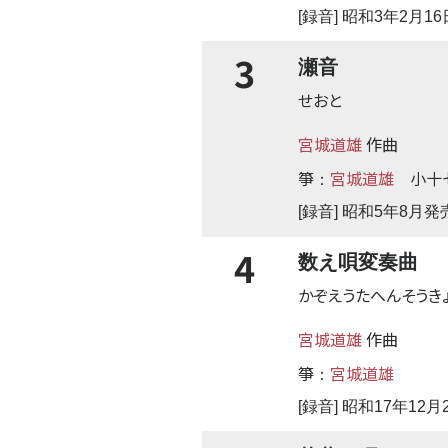
[録音] 昭和3年2月
3
瀬音
せおと
宮城道雄
作曲
箏
宮城道雄
小十
：
[録音] 昭和5年8月発
4
数え唄変奏曲
かぞえうたへんそうき
宮城道雄
作曲
箏
宮城道雄
：
[録音] 昭和17年12