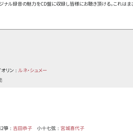
ナル録音の魅力をCD盤に収録し皆様にお聴き頂ける。これはまさ
イオリン
ルネ・シュメー
：
売
第2箏
吉田恭子
小十七弦
宮城喜代子
：
：