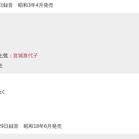
16日録音 昭和3年4月発売
七弦
宮城喜代子
：
売
ょく
月29日録音 昭和18年6月発売