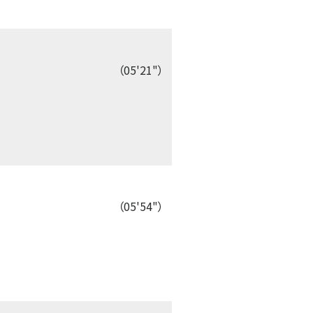
（05'21"）
（05'54"）