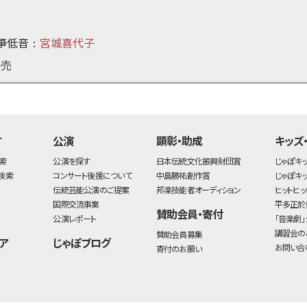
箏低音
宮城喜代子
：
発売
す
公演
顕彰・助成
キッズ
索
公演を探す
日本伝統文化振興財団賞
じゃぽキ
検索
コンサート後援について
中島勝祐創作賞
じゃぽキ
伝統芸能公演のご提案
邦楽技能者オーディション
ヒットヒッ
国際交流事業
平多正於
賛助会員・寄付
公演レポート
「音楽劇」
講習会の
賛助会員募集
ア
じゃぽブログ
お問い合
寄付のお願い