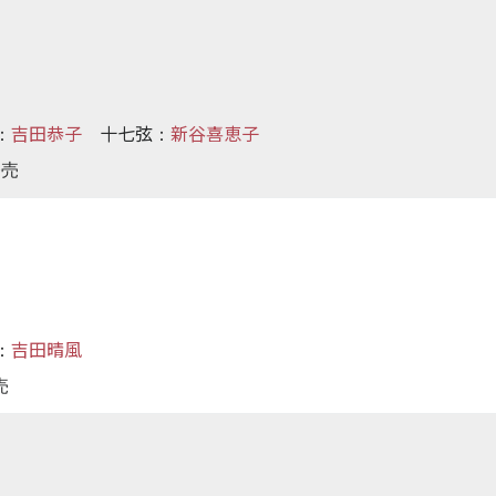
吉田恭子
十七弦
新谷喜恵子
：
：
発売
吉田晴風
：
売