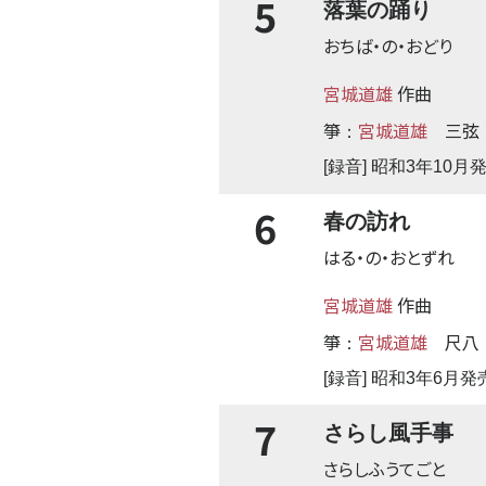
5
落葉の踊り
おちば・の・おどり
宮城道雄
作曲
箏
宮城道雄
三弦
：
[録音] 昭和3年10月
6
春の訪れ
はる・の・おとずれ
宮城道雄
作曲
箏
宮城道雄
尺八
：
[録音] 昭和3年6月発
7
さらし風手事
さらしふうてごと