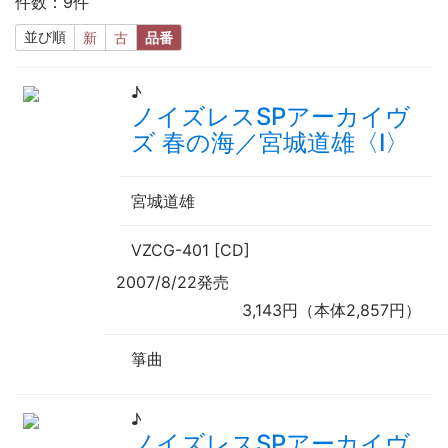
件数：9件
並び順
新
古
品番
♪
ノイズレスSPアーカイヴ
ズ 春の海／宮城道雄〈Ⅰ〉
宮城道雄
VZCG-401 [CD]
2007/8/22発売
3,143円（本体2,857円）
箏曲
♪
ノイズレスSPアーカイヴ