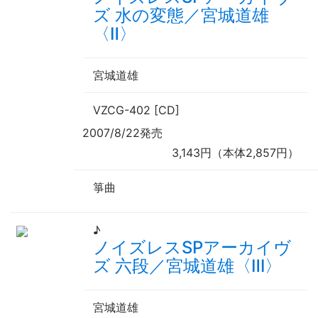
ズ 水の変態／宮城道雄
〈Ⅱ〉
宮城道雄
VZCG-402 [CD]
2007/8/22発売
3,143円（本体2,857円）
箏曲
♪
ノイズレスSPアーカイヴ
ズ 六段／宮城道雄〈Ⅲ〉
宮城道雄