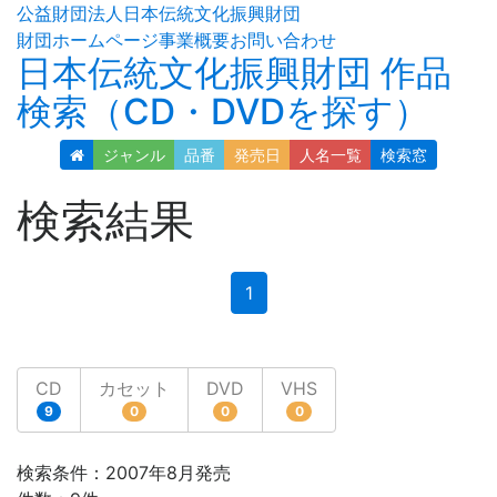
公益財団法人日本伝統文化振興財団
財団ホームページ
事業概要
お問い合わせ
日本伝統文化振興財団 作品
検索（CD・DVDを探す）
ジャンル
品番
発売日
人名
一覧
検索窓
検索結果
(current)
1
CD
カセット
DVD
VHS
9
0
0
0
検索条件：2007年8月発売