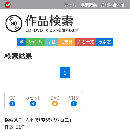
ジャンル
品番
発売日
人名
一覧
検索窓
検索結果
(current)
1
CD
カセット
DVD
VHS
2
4
0
5
検索条件：人名で「常磐津八百二」
件数：11件