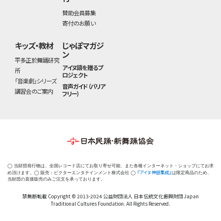
賛助会員募集
寄付のお願い
キッズ・教材
じゃぽマガジ
ン
平多正於舞踊研究
アイヌ語を贈るプ
所
ロジェクト
「音楽劇」シリーズ
音声ガイド（バリア
講習会のご案内
フリー）
◯ 当財団発行物は、全国レコード店にてお取り寄せ可能、また各種インターネット・ショップにてお求
『アイヌ神話集成』
め頂けます。◯ 販売：ビクターエンタテインメント株式会社 ◯
は限定商品のため、
当財団の直接販売のみご注文を承っております。
禁無断転載 Copyright © 2013-2024 公益財団法人 日本伝統文化振興財団 Japan
Traditional Cultures Foundation. All Rights Reserved.