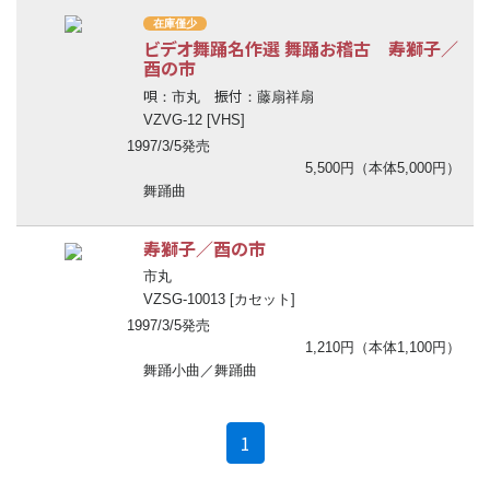
在庫僅少
ビデオ舞踊名作選 舞踊お稽古 寿獅子／
酉の市
唄
振付
：市丸
：藤扇祥扇
VZVG-12 [VHS]
1997/3/5発売
5,500円（本体5,000円）
舞踊曲
寿獅子／酉の市
市丸
VZSG-10013 [カセット]
1997/3/5発売
1,210円（本体1,100円）
舞踊小曲／舞踊曲
(current)
1