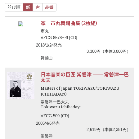
新
古
品番
並び順
凜 市丸舞踊曲集（2枚組）
市丸
〜
VZCG-8578
9 [CD]
2018/1/24発売
3,300円（本体3,000円）
舞踊曲
日本音楽の巨匠 常磐津
──
常磐津一巴
太夫
Masters of Japan TOKIWAZU/TOKIWAZU
ICHIHADAYŪ
常磐津一巴太夫
Tokiwazu Ichihadayū
VZCG-509 [CD]
2005/4/6発売
2,619円（本体2,381円）
常磐津