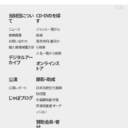
0.3s
当財団につい
CD・DVDを探
て
す
ニュース
ジャンル一覧から
事業概要
検索
お問い合わせ
発売年月/番号か
個人情報保護方針
ら検索
人名一覧から検索
デジタルアー
カイブ
オンラインス
トア
公演
顕彰・助成
公演レポート
日本伝統文化振興
財団賞
じゃぽブログ
中島勝祐創作賞
邦楽技能者オーデ
ィション
賛助会員・寄
付