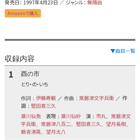
発売日： 1997年4月23日 ／ ジャンル：
舞踊曲
Amazonで購入
▼曲目一覧
収録内容
1
酉の市
とり・の・いち
伊藤寿観
常磐津文字兵衛
作
作詞：
／ 作曲：
／
調
堅田喜三久
：
瀬川仙魚
表現
瀬川仙紗
演
市丸
常磐津文
：
：
、
字兵衛
常磐津八百二
堅田喜三久
望月長樹
、
、
、
、
藤舎清晃
望月太八
、