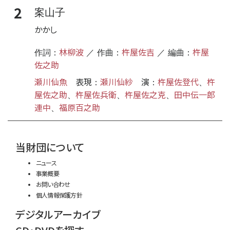
2
案山子
かかし
林柳波
杵屋佐吉
杵屋
作詞：
／ 作曲：
／ 編曲：
佐之助
瀬川仙魚
表現
瀬川仙紗
演
杵屋佐登代
杵
：
：
、
屋佐之助
杵屋佐兵衛
杵屋佐之克
田中伝一郎
、
、
、
連中
福原百之助
、
time:0.52 s
・
当財団について
ニュース
事業概要
お問い合わせ
個人情報保護方針
デジタルアーカイブ