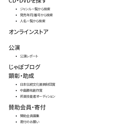
CD・DVDを探す
ジャンル一覧から検索
発売年月/番号から検索
人名一覧から検索
オンラインストア
公演
公演レポート
じゃぽブログ
顕彰・助成
日本伝統文化振興財団賞
中島勝祐創作賞
邦楽技能者オーディション
賛助会員・寄付
賛助会員募集
寄付のお願い