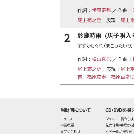
伊藤寿観
作詞：
／ 作曲：
尾上菊之丞
表現
尾上
：
2
鈴鹿時雨（馬子唄入
すずかしぐれ（まごうたいり）
松山克巳
作詞：
／ 作曲：
尾上菊之丞
表現
尾上
：
吉
福原覚寿
福原百之
、
、
当財団について
CD・DVDを探
ニュース
ジャンル一覧から検
事業概要
発売年月/番号から
お問い合わせ
人名一覧から検索