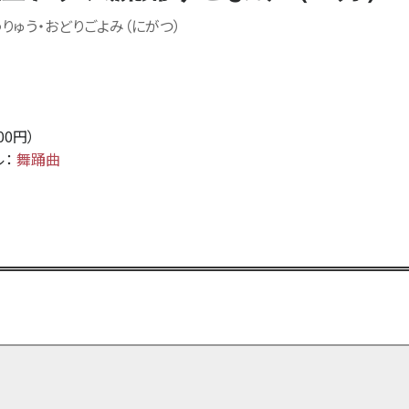
りゅう・おどりごよみ（にがつ）
800円）
ル：
舞踊曲