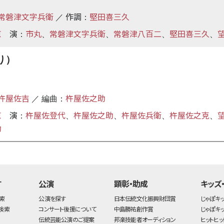
常磐津文字兵衛
作調
堅田喜三久
／
：
京
演
市丸
常磐津文字兵衛
常磐津八百二
堅田喜三久
：
、
、
、
、
り）
杵屋佐吉
杵屋佐之助
／ 編曲：
京
演
杵屋佐登代
杵屋佐之助
杵屋佐兵衛
杵屋佐之克
：
、
、
、
、
助
す
公演
顕彰・助成
キッズ
索
公演を探す
日本伝統文化振興財団賞
じゃぽキ
検索
コンサート後援について
中島勝祐創作賞
じゃぽキ
伝統芸能公演のご提案
邦楽技能者オーディション
ヒットヒッ