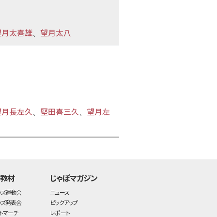
望月太喜雄
望月太八
、
望月長左久
堅田喜三久
望月左
、
、
time:0.44 s
・
・教材
じゃぽマガジン
ッズ運動会
ニュース
ッズ発表会
ピックアップ
トマーチ
レポート