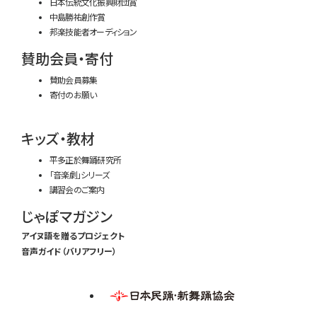
日本伝統文化振興財団賞
中島勝祐創作賞
邦楽技能者オーディション
賛助会員・寄付
賛助会員募集
寄付のお願い
キッズ・教材
平多正於舞踊研究所
「音楽劇」シリーズ
講習会のご案内
じゃぽマガジン
アイヌ語を贈るプロジェクト
音声ガイド（バリアフリー）