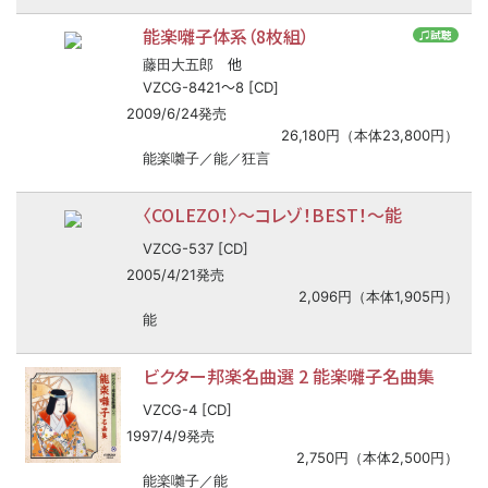
能楽囃子体系（8枚組）
♫試聴
他
藤田大五郎
〜
VZCG-8421
8 [CD]
2009/6/24発売
26,180円（本体23,800円）
能楽囃子／能／狂言
〈COLEZO！〉
〜
コレゾ！BEST！
〜
能
VZCG-537 [CD]
2005/4/21発売
2,096円（本体1,905円）
能
ビクター邦楽名曲選 2 能楽囃子名曲集
VZCG-4 [CD]
1997/4/9発売
2,750円（本体2,500円）
能楽囃子／能