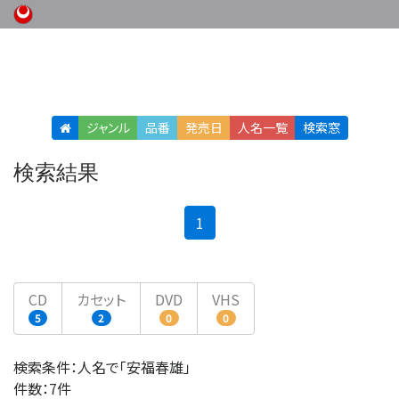
ジャンル
品番
発売日
人名
一覧
検索窓
検索結果
(current)
1
CD
カセット
DVD
VHS
5
2
0
0
検索条件：人名で「安福春雄」
件数：7件