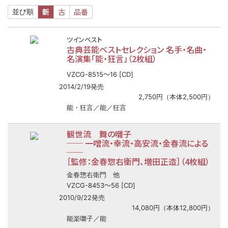
新
古
品番
並び順
ツインベスト
古典芸能ベストセレクション 名手・名曲・
名演集「能・狂言」（2枚組）
〜
VZCG-8515
16 [CD]
2014/2/19発売
2,750円（本体2,500円）
能・狂言／能／狂言
観世流 舞の囃子
──
一噌流・幸流・高安流・金春流による
──
［監修：金春惣右衛門、増田正造］（4枚組）
金春惣右衛門 他
〜
VZCG-8453
56 [CD]
2010/9/22発売
14,080円（本体12,800円）
能楽囃子／能