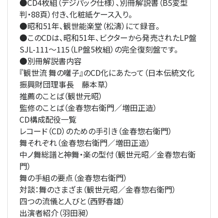
●
CD4枚組（デジパック仕様）、別冊解説書（B5変型
判・88頁）付き、化粧紙ケース入り。
●
昭和51年、観世能楽堂（松濤）にて録音。
●
このCDは、昭和51年、ビクターから発売されたLP盤
SJL-111～115（LP盤5枚組）の完全復刻盤です。
●
別冊解説書内容
『観世流 舞の囃子』のCD化にあたって（日本伝統文化
振興財団理事長 藤本草）
推薦のことば（観世元昭）
監修のことば（金春惣右衛門／増田正造）
CD構成配役一覧
レコード（CD）のための手引き（金春惣右衛門）
舞それぞれ（金春惣右衛門／増田正造）
中ノ舞総譜と神舞・楽の型付（観世元昭／金春惣右衛
門）
舞の手組の要点（金春惣右衛門）
対談：舞のさまざま（観世元昭／金春惣右衛門）
四つの流儀と人びと（西野春雄）
出演者紹介（羽田昶）