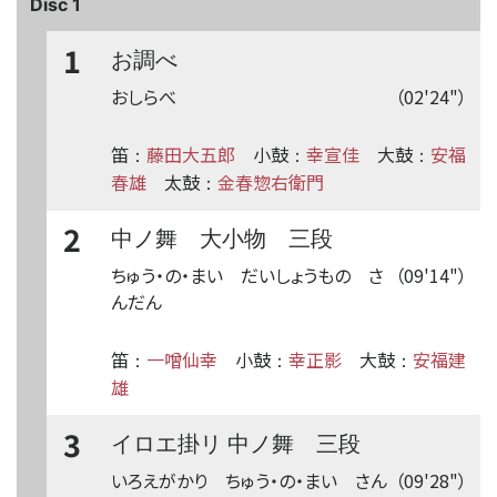
Disc 1
1
お調べ
おしらべ
（02'24"）
笛
藤田大五郎
小鼓
幸宣佳
大鼓
安福
：
：
：
春雄
太鼓
金春惣右衛門
：
2
中ノ舞 大小物 三段
ちゅう・の・まい だいしょうもの さ
（09'14"）
んだん
笛
一噌仙幸
小鼓
幸正影
大鼓
安福建
：
：
：
雄
3
イロエ掛リ 中ノ舞 三段
いろえがかり ちゅう・の・まい さん
（09'28"）