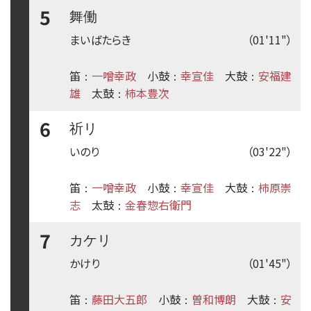
5
舞働
まいばたらき
（01'11"）
笛
一噌幸政
小鼓
幸宣佳
大鼓
安福建
：
：
：
雄
太鼓
柿本豊次
：
6
祈リ
いのり
（03'22"）
笛
一噌幸政
小鼓
幸宣佳
大鼓
柿原崇
：
：
：
志
太鼓
金春惣右衛門
：
7
カケリ
かけり
（01'45"）
笛
藤田大五郎
小鼓
曽和博朗
大鼓
安
：
：
：