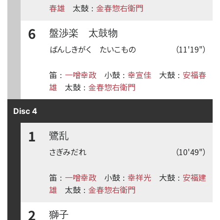
春雄
太鼓
金春惣右衛門
：
6
盤渉楽 太鼓物
ばんしきがく たいこもの
（11'19"）
笛
一噌幸政
小鼓
幸宣佳
大鼓
安福春
：
：
：
雄
太鼓
金春惣右衛門
：
Disc 4
1
鷺乱
さぎみだれ
（10'49"）
笛
一噌幸政
小鼓
幸祥光
大鼓
安福建
：
：
：
雄
太鼓
金春惣右衛門
：
2
獅子