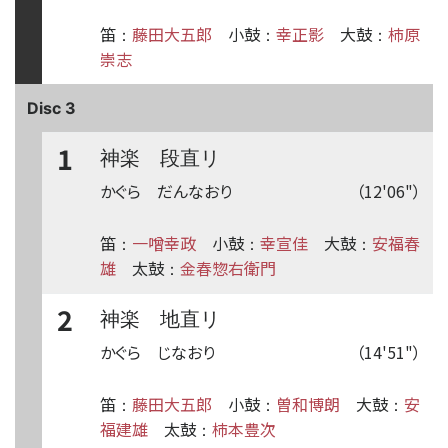
笛
藤田大五郎
小鼓
幸正影
大鼓
柿原
：
：
：
崇志
Disc 3
1
神楽 段直リ
かぐら だんなおり
（12'06"）
笛
一噌幸政
小鼓
幸宣佳
大鼓
安福春
：
：
：
雄
太鼓
金春惣右衛門
：
2
神楽 地直リ
かぐら じなおり
（14'51"）
笛
藤田大五郎
小鼓
曽和博朗
大鼓
安
：
：
：
福建雄
太鼓
柿本豊次
：