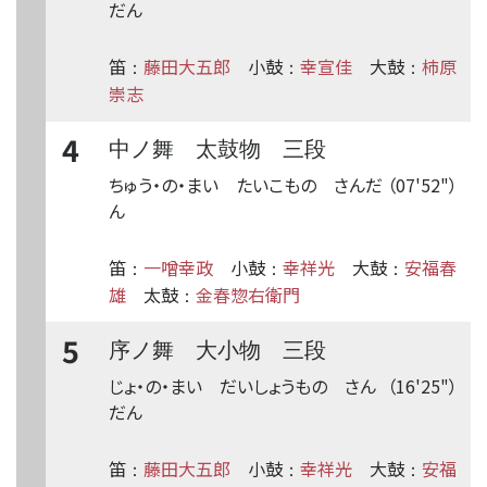
だん
笛
藤田大五郎
小鼓
幸宣佳
大鼓
柿原
：
：
：
崇志
4
中ノ舞 太鼓物 三段
ちゅう・の・まい たいこもの さんだ
（07'52"）
ん
笛
一噌幸政
小鼓
幸祥光
大鼓
安福春
：
：
：
雄
太鼓
金春惣右衛門
：
5
序ノ舞 大小物 三段
じょ・の・まい だいしょうもの さん
（16'25"）
だん
笛
藤田大五郎
小鼓
幸祥光
大鼓
安福
：
：
：