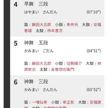
4
早舞 三段
はやまい さんだん
（07'10"）
笛
藤田大五郎
小鼓
幸祥光
大鼓
安福
：
：
：
春雄
太鼓
柿本豊次
：
5
神舞 五段
かみまい ごだん
（04'51"）
笛
藤田大五郎
小鼓
住駒陽介
大鼓
柿
：
：
：
原崇志
太鼓
金春惣右衛門
：
6
神舞 三段
かみまい さんだん
（03'52"）
笛
一噌仙幸
小鼓
幸正影
大鼓
安福建
：
：
：
雄
太鼓
金春惣右衛門