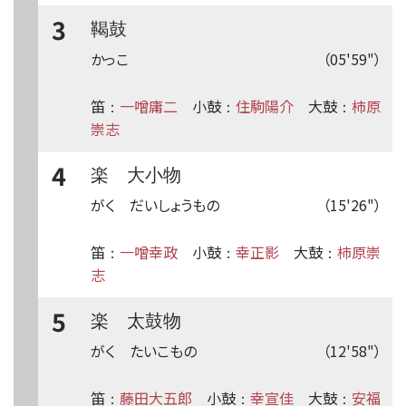
3
鞨鼓
かっこ
（05'59"）
笛
一噌庸二
小鼓
住駒陽介
大鼓
柿原
：
：
：
崇志
4
楽 大小物
がく だいしょうもの
（15'26"）
笛
一噌幸政
小鼓
幸正影
大鼓
柿原崇
：
：
：
志
5
楽 太鼓物
がく たいこもの
（12'58"）
笛
藤田大五郎
小鼓
幸宣佳
大鼓
安福
：
：
：