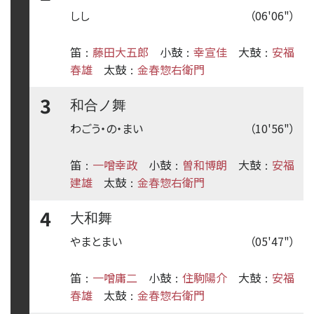
しし
（06'06"）
笛
藤田大五郎
小鼓
幸宣佳
大鼓
安福
：
：
：
春雄
太鼓
金春惣右衛門
：
3
和合ノ舞
わごう・の・まい
（10'56"）
笛
一噌幸政
小鼓
曽和博朗
大鼓
安福
：
：
：
建雄
太鼓
金春惣右衛門
：
4
大和舞
やまとまい
（05'47"）
笛
一噌庸二
小鼓
住駒陽介
大鼓
安福
：
：
：
春雄
太鼓
金春惣右衛門
：