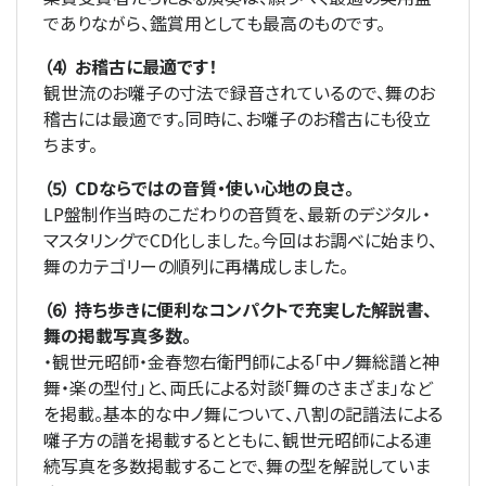
でありながら、鑑賞用としても最高のものです。
（4） お稽古に最適です！
観世流のお囃子の寸法で録音されているので、舞のお
稽古には最適です。同時に、お囃子のお稽古にも役立
ちます。
（5） CDならではの音質・使い心地の良さ。
LP盤制作当時のこだわりの音質を、最新のデジタル・
マスタリングでCD化しました。今回はお調べに始まり、
舞のカテゴリーの順列に再構成しました。
（6） 持ち歩きに便利なコンパクトで充実した解説書、
舞の掲載写真多数。
・観世元昭師・金春惣右衛門師による「中ノ舞総譜と神
舞・楽の型付」と、両氏による対談「舞のさまざま」など
を掲載。基本的な中ノ舞について、八割の記譜法による
囃子方の譜を掲載するとともに、観世元昭師による連
続写真を多数掲載することで、舞の型を解説していま