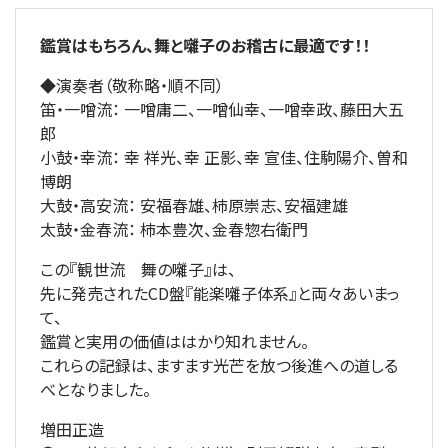
鑑賞はもちろん、舞と囃子のお稽古に最適です！！
◆演奏者（敬称略・順不同）
笛・一噌流： 一噌庸二、一噌仙幸、一噌幸政、藤田大五
郎
小鼓・幸流： 幸 祥光、幸 正影、幸 宣佳、住駒陽介、曽和
博朗
大鼓・高安流： 安福春雄、柿原崇志、安福建雄
太鼓・金春流： 柿本豊次、金春惣右衛門
この『観世流 舞の囃子』は、
先に発売されたCD盤『能楽囃子体系』と両々あいまっ
て、
鑑賞と実用の価値ははかり知れません。
これらの記録は、ますます光芒を放つ後進への道しる
べとなりました。
増田正造