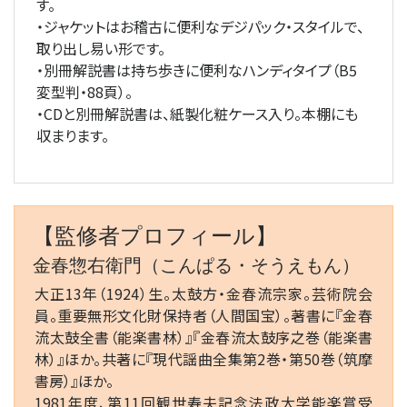
す。
・ジャケットはお稽古に便利なデジパック・スタイルで、
取り出し易い形です。
・別冊解説書は持ち歩きに便利なハンディタイプ（B5
変型判・88頁）。
・CDと別冊解説書は、紙製化粧ケース入り。本棚にも
収まります。
【監修者プロフィール】
金春惣右衛門（こんぱる・そうえもん）
大正13年（1924）生。太鼓方・金春流宗家。芸術院会
員。重要無形文化財保持者（人間国宝）。著書に『金春
流太鼓全書（能楽書林）』『金春流太鼓序之巻（能楽書
林）』ほか。共著に『現代謡曲全集第2巻・第50巻（筑摩
書房）』ほか。
1981年度、第11回観世寿夫記念法政大学能楽賞受