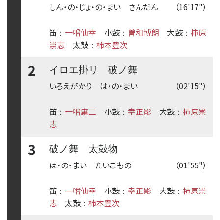
しん・の・じょ・の・まい さんだん
（16'17"）
笛
一噌仙幸
小鼓
曽和博朗
大鼓
柿原
：
：
：
崇志
太鼓
柿本豊次
：
2
イロエ掛リ 破ノ舞
いろえがかり は・の・まい
（02'15"）
笛
一噌庸二
小鼓
幸正影
大鼓
柿原崇
：
：
：
志
3
破ノ舞 太鼓物
は・の・まい たいこもの
（01'55"）
笛
一噌仙幸
小鼓
幸正影
大鼓
柿原崇
：
：
：
志
太鼓
柿本豊次
：