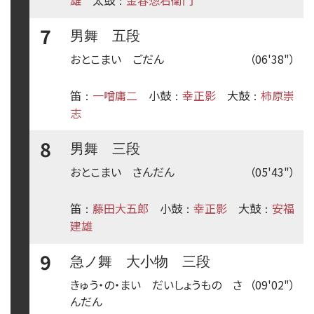
：
7
男舞 五段
おとこまい ごだん
（06'38"）
笛
一噌庸二
小鼓
幸正影
大鼓
柿原崇
：
：
：
志
8
男舞 三段
おとこまい さんだん
（05'43"）
笛
藤田大五郎
小鼓
幸正影
大鼓
安福
：
：
：
建雄
9
急ノ舞 大小物 三段
きゅう・の・まい だいしょうもの さ
（09'02"）
んだん