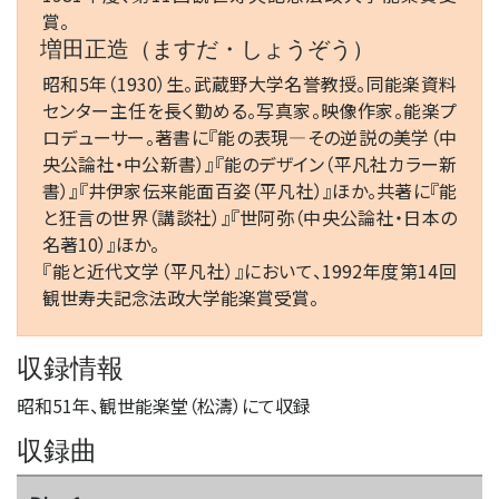
賞。
増田正造（ますだ・しょうぞう）
昭和5年（1930）生。武蔵野大学名誉教授。同能楽資料
センター主任を長く勤める。写真家。映像作家。能楽プ
ロデューサー。著書に『能の表現―その逆説の美学（中
央公論社・中公新書）』『能のデザイン（平凡社カラー新
書）』『井伊家伝来能面百姿（平凡社）』ほか。共著に『能
と狂言の世界（講談社）』『世阿弥（中央公論社・日本の
名著10）』ほか。
『能と近代文学（平凡社）』において、1992年度第14回
観世寿夫記念法政大学能楽賞受賞。
収録情報
昭和51年、観世能楽堂（松濤）にて収録
収録曲