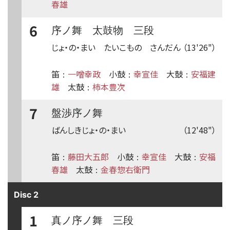
春雄
6
序ノ舞 太鼓物 三段
じょ・の・まい たいこもの さんだん
（13'26"）
笛
一噌幸政
小鼓
幸宣佳
大鼓
安福建
：
：
：
雄
太鼓
柿本豊次
：
7
盤渉序ノ舞
ばんしきじょ・の・まい
（12'48"）
笛
藤田大五郎
小鼓
幸宣佳
大鼓
安福
：
：
：
春雄
太鼓
金春惣右衛門
：
Disc 2
1
真ノ序ノ舞 三段