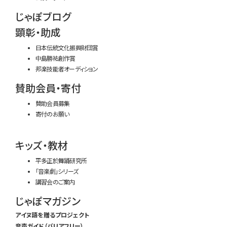
じゃぽブログ
顕彰・助成
日本伝統文化振興財団賞
中島勝祐創作賞
邦楽技能者オーディション
賛助会員・寄付
賛助会員募集
寄付のお願い
キッズ・教材
平多正於舞踊研究所
「音楽劇」シリーズ
講習会のご案内
じゃぽマガジン
アイヌ語を贈るプロジェクト
音声ガイド（バリアフリー）