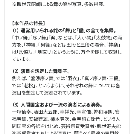
※
観世元昭師による舞の解説写真、多数掲載。
【本作品の特長】
（1） 通常用いられる能の「舞」と「働」の全てを集録。
「中ノ舞」「序ノ舞」「楽」などは、「大小物」「太鼓物」の両
方を、「神舞」「男舞」などは五段と三段の場合、「神楽」
は「段直リ」「地直リ」というように、万全を期して収録し
ています。
（2） 演目を想定した舞囃子。
例えば、「盤渉序ノ舞」では「羽衣」、「真ノ序ノ舞・三段」
では「老松」、というように、それぞれの舞については各
演目を想定して演奏されています。
（3） 人間国宝および一流の演者による演奏。
一噌仙幸、藤田大五郎、幸祥光、幸宣佳、曽和博朗、安
福春雄、安福建雄、柿本豊次、金春惣右衛門、という人
間国宝の各師をはじめ、芸術祭賞受賞者・観世寿夫能
楽賞受賞者たちによる演奏は、願うべく最適の実用盤